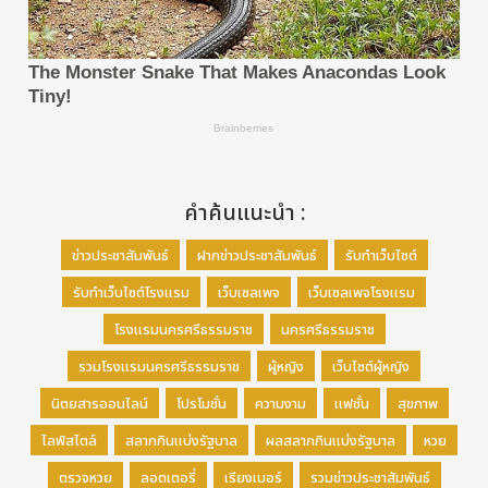
คำค้นแนะนำ :
ข่าวประชาสัมพันธ์
ฝากข่าวประชาสัมพันธ์
รับทำเว็บไซต์
รับทำเว็บไซต์โรงแรม
เว็บเซลเพจ
เว็บเซลเพจโรงแรม
โรงแรมนครศรีธรรมราช
นครศรีธรรมราช
รวมโรงแรมนครศรีธรรมราช
ผู้หญิง
เว็บไซต์ผู้หญิง
นิตยสารออนไลน์
โปรโมชั่น
ความงาม
แฟชั่น
สุขภาพ
ไลฟ์สไตล์
สลากกินแบ่งรัฐบาล
ผลสลากกินแบ่งรัฐบาล
หวย
ตรวจหวย
ลอตเตอรี่
เรียงเบอร์
รวมข่าวประชาสัมพันธ์