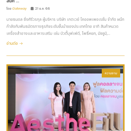
สินค ...
โดย
Gateway
21 ธ.ค. 66
นายธนดล ยิ่งศิรีวรกุล ผู้บริหาร บริษัท เกตเวย์ โคออพเพอเรชั่น จำกัด ผนึก
กำลังกับพันธมิตรทางธุรกิจระดับชั้นนำของประเทศไทย อาทิ สินค้าหมวด
เครื่องสำอางและอาหารเสริม เช่น บิวตี้บุฟเฟต์, โพธิ์หยก, มิซซูมิ,...
อ่านต่อ
ความงาม