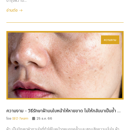
บำรุงผิว ไป...
อ่านต่อ
ความงาม
ความงาม - วิธีรักษาฝ้าบนใบหน้าให้หายขาด ไม่ให้กลับมาเป็นซ้ำ ...
โดย
SEO Team
25 ธ.ค. 66
ฝ้า เป็นปัญหาผิวกวนใจที่ทำให้ใบหน้าดูหมองคล้ำและสูญเสียความมั่นใจ ฝ้า