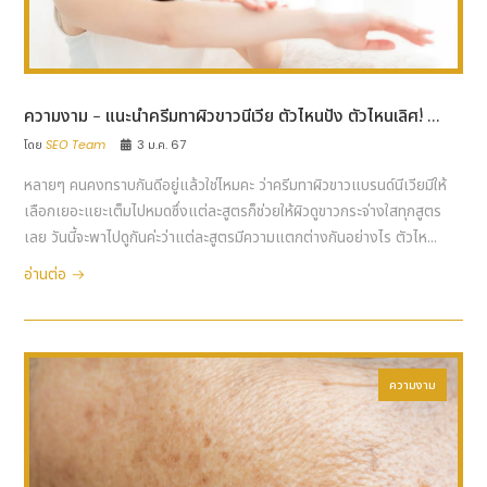
ความงาม - แนะนำครีมทาผิวขาวนีเวีย ตัวไหนปัง ตัวไหนเลิศ! ...
โดย
SEO Team
3 ม.ค. 67
หลายๆ คนคงทราบกันดีอยู่แล้วใช่ไหมคะ ว่าครีมทาผิวขาวแบรนด์นีเวียมีให้
เลือกเยอะแยะเต็มไปหมดซึ่งแต่ละสูตรก็ช่วยให้ผิวดูขาวกระจ่างใสทุกสูตร
เลย วันนี้จะพาไปดูกันค่ะว่าแต่ละสูตรมีความแตกต่างกันอย่างไร ตัวไห...
อ่านต่อ
ความงาม