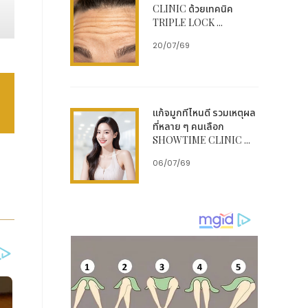
URI
CLINIC ด้วยเทคนิค
ยเล
TRIPLE LOCK ...
ีดี
20/07/69
ข้อ
แก้จมูกที่ไหนดี รวมเหตุผล
บจิ
ที่หลาย ๆ คนเลือก
SHOWTIME CLINIC ...
n ,
มารถ
06/07/69
ift
โดย
อมือ
้าม