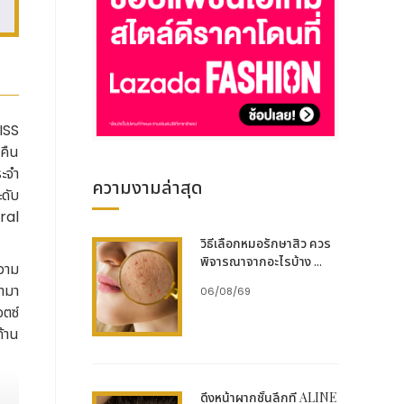
ISS
คืน
ะจำ
ความงามล่าสุด
ดับ
ral
วิธีเลือกหมอรักษาสิว ควร
พิจารณาจากอะไรบ้าง ...
วาม
นำมา
06/08/69
ตซ์
ด้าน
ร่วม
ดึงหน้าผากชั้นลึกที่ ALINE