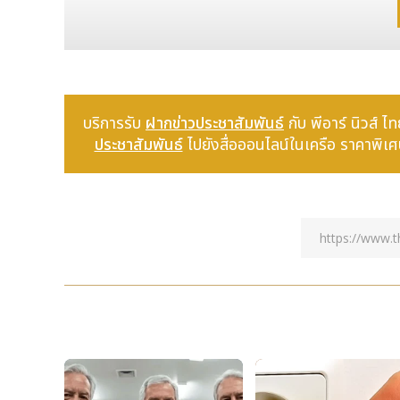
มือกับกองประกวด MISS GRAND CHONBURI ในปีนี้ ซึ่ง
2023 คุณพิมพ์พิศา ตรงต่อศักดิ์ Province Director of 
ม่อน ควอตซ์ (lemon quartz) 42.08 กะรัต ในการประดับอยู
แค่ข้าวหลามสาวงามก็เช่นกัน ”
ทั้งนี้ในงาน ยังมี Mini Fashion Show เครื่องเพชรจาก 
มือ แหวนเพชร รวมไปถึงอัญมณี ต่างหูทับทิม จี้สร้อยคอพลอ
บริการรับ
ฝากข่าวประชาสัมพันธ์
กับ พีอาร์ นิวส
ร้าน Marigold Jewelry เป็นร้านที่ขายบนแพลตฟอร์มออน
ประชาสัมพันธ์
ไปยังสื่อออนไลน์ในเครือ ราคาพิเศษ!
(ติ๊กต๊อก) และ Line Official (ไลน์) รวมไปถึงหน้าเว็บไ
วเวลรี่ที่ร้านระดับพรีเมี่ยม เกรดคุณภาพทั้งเพชรแท้
Wedding ring และที่สำคัญเรายังมีใบรับรอง Certificated
กดติดตามเครื่องประดับสวย ๆ ได้ที่ทุกแพลตฟอร์ม ที่ชื่อ “
ไม่เพียงเท่านี้ ทางแบรนด์ Marigold Jewelry ยังมีส่วน
voucher มูลค่า 5,000 บาท ภายในงานประกวดมิสแกรนด์ชล
ทางร้านเริ่มจัดกิจกรรม BLACK FRIDAY ในวันศุกร์ ที่ 25
สร้อยคอเพชร-พลอย หรือคอลเลคชั่น LGBT Pride collect
พลาด!!!