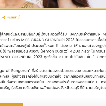
แชร์หน้านี้
ยินดีและปลามปลื้มกับผู้เข้าประกวดที่ได้รับ มงกุฎประจำตำแหน่ง M
ภรณ์ นาใคร MISS GRAND CHONBURI 2023 ไปครอบครองเมื่อค่ำ
นมีแฟนคลับของผู้เข้าประกวดทั้งหมด 11 สาวงาม ให้ความสนใจมงกุฎปร
ใช้ “พลอยเลม่อน ควอตซ์ (lemon quartz) 42.08 กะรัต” ในการประ
RAND CHONBURI 2023 ถูกจัดขึ้น ณ ลานโปรโมชั่น ชั้น 1 Cent
tage of Rungorun” ที่สร้างสรรค์ผลงานด้วยความงดงามและเหมาะกับค
 และทะเล ผู้สร้างสรรค์จึงได้นำแรงบันดาลใจ จากเกลียวคลื่นของน้ำทะเล
อให้เห็นถึงความคลาสสิคร่วมสมัย ตรงกลางประดับด้วยพลอยเลม่อน ควอ
จริญรุ่งเรือง เปรียบดังภาพลักษณ์ของจังหวัดชลบุรี ที่มีความเจริญใน
ld Jewelry กล่าวว่า “ ทางแบรนด์ Marigold Jewelry รู้สึกยินดีที่ได้