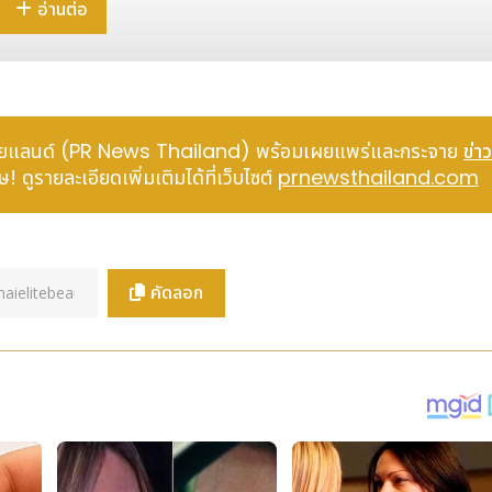
ทางร้านรู้สึกขอบคุณทางผู้จัดการกองประกวด MISS GRAND CHONB
อ่านต่อ
Miss Grand Chonburi 2021 ที่ได้ให้ทางแบรนด์เป็นผู้สนับสนุน พลอ
่บนยอดมงกุฏประจำตำแหน่งในปีนี้ เหมือนสโลแกนที่ว่า #ชลบุรีไม่ได้ม
Marigold Jewelry มูลค่ารวมกว่า 15 ล้านบาท อาทิ สร้อยคอเพชร สร้อย
ยไพลิน สร้อยคอเรนโบว์ และซิทริน (Citrine)
์ ไทยแลนด์ (PR News Thailand) พร้อมเผยแพร่และกระจาย
ข่าว
ไลน์ ทั้ง Facebook (เฟซบุ๊ค) Instagram (อินสตาแกรม) Tiktok
 ดูรายละเอียดเพิ่มเติมได้ที่เว็บไซต์
prnewsthailand.com
ซต์ www.marigoldjewelrybkk.com จุดเด่นของทางร้าน คือเครื่องประดั
 และพลอยแท้ รวมไปถึงคอลเลคชั่นพิเศษอย่าง LGBT Pride Collectio
 ที่ออกโดยสถาบันชั้นนำ อย่าง GIA ที่เป็นจุดเด่นของทางร้าน หรือสา
Marigold Jewelry”
คัดลอก
ลดและโปรโมชั่นอีกมากมาย สำหรับกิจกรรมสุดพิเศษ ร่วมลุ้น Digital G
บุรี และพิเศษต่อเนื่องด้วยกิจกรรมส่งท้ายปีอย่าง BLACK FRIDAY 
 พฤศจิกายน 2565 ไม่ว่าจะเป็น แหวนเพชร แหวนแต่งงาน ต่างหู สร้อยข้
ion และอีกมากมายที่เรายกขบวนมาเสริฟให้คุณ วันเดียวเท่านั้น ห