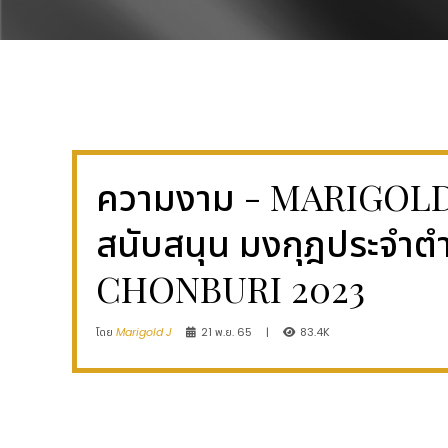
ความงาม - MARIGOLD J
สนับสนุน มงกุฎประจำ
CHONBURI 2023
โดย
Marigold J
21 พ.ย. 65
|
83.4K