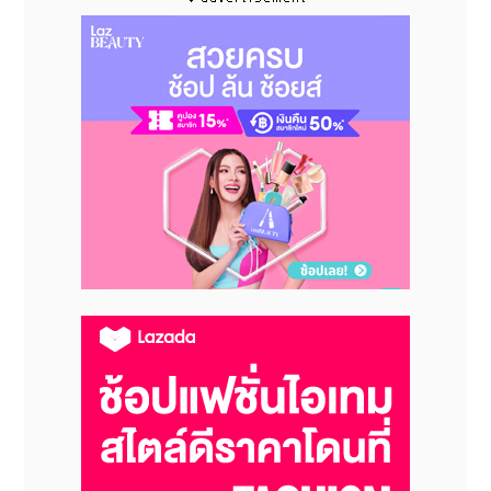
Call :
+662-252-2121
Line Official Account
: @Nida_esth
Instagram :
Nidaesthcenter
Facebook :
Nida Nida Esth’
Youtube :
Nida Esth' Skin Laser &
Cosmetic Surgery Bangkok
Website :
nidaskincosmetic.com