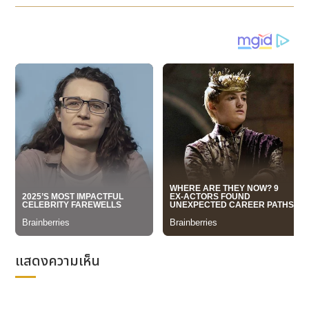
Advertising sales (ซ้าย) จาก Bangkok Post
Publishing พาร์ทเนอร์สำคัญ
ที่ช่วยกันสร้างชื่อเสียงด้าน
การแพทย์เพื่อความงามให้แก่ประเทศจนนำมาซึ่งคำกล่าว
ขานว่าเป็น “Beauty Destination” ของประเทศไทยเลย
ก็ว่าได้
โดย
พญ.สุนิดา ยุทธโยธิน หรือ
'คุณหมอนิดา'
อเมริกัน
บอร์ดด้านความงามผู้ผนวกสุนทรียะด้านงานศิลป์เข้ากับ
ศาสตร์อันทันสมัยด้าน Laser อย่างลงตัว พร้อมด้วย
พ.ต.ท.นพ.ปิยะ รังรักษ์ศิริ
หรือ “คุณหมอปิยะ”
ศัลยแพทย์
วุฒิบัตรตกแต่ง สมาชิกสมาคมศัลยกรรมตกแต่งแห่ง
ประเทศไทยยังได้
เปิดตัวคอลัมน์
Plastic aesthetic
Surgery & Cosmetic Laser
เพื่ออัพเดตเทคโนโลยี
และมิติใหม่ด้านความงามพร้อมยังเป็นช่องทางให้ผู้อ่าน
สามารถฝากคำถามที่ต้องการสอบถามปัญหาความงามที่
กังวลใจใน
“
Behind Cosmetic Surgery by
Dr.Piya” & “Beyond Beauty by Dr.Nida”
ซึ่งเป็น
แสดงความเห็น
คอมลัมน์ประจำทุกวันที่ 10,20,30 ของทุกเดือน โดย “คุณ
หมอนิดา” และ “คุณหมอปิยะ” จะตอบคำถามและวิเคราะห์
ทุกมิติของความงามแบบ
“
Personalized Beauty”