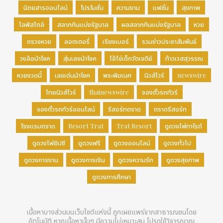
นิตยสารออนไลน์
โปรโมชั่น
ความงาม
แฟชั่น
สุขภาพ
ไลฟ์สไตล์
สลากกินแบ่งรัฐบาล
ผลสลากกินแบ่งรัฐบาล
หวย
ตรวจหวย
ลอตเตอรี่
เรียงเบอร์
รวมข่าวประชาสัมพันธ์
วงล้อนำโชค
สุ่มเลขนำโชค
ไอ้ไข่เด็กวัดเจดีย์
ท้าวเวสสุวรรณ
หวยงวดนี้
เลขเด่นนำโชค
พระพิฆเนศ
นิวส์ไวร์
newswire
ไทยนิวส์ไวร์
thainewswire
จองตั๋วรถทัวร์
จองตั๋วรถทัวร์ออนไลน์
รีสอร์ทตราด
ตราดรีสอร์ท
โรงแรมตราด
Resort Trat
Trat Resort
ดูดวงไพ่ทาโรต์
ดูดวงไพ่ยิปซี
ดูดวงฟรี
ดูดวงออนไลน์
ดูดวงทั่วไป
ดูดวงการงาน
ดูดวงการเงิน
ดูดวงความรัก
ดูดวงสุขภาพ
ดูดวงการศึกษา
เนื้อหาบางส่วนบนเว็บไซต์แห่งนี้ ถูกเผยแพร่จากสาธารณชนโดย
อัตโนมัติ หากเนื้อหานั้นๆ มีความไม่เหมาะสม โปรดใช้วิจารญาณ