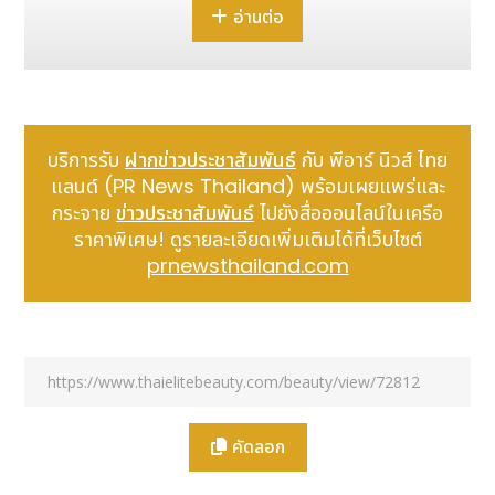
อ่านต่อ
….
จากความสำเร็จอย่างล้นหลามจากบทความทางการ
แพทย์โดย
“
Dr.Nida”
หรือ
พญ.สุนิดา ยุทธโยธิน
และ
“
Dr.Piya”
หรือ
พ.ต.ท.นพ.ปิยะ รังรักษ์ศิริ ใน
Bangkok
Post Online
ที่ได้รับการตอบรับเป็นอย่างดีจากผู้อ่านทั่ว
ทั้งภูมิภาค
Asia Pacific
ตลอดช่วงปีที่ผ่านมา
บริการรับ
ฝากข่าวประชาสัมพันธ์
กับ พีอาร์ นิวส์ ไทย
…
เพื่อเป็นการประชาสัมพันธ์ความก้าวหน้าทางการแพทย์
แลนด์ (PR News Thailand) พร้อมเผยแพร่และ
ด้าน Cosmetic Surgery & Laser Expertise ที่ช่วย
กระจาย
ข่าวประชาสัมพันธ์
ไปยังสื่อออนไลน์ในเครือ
ส่งเสริมภาพลักษณ์ความเป็น
Medical Hub
อันดับ
1
ราคาพิเศษ! ดูรายละเอียดเพิ่มเติมได้ที่เว็บไซต์
ของไทย ในภูมิภาค
APAC
และทั่วโลก
…
ทีมผู้บริหารของ
prnewsthailand.com
Nida Esth’
จึงได้ร่วมกันถ่ายทอดความรู้และประสบการณ์
ทางการแพทย์ด้านความงามที่สะสมมากกว่า
24
ปี
ผ่าน
ทางคอลัมน์ Beyond Beauty by Dr.Nida และ
Behind Surgery by Dr.Piya ใน Bangkok Post
Online
...
พร้อมกันนี้ยัง
ได้รับเกียรติจาก
คุณ
วรัญญู ศิริวัฒน์
First
Vice President Online Advertising (ขวา) และ
คัดลอก
คุณ
นันทนา สิงคะมาลา
First Vice President