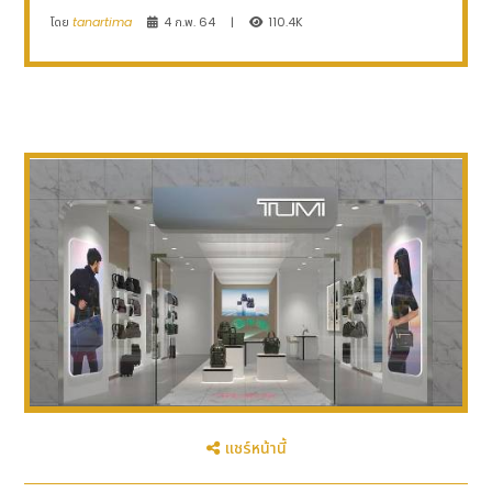
โดย
tanartima
4 ก.พ. 64
|
110.4K
แชร์หน้านี้