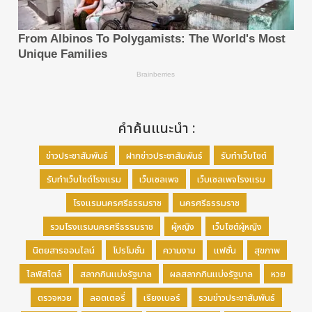
คำค้นแนะนำ :
ข่าวประชาสัมพันธ์
ฝากข่าวประชาสัมพันธ์
รับทำเว็บไซต์
รับทำเว็บไซต์โรงแรม
เว็บเซลเพจ
เว็บเซลเพจโรงแรม
โรงแรมนครศรีธรรมราช
นครศรีธรรมราช
รวมโรงแรมนครศรีธรรมราช
ผู้หญิง
เว็บไซต์ผู้หญิง
นิตยสารออนไลน์
โปรโมชั่น
ความงาม
แฟชั่น
สุขภาพ
ไลฟ์สไตล์
สลากกินแบ่งรัฐบาล
ผลสลากกินแบ่งรัฐบาล
หวย
ตรวจหวย
ลอตเตอรี่
เรียงเบอร์
รวมข่าวประชาสัมพันธ์