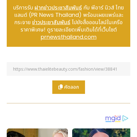
เพื่อเป็นการต่อยอดประสบการณ์ช้อปแบบผสมผสานทั้ง
บริการรับ
ฝากข่าวประชาสัมพันธ์
กับ พีอาร์ นิวส์ ไทย
ออนไลน์และออฟไลน์ TUMI O2O ("Online to Offline"
แลนด์ (PR News Thailand) พร้อมเผยแพร่และ
หรือ "Offline to Online") ร้านเสมือนจริงแห่งนี้เชื่อม
กระจาย
ข่าวประชาสัมพันธ์
ไปยังสื่อออนไลน์ในเครือ
โยงช่องทางจำหน่ายต่างๆ ของ TUMI เข้าด้วยกันผ่านฟัง
ราคาพิเศษ! ดูรายละเอียดเพิ่มเติมได้ที่เว็บไซต์
ก์ชั่น “แชทแอนด์ช้อป” เพื่อการจับจ่ายที่สะดวกสบาย ลูกค้า
prnewsthailand.com
ที่มาเยี่ยมชมร้านเสมือนจริงสามารถสอบถามถึงสินค้ากับ
พนักงานขายและสั่งซื้อได้ง่ายๆ ผ่านเว็บไซต์อีคอมเมิร์ซของ
แต่ละประเทศ ยิ่งไปกว่านั้น ลูกค้าที่แวะมายังร้านค้าสาขา
ของ TUMI ในภูมิภาคนี้ ยังสามารถรับชมร้านเสมือนจริงได้
จากแท่นคีออสที่ตั้งอยู่ภายในร้านเพื่อยกระดับประสบกา
รณ์ช้อปออฟไลน์
คัดลอก
ด้วยความมุ่งมั่นที่จะให้บริการลูกค้าในทุกที่ ร้านเสมือนจริง
นี้จึงช่วยเพิ่มอีกหนึ่งมิติให้กับแผนพัฒนาช่องทางการขาย
แบบผสมผสานของ TUMI การเปิดตัว TUMI Virtual
Store ครั้งแรกของภูมิภาคซึ่งเป็นอีกหนึ่งย่างก้าวสำคัญ
ของแบรนด์นี้ จะมีพิธีเปิดผ่านไลฟ์สตรีม พร้อมเผยโฉม
คอลเลกชั่นฤดูใบไม้ผลิ 2021 ในวันพฤหัสที่ 4 กุมภาพันธ์
2564 เวลา 19.00น. GMT+8 ที่