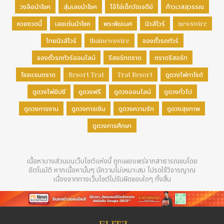
วงล้อนำโชค
สุ่มเลขนำโชค
ไอ้ไข่เด็กวัดเจดีย์
ท้าวเวสสุวรรณ
หวยงวดนี้
เลขเด่นนำโชค
พระพิฆเนศ
นิวส์ไวร์
newswire
ไทยนิวส์ไวร์
thainewswire
จองตั๋วรถทัวร์
จองตั๋วรถทัวร์ออนไลน์
รีสอร์ทตราด
ตราดรีสอร์ท
โรงแรมตราด
Resort Trat
Trat Resort
ดูดวงไพ่ทาโรต์
ดูดวงไพ่ยิปซี
ดูดวงฟรี
ดูดวงออนไลน์
ดูดวงทั่วไป
ดูดวงการงาน
ดูดวงการเงิน
ดูดวงความรัก
ดูดวงสุขภาพ
ดูดวงการศึกษา
เนื้อหาบางส่วนบนเว็บไซต์แห่งนี้ ถูกเผยแพร่จากสาธารณชนโดย
อัตโนมัติ หากเนื้อหานั้นๆ มีความไม่เหมาะสม โปรดใช้วิจารญาณ
เนื่องจากทางเว็บไซต์ไม่รับผิดชอบใดๆ ทั้งสิ้น