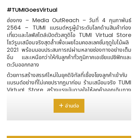
#TUMIGoesVirtual
ฮ่องกง – Media OutReach – วันที่ 4 กุมภาพันธ์
2564 – TUMI แบรนด์หรูผู้นำระดับโลกด้านสินค้าท่อง
เที่ยวและไลฟ์สไตล์เปิดตัวสตูดิโอ TUMI Virtual Store
โชว์รูมเสมือนจริงสุดล้ำเพื่อเผยโฉมคอลเลคชั่นฤดูใบไม้ผลิ
2021 พร้อมมอบประสบการณ์ผ่านหลายช่องทางอย่างเต็ม
อิ่ม และเหนือกว่าให้กับลูกค้าทั่วภูมิภาคเอเชียแปซิฟิกและ
ตะวันออกกลาง
ด้วยการสร้างสรรค์ใหม่ในยุคดิจิทัลที่เชื่องโยงลูกค้าเข้ากับ
แบรนด์อย่างที่ไม่เคยปรากฏมาก่อน ร้านเสมือนจริง TUMI
Virtual Store สร้างแรงบันดาลใจให้ลูกค้าออกเดินทาง
เลือกสรรสินค้าผ่านทัชพอยต์ต่างๆ ที่ออกแบบมาเป็นอย่าง
ดี แขกผู้มาเยือนสามารถสัมผัสผลิตภัณฑ์ของ TUMI ผ่าน
อ่านต่อ
เทคโนโลยีฉายภาพสามมิติครบ 360 องศา และเลือกซื้อหา
คอลเลกชั่นฤดูใบไม้ผลิ 2021 ได้อย่างไร้ขีดจำกัด พร้อม
แชร์ภาพสวยสู่โลกโซเชียลด้วย TUMI Magic Mirror หรือ
จะเล่นมินิเกมบนอินสตาแกรมก็ย่อมได้