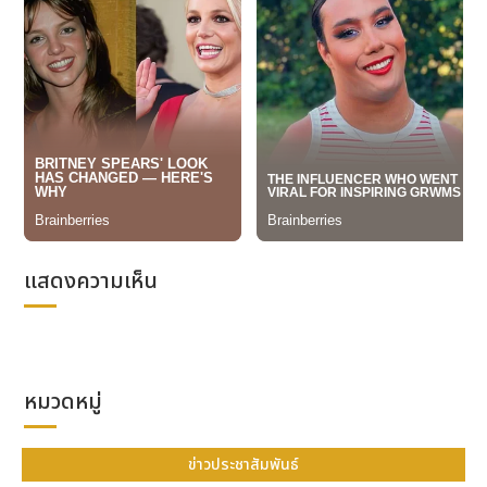
https://virtualstore.tumi-asia.com/
“TUMI Virtual Store นับเป็นความสำเร็จครั้งสำคัญของ
แบรนด์ ในช่วงสองถึงสามปีที่ผ่านมาเราได้ริเริ่ม
ประสบการณ์ด้านดิจิทัลใหม่ๆ เพื่อช่วยยกระดับความพึง
พอใจของลูกค้า ร้านเสมือนจริงแห่งนี้เป็นส่วนหนึ่งของ
ความพยายามเข้าถึงลูกค้าไม่ว่าจะอยู่แห่งใดก็ตาม การ
เปลี่ยนแปลงไปสู่ดิจิทัลอย่างรวดเร็วและการเปลี่ยนแปลง
พฤติกรรมของลูกค้าในปี 2020 ยิ่งเน้นให้เห็นถึงแนวโน้ม
นี้ และตอกย้ำว่าเราต้องเดินหน้าสร้างความสัมพันธ์น่าตื่น
ใจและเปี่ยมความหมายทั้งในโลกจริงและโลกดิจิทัล ด้วย
แสดงความเห็น
TUMI Virtual Store และกิจกรรมไลฟ์สดทั่วภูมิภาค เรา
ยินดีต้อนรับแฟนๆ ของแบรนด์เข้าชมคอลเลกชั่นใหม่
สำหรับฤดูใบไม้ผลิ 2021 นี้” Adam Hershman รอง
ประธานของ TUMI เอเชียแปซิฟิกและตะวันออกกลางกล่าว
หมวดหมู่
ข่าวประชาสัมพันธ์