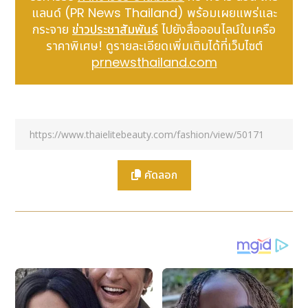
สกุล BTC, ETH , USDT เพื่อเพิ่มความสะดวกสบาย โอน
แลนด์ (PR News Thailand) พร้อมเผยแพร่และ
ไวและส่งด่วนรอบโลก
กระจาย
ข่าวประชาสัมพันธ์
ไปยังสื่อออนไลน์ในเครือ
สื่อมวลชนสอบถามเพิ่มเติมได้ที่
ฝ่ายประชาสัมพันธ์ คุณ
ราคาพิเศษ! ดูรายละเอียดเพิ่มเติมได้ที่เว็บไซต์
มนัสวิน 091-549-3542
prnewsthailand.com
คัดลอก