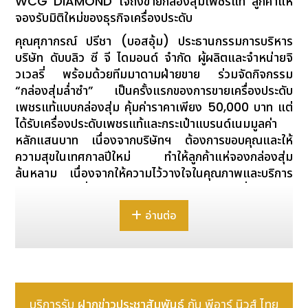
WCG DIAMOND ใจถึงขายกล่องสุ่มเพชรแท้ ลูกค้าแห่
จองรับมิติใหม่ของธุรกิจเครื่องประดับ
คุณศุภากรณ์ ปรีชา (บอสอุ้ม) ประธานกรรมการบริหาร
บริษัท ดับบลิว ซี จี ไดมอนด์ จำกัด ผู้ผลิตและจำหน่ายจิ
วเวลรี่ พร้อมด้วยทีมมาดามฝ่ายขาย ร่วมจัดกิจกรรม
“กล่องสุ่มล่ำซำ” เป็นครั้งแรกของการขายเครื่องประดับ
เพชรแท้แบบกล่องสุ่ม คุ้มค่าราคาเพียง 50,000 บาท แต่
ได้รับเครื่องประดับเพชรแท้และกระเป๋าแบรนด์เนมมูลค่า
หลักแสนบาท เนื่องจากบริษัทฯ ต้องการขอบคุณและให้
ความสุขในเทศกาลปีใหม่ ทำให้ลูกค้าแห่จองกล่องสุ่ม
ล้นหลาม เนื่องจากให้ความไว้วางใจในคุณภาพและบริการ
หลังการขาย ซึ่งถือว่าเป็นมิติใหม่ของการขายเครื่องประดับ
เพชรแท้
อ่านต่อ
สำหรับผู้ที่ต้องการสั่งผลิตเครื่องประดับเพชรสอบถามเพิ่ม
เติมได้ที่ โทรศัพท์ 02-068-4343 ต่อ104 หากต้องร่วม
ประมูลเพชรออนไลน์ ติดตามได้ที่เฟสบุ๊คแฟนเพจ ขายส่ง
เพชรแท้ WCG DIAMOND และขณะนี้บริษัทฯ รับซื้อด้วย
เงินดิจิทัล “คริปโทเคอร์เรนซี” (Cryptocurrency)
บริการรับ
ฝากข่าวประชาสัมพันธ์
กับ พีอาร์ นิวส์ ไทย