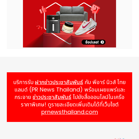
บริการรับ
ฝากข่าวประชาสัมพันธ์
กับ พีอาร์ นิวส์ ไทย
แลนด์ (PR News Thailand) พร้อมเผยแพร่และ
กระจาย
ข่าวประชาสัมพันธ์
ไปยังสื่อออนไลน์ในเครือ
ราคาพิเศษ! ดูรายละเอียดเพิ่มเติมได้ที่เว็บไซต์
prnewsthailand.com