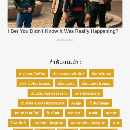
คำค้นแนะนำ :
ข่าวประชาสัมพันธ์
ฝากข่าวประชาสัมพันธ์
รับทำเว็บไซต์
รับทำเว็บไซต์โรงแรม
เว็บเซลเพจ
เว็บเซลเพจโรงแรม
โรงแรมนครศรีธรรมราช
นครศรีธรรมราช
รวมโรงแรมนครศรีธรรมราช
ผู้หญิง
เว็บไซต์ผู้หญิง
นิตยสารออนไลน์
โปรโมชั่น
ความงาม
แฟชั่น
สุขภาพ
ไลฟ์สไตล์
สลากกินแบ่งรัฐบาล
ผลสลากกินแบ่งรัฐบาล
หวย