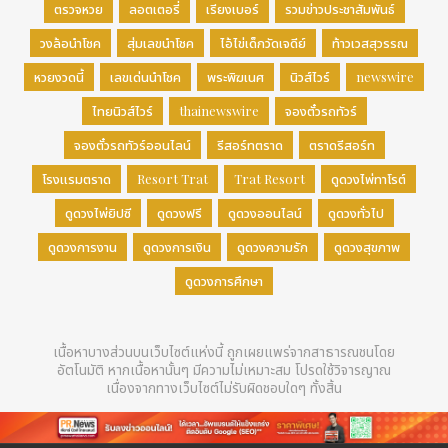
ตรวจหวย
ลอตเตอรี่
เรียงเบอร์
รวมข่าวประชาสัมพันธ์
วงล้อนำโชค
สุ่มเลขนำโชค
ไอ้ไข่เด็กวัดเจดีย์
ท้าวเวสสุวรรณ
หวยงวดนี้
เลขเด่นนำโชค
พระพิฆเนศ
นิวส์ไวร์
newswire
ไทยนิวส์ไวร์
thainewswire
จองตั๋วรถทัวร์
จองตั๋วรถทัวร์ออนไลน์
รีสอร์ทตราด
ตราดรีสอร์ท
โรงแรมตราด
Resort Trat
Trat Resort
ดูดวงไพ่ทาโรต์
ดูดวงไพ่ยิปซี
ดูดวงฟรี
ดูดวงออนไลน์
ดูดวงทั่วไป
ดูดวงการงาน
ดูดวงการเงิน
ดูดวงความรัก
ดูดวงสุขภาพ
ดูดวงการศึกษา
เนื้อหาบางส่วนบนเว็บไซต์แห่งนี้ ถูกเผยแพร่จากสาธารณชนโดย
อัตโนมัติ หากเนื้อหานั้นๆ มีความไม่เหมาะสม โปรดใช้วิจารญาณ
เนื่องจากทางเว็บไซต์ไม่รับผิดชอบใดๆ ทั้งสิ้น