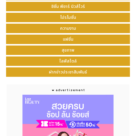
ซิชั่น พีอาร์ นิวส์ไวร์
โปรโมชั่น
ความงาม
แฟชั่น
สุขภาพ
ไลฟ์สไตล์
ฝากข่าวประชาสัมพันธ์