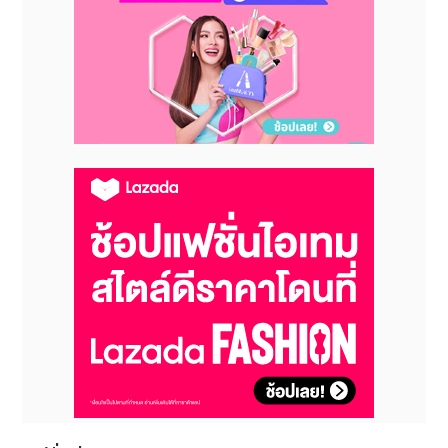
แบบ ตัวเครื่องมาพร้อมกับเทคโนโลยีการเชื่อมรุ่นใหม่ล่าสุด
ที่จะทำให้งานเชื่อมและงานซ่อมเป็นไปอย่างรวดเร็วและ
แม่นยำ
5. HyCeram® Hybrid Ceramic Compound:
Hyceram สีเซรามิคเงางามคุณภาพสูงจากบริษัท
Invicon ประเทศออสเตรีย เป็นสารประกอบไฮบริดที่มีส่วน
ผสมของเซรามิกสูงถึง 70% และสารประกอบโพลิเมอร์
สามารถใช้กับงานลงสีได้ทุกรูปแบบ โดยเฉพาะงานเครื่อง
ประดับ เนื่องจากคุณสมบัติพิเศษที่มีส่วน ประกอบเซรามิก
สูง จึงมีความแข็งถึง 410 N/mm² ทำให้สี Hyceram มี
ความเงางามและทนทานอย่างมาก
ทั้งนี้ บริษัทฯ จะทำการเปิดตัวสินค้าใหม่ดังกล่าว
ภายใน
งาน
"
Jewellery & Gem ASEAN BANGKOK"
(JGAB) หรือ จิวเวลรี่แอนด์เจม อาเซียน แบงค็อค
2023 ครั้งแรกในประเทศไทย ซึ่งจะจัดขึ้นระหว่างวันที่ 26
- 29 เมษายน 2566 ณ ฮอลล์ 1-2 ศูนย์การประชุมแห่ง