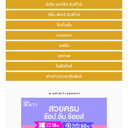
รางวัลชนะเลิศการออกแบบยอดเยี่ยมจากงาน
มีเดีย เอาท์รีช นิวส์ไวร์
International Forum (iF) Design Award 2022
ซิชั่น พีอาร์ นิวส์ไวร์
(งานประกวดด้านการออกแบบผลิตภัณฑ์อันทรงเกียรติ
ระดับนานาชาติของเยอรมนี) ตัวเครื่องมาพร้อมกับ
โปรโมชั่น
นวัตกรรมการเชื่อมที่แม่นยำที่สุดเท่าที่เคยมีมาและ
ความงาม
ประสิทธิภาพทรงพลังอันน่าทึ่งในทุกมิติ ทำให้การเชื่อม
รวดเร็ว แม่นยำ ผิวเรียบ และยังยืดอายุการใช้งานของเข็ม
แฟชั่น
เชื่อม Electrode ให้ยาวนานขึ้นกว่า 50% อีกด้วย
สุขภาพ
3. Avalon Electro-Polishing
เครื่องขัดชิ้นงานด้วย
ไลฟ์สไตล์
ระบบไฟฟ้าจากประเทศโปแลนด์ เหมาะสำหรับชิ้นงานจิวเวล
รี่ที่มีดีไซน์ที่สลับซับซ้อนและไม่สามารถจะทำให้ผิวโลหะเงา
ฝากข่าวประชาสัมพันธ์
งดงามได้ด้วยกระบวนการขัดปกติ น้ำยาขัดและระบบไฟฟ้า
จะเข้าถึงทุกซอกทุกมุมอย่างไม่มีข้อจำกัด สามารถทำงานได้
ทั้งงานเงิน งานทอง และงานทองเหลือง
4. Elettrolaser Welding Machine
เครื่องเลเซอร์
เชื่อมงานโลหะมีค่าจากประเทศอิตาลี เหมาะกับการเชื่อม
หรือการซ่อม เช่น แพลทินัม ไททาเนียม ทอง เงิน
แพลเลเดียม สามารถรองรับการเชื่อมงานได้หลากหลายรูป