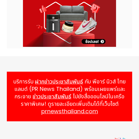
บริการรับ
ฝากข่าวประชาสัมพันธ์
กับ พีอาร์ นิวส์ ไทย
แลนด์ (PR News Thailand) พร้อมเผยแพร่และ
กระจาย
ข่าวประชาสัมพันธ์
ไปยังสื่อออนไลน์ในเครือ
ราคาพิเศษ! ดูรายละเอียดเพิ่มเติมได้ที่เว็บไซต์
prnewsthailand.com