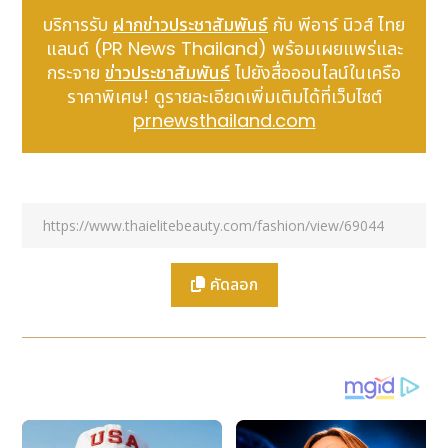
ได้ชะลอตัวลงตามสภาพเศรษฐกิจ ทำให้การสั่งซื้อสินค้า
บริการรับ
ฝากข่าวประชาสัมพันธ์
กับ พีอาร์ นิวส์ ไทย
จากผู้ผลิตลดน้อยลงไป แน่นอนว่าทำให้ความต้องการ
แลนด์ (PR News Thailand) พร้อมเผยแพร่และ
เครื่องมือในการผลิต ซึ่งเป็นกลุ่มสินค้าที่บริษัทฯ ทำตลาด
กระจาย
ข่าวประชาสัมพันธ์
ไปยังสื่อออนไลน์ในเครือ
อยู่นั้นลดลงตามไปด้วย แต่ในขณะเดียวกันบริษัทฯ ก็
ราคาพิเศษ! ดูรายละเอียดเพิ่มเติมได้ที่เว็บไซต์
พยายามที่จะบริหารต้นทุนอย่างมีประสิทธิภาพที่สุด เพื่อที่
prnewsthailand.com
จะไม่ต้องปลดพนักงาน รวมถึงยังคงดำเนินธุรกิจได้อย่าง
ต่อเนื่อง
สำหรับภาพรวมอุตสาหกรรมอัญมณีและเครื่องประดับมอง
ว่าเริ่มมีการปรับตัวดีขึ้น เนื่องจากประเทศต่างๆ เริ่มมีการ
คลี่คลายกฎระเบียบและข้อจำกัดต่างๆ ทำให้ธุรกิจสามารถ
คัดลอก
กลับมาเดินหน้าได้อีกครั้ง ทำให้เกิดความต้องการสินค้า
อัญมณีและเครื่องประดับและเกิดการผลิตกลับมาเพิ่มมาก
ขึ้นเรื่อยๆ จึงเกิดความต้องการทางด้านเครื่องมืออุปกรณ์
ในการผลิตอัญมณีและเครื่องประดับได้รับอานิสงส์ตามไป
ด้วย เห็นได้จากคู่ค้าของบริษัทที่เริ่มกลับมาผลิตสินค้าส่ง
ออกได้มากขึ้น ทำให้บริษัทมีการเติบโตระดับสองหลักตั้งแต่
ปลายปี 2565 และคาดว่าในไตรมาสแรกของปี 2566 ก็จะ