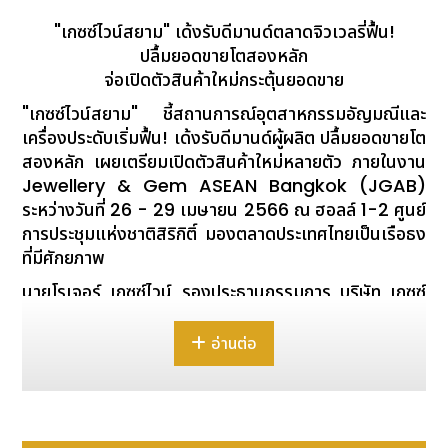
"เกซซ์ไวน์สยาม
" เด้งรับดีมานด์ตลาดจิวเวลรี่ฟื้น!
ปลื้มยอดขายโตสองหลัก
จ่อเปิดตัวสินค้าใหม่กระตุ้นยอดขาย
"เกซซ์ไวน์สยาม
" ชี้สถานการณ์อุตสาหกรรมอัญมณีและ
เครื่องประดับเริ่มฟื้น! เด้งรับดีมานด์ผู้ผลิต ปลื้มยอดขายโต
สองหลัก เผยเตรียมเปิดตัวสินค้าใหม่หลายตัว ภายในงาน
Jewellery & Gem ASEAN Bangkok (JGAB)
ระหว่างวันที่ 26 - 29 เมษายน 2566 ณ ฮอลล์ 1-2 ศูนย์
การประชุมแห่งชาติสิริกิติ์ มองตลาดประเทศไทยเป็นเรือธง
ที่มีศักยภาพ
นายโรเจอร์ เกซซ์ไวน์
รองประธานกรรมการ บริษัท เกซซ์
ไวน์สยาม จำกัด
(Mr. Roger Gesswein III, Director
of GessweinSiam)
ผู้ดำเนินธุรกิจนำเข้าและจัด
อ่านต่อ
จำหน่ายเครื่องมืออุตสาหกรรมอัญมณีและเครื่องประดับ
เปิดเผยว่า จากสถานการณ์แพร่ระบาดโควิด-19 ได้ส่งให้ผู้
ประกอบการในอุตสาหกรรมอัญมณีและเครื่องประดับ ได้รับ
ผลกระทบกันมาหลายปี เนื่องจากกำลังซื้อผู้บริโภคทั่วโลก