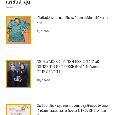
แฟชั่นล่าสุด
ชาติสิริกิติ์
ซึ่งนับเป็นอีกหนึ่งช่องทางที่บริษัทฯ สามารถ
แนะนำสินค้าแก่ลูกค้าได้ เนื่องจากสินค้าของบริษัทฯ เป็น
เรื่องเกี่ยวกับนวัตกรรม เทคโนโลยี และมีความจำเป็นอย่าง
เสื้อช็อปช่าง ความเท่ที่มาพร้อมการใช้งานได้หลาก
ยิ่งที่ต้องให้ผู้ประกอบการมาเยี่ยมชมและสัมผัสสินค้าได้จริง
หลาย ...
"เรายังคงให้ความสำคัญกับตลาดที่ทำได้ดีอย่าง
21/01/69
ประเทศไทย เนื่องจากเป็นตลาดที่มีศักยภาพและยังมีโอกาส
โดยเฉพาะการที่อุตสาหกรรมอัญมณีและเครื่องประดับของ
ประเทศไทย เป็นหนึ่งในอุตสาหกรรมที่ส่งออกติดอันดับ
ของประเทศ มองว่าความต้องการเครื่องมือในการผลิตชิ้น
งานยังจะเติบโตอีกแน่นอน ซึ่งบริษัทมีชื่อเสียงที่มีความ
“SCHWARZKOPF PROFESSIONAL” ผนึก
แข็งแกร่งและเชื่อว่าเป็นเบอร์หนึ่งในด้านนี้อีกด้วย"
นายโร
“SHISEIDO PROFESSIONAL” จัดกิจกรรม
“THE SALON I ...
เจอร์ กล่าว
25/07/68
ขณะที่สัดส่วนในการทำธุรกิจของบริษัทประมาณ 70-80%
มาจากภายในประเทศ ที่เหลือเป็นต่างประเทศประมาณ
20-30% ได้แก่ เมียนมา กัมพูชา และเวียดนาม เป็นการ
ดีพร้อม เฟ้นหาสุดยอดแบบแผนธุรกิจรอบไฟนอล
ดำเนินธุรกิจผ่านตัวแทนจำหน่าย โดยประเทศเมียนมาและ
เข้าร่วมทดสอบตลาด ในงาน MEGA SHOW และ
กัมพูชายังเป็นตลาดที่ค่อนข้างใหม่ ต้องการเครื่องมือที่มี