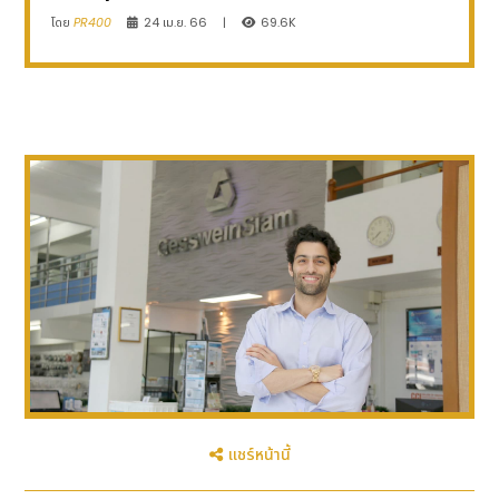
โดย
PR400
24 เม.ย. 66
|
69.6K
แชร์หน้านี้