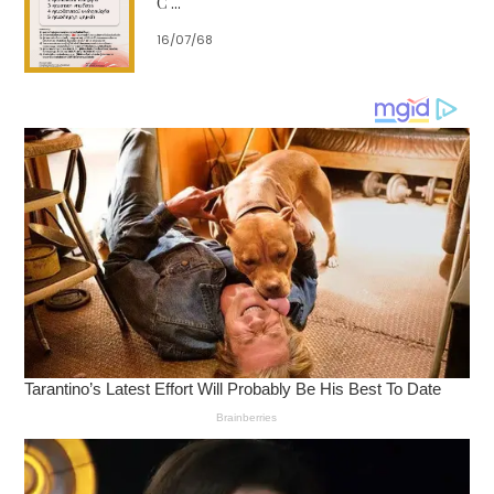
C ...
เทคโนโลยีเข้าไปตอบโจทย์ ซึ่งตลาดมีแนวโน้มการเติบโตที่ดี
16/07/68
เพราะผู้บริโภคมีกำลังซื้อ ส่วนเวียดนามการแข่งขันค่อนข้าง
สูง และสภาพตลาดมีความใกล้เคียงกับประเทศไทย
ณ. โอกาสเดียวกันนี้ บริษัทเกซซ์ไวน์สยามขอแนะนำผู้
บริหารท่านใหม่อีกหนึ่งท่าน ที่มารับตำแหน่ง แชร์แมนเป็น
ผู้บริหารสูงสุดของบริษัท
คุณฟาริเดห์ ชาริฟี เกซซ์ไวน์
(Farideh Sharifi Gesswein)
ดำรงตำแหน่งแชร์
แมน (Chairman) ของบริษัทเกซซ์ไวน์ในปี 2565 ต่อ
จากแชร์แมนคนก่อนผู้เป็นสามีและได้ล่วงลับจากโลกนี้ไป
ก่อนหน้านี้ เมื่อ 31 กค 2563
บริษัท เกซซ์ไวน์สยาม จำกัด ก่อตั้งในปี 2532 โดยมี
วัตถุประสงค์ที่จะนำเข้า เครื่องมือ เครื่องจักร วัสดุสิ้น
เปลืองและวัตถุดิบต่าสงๆที่มีคุณภาพ สำหรับอุตสาหกรรม
อัญมณีและเครื่องประดับ จากบริษัทแม่ เกซซ์ไวน์ ใน
สหรัฐอเมริกา และจากประเทศในยุโรป มาสู่ช่างอัญมณี
และบุคคลทั่วไป สำหรับประเทศไทยและกลุ่มประเทศเอเซีย