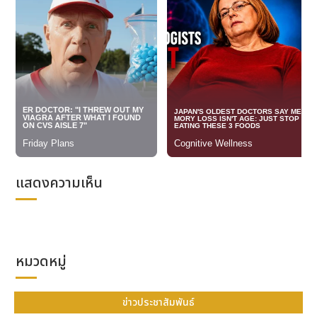
ยังคงเติบโตในระดับสองหลักอย่างต่อเนื่องต่อไป
ด้านแนวทางในการดำเนินธุรกิจในปี 2566 นี้ จะยังให้
ความสำคัญกับตลาดภายในประเทศ และตลาดต่างประเทศ
ที่เข้าไปทำตลาดก่อนหน้า โดยเฉพาะในเรื่องของการออก
สินค้าใหม่ ที่จะตอบโจทย์ความต้องการของผู้ผลิต และช่วย
ให้การผลิตมีประสิทธิภาพที่ดีมากยิ่งขึ้นผ่านเทคโนโลยีที่
ใหม่และดีกว่าเดิม ซึ่งบริษัทฯ เตรียมที่จะนำเสนอสินค้าใหม่
ออกสู่ตลาดด้วยกันหลายรุ่น อาทิเช่น
แสดงความเห็น
1. Envisiontec Einstein Pro-XL และ D4K Pro 3D
Printing
เครื่องพิมพ์ 3 มิติ ระดับมืออาชีพ จากประเทศ
เยอรมัน ที่ให้งานพิมพ์ความละเอียดสูงระดับ 4K สามารถ
พิมพ์ได้อย่างรวดเร็วด้วยขนาดพื้นที่งานพิมพ์ที่ใหญ่ขึ้น
ผิวงานละเอียดและที่สำคัญมาพร้อมกับเรซินที่นำไปทำงาน
หมวดหมู่
หล่อได้อย่างง่ายดายเหมือนเทียน
2. PUK6 Precision Welding
เครื่องเชื่อม PUK6 รุ่น
ข่าวประชาสัมพันธ์
ใหม่ล่าสุด นวัตกรรมจากประเทศเยอรมัน PUK6 ได้รับ