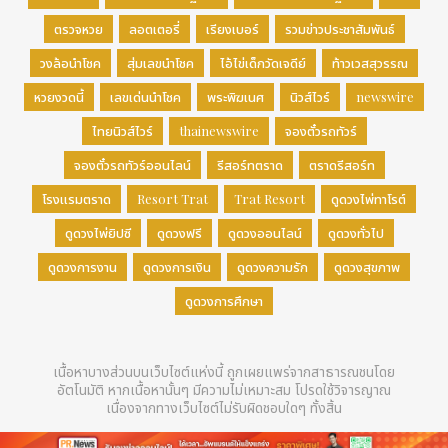
ตรวจหวย
ลอตเตอรี่
เรียงเบอร์
รวมข่าวประชาสัมพันธ์
วงล้อนำโชค
สุ่มเลขนำโชค
ไอ้ไข่เด็กวัดเจดีย์
ท้าวเวสสุวรรณ
หวยงวดนี้
เลขเด่นนำโชค
พระพิฆเนศ
นิวส์ไวร์
newswire
ไทยนิวส์ไวร์
thainewswire
จองตั๋วรถทัวร์
จองตั๋วรถทัวร์ออนไลน์
รีสอร์ทตราด
ตราดรีสอร์ท
โรงแรมตราด
Resort Trat
Trat Resort
ดูดวงไพ่ทาโรต์
ดูดวงไพ่ยิปซี
ดูดวงฟรี
ดูดวงออนไลน์
ดูดวงทั่วไป
ดูดวงการงาน
ดูดวงการเงิน
ดูดวงความรัก
ดูดวงสุขภาพ
ดูดวงการศึกษา
เนื้อหาบางส่วนบนเว็บไซต์แห่งนี้ ถูกเผยแพร่จากสาธารณชนโดย
อัตโนมัติ หากเนื้อหานั้นๆ มีความไม่เหมาะสม โปรดใช้วิจารญาณ
เนื่องจากทางเว็บไซต์ไม่รับผิดชอบใดๆ ทั้งสิ้น