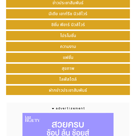
"Reliable" ที่มีความหมายว่า วางใจได้ "Rice" เป็น
ข่าวประชาสัมพันธ์
ตัวแทนของประชาคมอาเซียน ดังนั้น "Rericeable" มี
มีเดีย เอาท์รีช นิวส์ไวร์
ความหมายว่า พันธมิตรอาเซียนที่เกื้อหนุนมาอย่างยาวนาน
สามารถไว้ วางใจได้
ซิชั่น พีอาร์ นิวส์ไวร์
โปรโมชั่น
อันดับ 2 ได้แก่ ทีม DENJEW_INW กับผลงาน SMELL
ความงาม
OF SOUTHEAST ASIA
แฟชั่น
อันดับ 3 ทีม P.M.A.B กับผลงาน Flowers of ASEAN
สุขภาพ
ติดตามรายละเอียดเพิ่มเติมได้ที่
:
Website :
ไลฟ์สไตล์
https://jewellerygemaseanbkk.com
ฝากข่าวประชาสัมพันธ์
IG :
https://www.instagram.com/jewelleryandgem
FB:
https://www.facebook.com/JGABThailand
LinkedIn :
https://www.linkedin.com/in/jewellery-and-