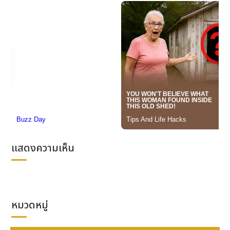
ทีม P.M.A.B, ทีม POWERPUFFGIRL, ทีม TOMORROW
ทั้งนี้ได้รับเกียรติจากคณะกรรมการผู้ทรงคุณวุฒิ นำโดย
นายทวีศักดิ์ มูลสวัสดิ์, ศิลปิน นักออกแบบ นักวิจัย และที่
ปรึกษาอิสระด้านการ ออกแบบเครื่องประดับและศิลปะ, นาย
สุรศักดิ์ มณีเสถียรรัตนา, ผู้ก่อตั้งแบรนด์และดีไซน์เนอร์
Carletta Jewellery และ นายชยันกิติภัทร ยงค์พีระกุล,
นักอัญมณีศาสตร์ ร่วมเป็นคณะกรรมการในการประกวด
ครั้งนี้
ผลงานที่ได้รับรางวัลชนะเลิศ อันดับ 1 ได้แก่
ทีม
ENRTHMETHYST
ด้วยผลงาน
"
Rericeable"
เครื่อง
แสดงความเห็น
ประดับอาเซียนร่วมสมัย มีที่มาแรงบันดาลใจจาก
สัญลักษณ์ของอาเซียน ที่มีลักษณะเป็นพุ่มข้าว 10 รวงมัด
รวมกัน โดยรวงข้าว ผู้ออกแบบได้ดีไซน์ที่งุ้มลงมามีความ
คล้ายคลึงกับมือที่กำลังโอบรับเพื่อสื่อถึงการรับสิ่งดี ๆ
หมวดหมู่
สามารถไว้วางใจได้เพราะเป็นมิตรไมตรีที่ดีต่อกัน จึงเป็น
ที่มาของชื่อ
"
Rericeable"
ประยุกต์มาจากคำว่า