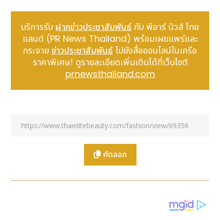
มาตรฐานนานาชาติ ภายใต้เครือข่ายแบรนด์งานแสดง
สินค้าระดับโลก
Informa Markets Jewellery
ซึ่งเป็น
บริการรับ
ฝากข่าวประชาสัมพันธ์
กับ พีอาร์ นิวส์ ไทย
ผู้จัดงาน
Jewellery & Gem WORLD Hong Kong
แลนด์ (PR News Thailand) พร้อมเผยแพร่และ
งานแสดงสินค้าอัญมณีและเครื่องประดับที่ใหญ่ที่สุดในโลก
กระจาย
ข่าวประชาสัมพันธ์
ไปยังสื่อออนไลน์ในเครือ
ที่สะสมประสบการณ์ และฐานลูกค้าธุรกิจมาอย่างยาวนาน
ราคาพิเศษ! ดูรายละเอียดเพิ่มเติมได้ที่เว็บไซต์
ซึ่งงาน
Jewellery & Gem ASEAN Bangkok 2023
prnewsthailand.com
จัดขึ้นเป็นครั้งแรกในประเทศไทย
ตลอดระยะเวลา 4 วัน
ระหว่างวันที่ 26 - 29 เมษายน 2566 ณ
ฮอลล์
1-2 ศูนย์
การประชุมแห่งชาติสิริกิติ์
ทั้งนี้บริษัทฯ ยังได้จัดกิจกรรม
"
JGAB Young
Designer Competition 2023
"
เพื่อเปิดโอกาส ให้นัก
ออกแบบรุ่นใหม่ ได้แสดงความสามารถและความคิด
สร้างสรรค์ในการออกแบบเครื่องประดับอัญมณีระดับ
คัดลอก
อาเซียนอีกด้วย โดยมีผลงานเข้าประกวดจาก 26 ทีม
นักศึกษาจากสถาบันออกแบบชื่อดังส่งผลงานมาอย่าง
มากมาย โดยคัดเลือกเข้าชิงรางวัลเหลือเพียง 10 ผลงาน
ได้แก่ ทีม 2PN, ทีม TRIPPLE JS, ทีม1, ทีม NACIO, ทีม
DENJEW_INW, ทีม ENRTHMETHYST, ทีม LITTLE U,