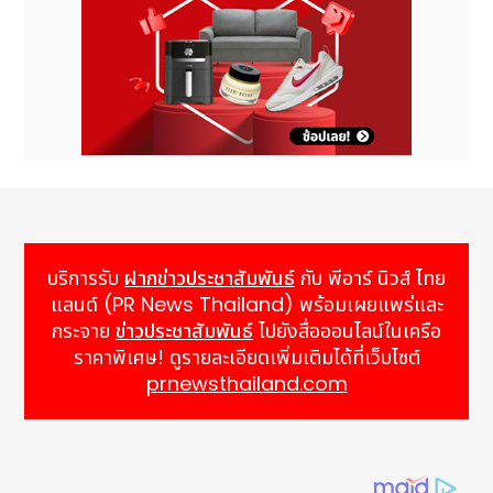
บริการรับ
ฝากข่าวประชาสัมพันธ์
กับ พีอาร์ นิวส์ ไทย
แลนด์ (PR News Thailand) พร้อมเผยแพร่และ
กระจาย
ข่าวประชาสัมพันธ์
ไปยังสื่อออนไลน์ในเครือ
ราคาพิเศษ! ดูรายละเอียดเพิ่มเติมได้ที่เว็บไซต์
prnewsthailand.com