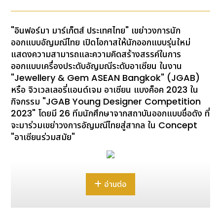
"อินฟอร์มา มาร์เก็ตส์ ประเทศไทย" เขย่าวงการนัก
ออกแบบอัญมณีไทย เปิดโอกาสให้นักออกแบบรุ่นใหม่
แสดงความสามารถและความคิดสร้างสรรค์ในการ
ออกแบบเครื่องประดับอัญมณีระดับอาเซียน ในงาน
"
Jewellery & Gem ASEAN Bangkok" (JGAB)
หรือ จิวเวลเลอรี่แอนด์เจม อาเซียน แบงค็อค 2023 ใน
กิจกรรม
"
JGAB Young Designer Competition
2023
" โดยมี
26 ทีมนักศึกษาจากสถาบันออกแบบชื่อดัง ที่
จะมาร่วมเขย่าวงการอัญมณีไทยสู่สากล
ใน
Concept
"อาเซียนร่วมสมัย"
นางสาวอนุชนา วิชเวช
ผู้อำนวยการโครงการ อินฟอร์มา
มาร์เก็ตส์ ประเทศไทย เปิดเผยว่า บริษัทฯ ในฐานะผู้จัดงาน
อ่านต่อ
"
Jewellery & Gem ASEAN Bangkok" (JGAB)
หรือ
จิวเวลเลอรี่แอนด์เจม อาเซียน แบงค็อค 2023
เป็น
งานแสดงสินค้า B2B ด้านอัญมณี และเครื่องประดับ