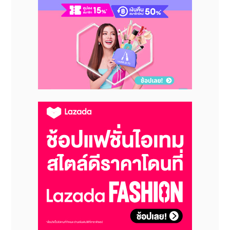
gem-asean-bkk/
Line : https://lin.ee/cp9sd85