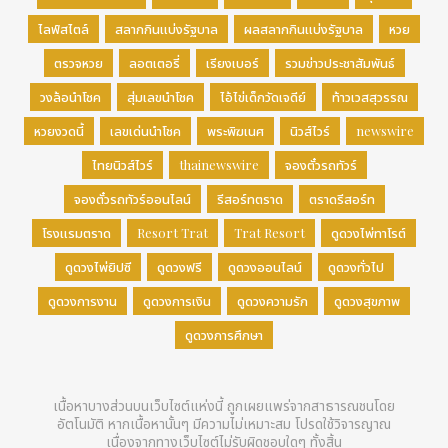
ไลฟ์สไตล์
สลากกินแบ่งรัฐบาล
ผลสลากกินแบ่งรัฐบาล
หวย
ตรวจหวย
ลอตเตอรี่
เรียงเบอร์
รวมข่าวประชาสัมพันธ์
วงล้อนำโชค
สุ่มเลขนำโชค
ไอ้ไข่เด็กวัดเจดีย์
ท้าวเวสสุวรรณ
หวยงวดนี้
เลขเด่นนำโชค
พระพิฆเนศ
นิวส์ไวร์
newswire
ไทยนิวส์ไวร์
thainewswire
จองตั๋วรถทัวร์
จองตั๋วรถทัวร์ออนไลน์
รีสอร์ทตราด
ตราดรีสอร์ท
โรงแรมตราด
Resort Trat
Trat Resort
ดูดวงไพ่ทาโรต์
ดูดวงไพ่ยิปซี
ดูดวงฟรี
ดูดวงออนไลน์
ดูดวงทั่วไป
ดูดวงการงาน
ดูดวงการเงิน
ดูดวงความรัก
ดูดวงสุขภาพ
ดูดวงการศึกษา
เนื้อหาบางส่วนบนเว็บไซต์แห่งนี้ ถูกเผยแพร่จากสาธารณชนโดย
อัตโนมัติ หากเนื้อหานั้นๆ มีความไม่เหมาะสม โปรดใช้วิจารญาณ
เนื่องจากทางเว็บไซต์ไม่รับผิดชอบใดๆ ทั้งสิ้น