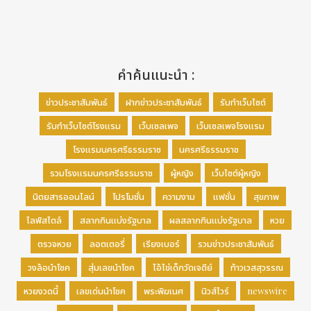
คำค้นแนะนำ :
ข่าวประชาสัมพันธ์
ฝากข่าวประชาสัมพันธ์
รับทำเว็บไซต์
รับทำเว็บไซต์โรงแรม
เว็บเซลเพจ
เว็บเซลเพจโรงแรม
โรงแรมนครศรีธรรมราช
นครศรีธรรมราช
รวมโรงแรมนครศรีธรรมราช
ผู้หญิง
เว็บไซต์ผู้หญิง
นิตยสารออนไลน์
โปรโมชั่น
ความงาม
แฟชั่น
สุขภาพ
ไลฟ์สไตล์
สลากกินแบ่งรัฐบาล
ผลสลากกินแบ่งรัฐบาล
หวย
ตรวจหวย
ลอตเตอรี่
เรียงเบอร์
รวมข่าวประชาสัมพันธ์
วงล้อนำโชค
สุ่มเลขนำโชค
ไอ้ไข่เด็กวัดเจดีย์
ท้าวเวสสุวรรณ
หวยงวดนี้
เลขเด่นนำโชค
พระพิฆเนศ
นิวส์ไวร์
newswire