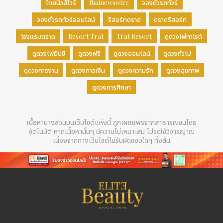
ไทยนิวส์ไวร์
thainewswire
จองตั๋วรถทัวร์
จองตั๋วรถทัวร์ออนไลน์
รีสอร์ทตราด
ตราดรีสอร์ท
โรงแรมตราด
Resort Trat
Trat Resort
ดูดวงไพ่ทาโรต์
ดูดวงไพ่ยิปซี
ดูดวงฟรี
ดูดวงออนไลน์
ดูดวงทั่วไป
ดูดวงการงาน
ดูดวงการเงิน
ดูดวงความรัก
ดูดวงสุขภาพ
ดูดวงการศึกษา
เนื้อหาบางส่วนบนเว็บไซต์แห่งนี้ ถูกเผยแพร่จากสาธารณชนโดย
อัตโนมัติ หากเนื้อหานั้นๆ มีความไม่เหมาะสม โปรดใช้วิจารญาณ
เนื่องจากทางเว็บไซต์ไม่รับผิดชอบใดๆ ทั้งสิ้น