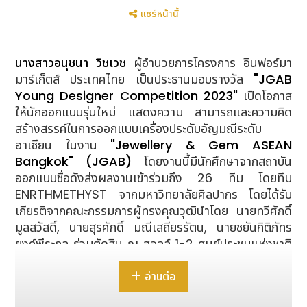
แชร์หน้านี้
นางสาวอนุชนา วิชเวช
ผู้อำนวยการโครงการ อินฟอร์มา
มาร์เก็ตส์ ประเทศไทย เป็นประธานมอบรางวัล
"JGAB
Young Designer Competition 2023"
เปิดโอกาส
ให้นักออกแบบรุ่นใหม่ แสดงความ สามารถและความคิด
สร้างสรรค์ในการออกแบบเครื่องประดับอัญมณีระดับ
อาเซียน ในงาน
"
Jewellery & Gem ASEAN
Bangkok" (JGAB)
โดยงานนี้มีนักศึกษาจากสถาบัน
ออกแบบชื่อดังส่งผลงานเข้าร่วมถึง 26 ทีม โดยทีม
ENRTHMETHYST จากมหาวิทยาลัยศิลปากร โดยได้รับ
เกียรติจากคณะกรรมการผู้ทรงคุณวุฒินำโดย นายทวีศักดิ์
มูลสวัสดิ์, นายสุรศักดิ์ มณีเสถียรรัตน, นายชยันกิติภัทร
ยงค์พีระกุล ร่วมตัดสิน ณ ฮอลล์ 1-2 ศูนย์ประชุมแห่งชาติ
สิริกิติ์ เมื่อเร็ว ๆ นี้
อ่านต่อ