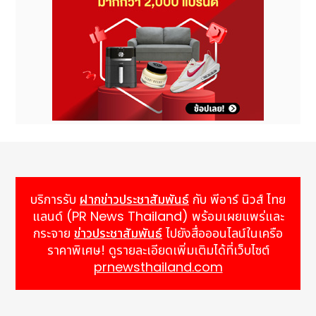
บริการรับ
ฝากข่าวประชาสัมพันธ์
กับ พีอาร์ นิวส์ ไทย
แลนด์ (PR News Thailand) พร้อมเผยแพร่และ
กระจาย
ข่าวประชาสัมพันธ์
ไปยังสื่อออนไลน์ในเครือ
ราคาพิเศษ! ดูรายละเอียดเพิ่มเติมได้ที่เว็บไซต์
prnewsthailand.com