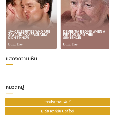
โหมดดำน้ำ ทำให้ง่ายต่อการดูเวลาว่าดำน้ำผ่านไปนาน
เท่าใด นอกจากนี้ มอเตอร์ดูอัลคอยล์สามตัวช่วยให้ผู้ใช้
เปลี่ยนจากการแสดงเวลาปัจจุบันเป็นการแสดงเวลาดำน้ำ
ได้อย่างรวดเร็ว ทำให้นาฬิกาเรือนนี้เป็นนาฬิกาสำหรับการ
ดำน้ำอย่างแท้จริง
รูปภาพ -
https://mma.prnewswire.com/media/2104763
คำบรรยายภาพ - นาฬิการุ่น MRG-BF1000E
แสดงความเห็น
รูปภาพ -
https://mma.prnewswire.com/media/2104764
คำบรรยายภาพ - นาฬิการุ่น MRG-BF1000E
หมวดหมู่
ข่าวประชาสัมพันธ์
มีเดีย เอาท์รีช นิวส์ไวร์