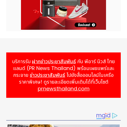
บริการรับ
ฝากข่าวประชาสัมพันธ์
กับ พีอาร์ นิวส์ ไทย
แลนด์ (PR News Thailand) พร้อมเผยแพร่และ
กระจาย
ข่าวประชาสัมพันธ์
ไปยังสื่อออนไลน์ในเครือ
ราคาพิเศษ! ดูรายละเอียดเพิ่มเติมได้ที่เว็บไซต์
prnewsthailand.com