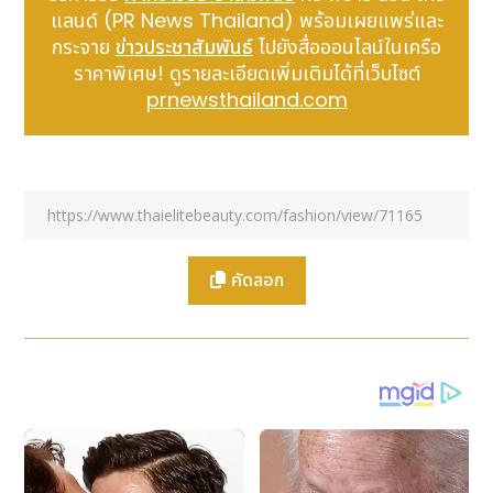
MRG-BF1000E พัฒนามาจากรุ่น MRG-BF1000R โดด
แลนด์ (PR News Thailand) พร้อมเผยแพร่และ
เด่นด้วยสีเหลืองสดที่ชวนให้นึกถึงดีไซน์สีรุ่นแรกของ
กระจาย
ข่าวประชาสัมพันธ์
ไปยังสื่อออนไลน์ในเครือ
FROGMAN ออกแบบมาให้สมกับโอกาสฉลองครบรอบ
ราคาพิเศษ! ดูรายละเอียดเพิ่มเติมได้ที่เว็บไซต์
แบบดับเบิลสุดพิเศษนี้
prnewsthailand.com
นอกจากสีเหลืองสดที่ใช้กับสายนาฬิกาและเครื่องหมายบอก
เวลาแล้ว เม็ดมะยม กระดุม และสกรูยังชุบเคลือบด้วย
ไอออนสีทอง และส่วนของฝาหลังชุบเคลือบด้วยทอง มา
พร้อมสายโลหะแบบถอดเปลี่ยนได้ กระบวนการอันอุตสาหะ
ในการรักษาข้อต่อแต่ละข้อของสายด้วยกระบวนการชุบแข็ง
ที่ผิวชั้นลึกทำให้นาฬิกามีคุณสมบัติทนต่อการสึกหรอ และ
คัดลอก
ปิดท้ายด้วยการเคลือบคาร์บอนคล้ายเพชร (DLC) ก่อน
การประกอบ ทำให้สายมีคุณภาพสูงและประณีต บรรจุใน
กล่องพิเศษพร้อมตรา G-SHOCK 40th และ
FROGMAN 30th นาฬิกาเรือนนี้จึงเป็นมากกว่านาฬิกา ผู้
ใช้สามารถโชว์นาฬิการุ่นลิมิเต็ดเอดิชันนี้เป็นส่วนหนึ่งของ
คอลเลกชัน G-SHOCK ที่พวกเขาชื่นชอบ
เช่นเดียวกับรุ่นพื้นฐาน เข็มชั่วโมงและเข็มนาทีของ MRG-
BF1000E จะซ้อนทับกันเพื่อกลายเป็นเข็มเดียวเมื่อเลือก