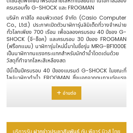
ดีไซน์สุดพิเศษมาพร้อมสายโลหะที่เปลี่ยนได้ ในโอกาสฉลอง
ครบรอบทั้ง G-SHOCK และ FROGMAN
บริษัท คาสิโอ คอมพิวเตอร์ จำกัด (Casio Computer
Co., Ltd.) ประกาศเปิดตัวนาฬิการุ่นลิมิเต็ดที่วางจำหน่าย
ทั่วโลกเพียง 700 เรือน เพื่อฉลองครบรอบ 40 ปีของ G-
SHOCK (จี-ช็อค) และครบรอบ 30 ปีของ FROGMAN
(ฟร็อกแมน) นาฬิการุ่นใหม่นี้มาในชื่อรุ่น MRG-BF1000E
เป็นนาฬิกาทนแรงกระแทกสำหรับนักดำน้ำโดดเด่นด้วย
วัสดุที่ทำจากโลหะสีเหลืองสด
ปีนี้เป็นปีครบรอบ 40 ปีของแบรนด์ G-SHOCK ในขณะที่
ไลน์นาฬิกาดำน้ำ FROGMAN ซึ่งนอกจากทนทานต่อแรง
กระแทกแล้วยังได้รับความนิยมจากรูปทรงอสมมาตรที่เป็น
เอกลักษณ์ ก็ฉลองครบรอบ 30 ปีในปีนี้เช่นกัน คาสิโอจึงถือ
อ่านต่อ
โอกาสดีฉลองครบรอบพร้อมกันด้วยการเปิดตัวนาฬิการุ่น
ใหม่ในฤดูใบไม้ผลิและฤดูร้อนนี้ โดย MRG-BF1000R เป็น
นาฬิกาที่หุ้มด้วยไทเทเนียมรูปทรงอสมมาตรตามแบบฉบับ
ของนาฬิกาดำน้ำ FROGMAN อันเป็นส่วนหนึ่งของซีรีส์
MR-G ซึ่งเป็นซีรีส์เรือธงของแบรนด์ G-SHOCK
บริการรับ
ฝากข่าวประชาสัมพันธ์
กับ พีอาร์ นิวส์ ไทย