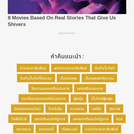
คำค้นแนะนำ :
ข่าวประชาสัมพันธ์
ฝากข่าวประชาสัมพันธ์
รับทำเว็บไซต์
รับทำเว็บไซต์โรงแรม
เว็บเซลเพจ
เว็บเซลเพจโรงแรม
โรงแรมนครศรีธรรมราช
นครศรีธรรมราช
รวมโรงแรมนครศรีธรรมราช
ผู้หญิง
เว็บไซต์ผู้หญิง
นิตยสารออนไลน์
โปรโมชั่น
ความงาม
แฟชั่น
สุขภาพ
ไลฟ์สไตล์
สลากกินแบ่งรัฐบาล
ผลสลากกินแบ่งรัฐบาล
หวย
ตรวจหวย
ลอตเตอรี่
เรียงเบอร์
รวมข่าวประชาสัมพันธ์