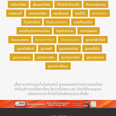
วงล้อนำโชค
สุ่มเลขนำโชค
ไอ้ไข่เด็กวัดเจดีย์
ท้าวเวสสุวรรณ
หวยงวดนี้
เลขเด่นนำโชค
พระพิฆเนศ
นิวส์ไวร์
newswire
ไทยนิวส์ไวร์
thainewswire
จองตั๋วรถทัวร์
จองตั๋วรถทัวร์ออนไลน์
รีสอร์ทตราด
ตราดรีสอร์ท
โรงแรมตราด
Resort Trat
Trat Resort
ดูดวงไพ่ทาโรต์
ดูดวงไพ่ยิปซี
ดูดวงฟรี
ดูดวงออนไลน์
ดูดวงทั่วไป
ดูดวงการงาน
ดูดวงการเงิน
ดูดวงความรัก
ดูดวงสุขภาพ
ดูดวงการศึกษา
เนื้อหาบางส่วนบนเว็บไซต์แห่งนี้ ถูกเผยแพร่จากสาธารณชนโดย
อัตโนมัติ หากเนื้อหานั้นๆ มีความไม่เหมาะสม โปรดใช้วิจารญาณ
เนื่องจากทางเว็บไซต์ไม่รับผิดชอบใดๆ ทั้งสิ้น