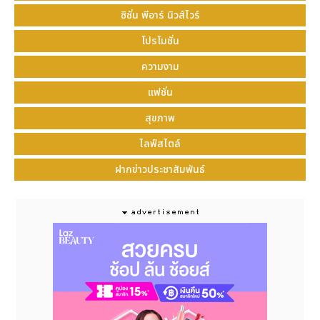
ซิชั่น พีอาร์ นิวส์ไวร์
โปรโมชั่น
ความงาม
แฟชั่น
สุขภาพ
ไลฟ์สไตล์
ฝากข่าวประชาสัมพันธ์