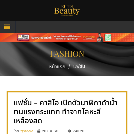
FASHION
/
แฟชั่น
หน้าแรก
แฟชั่น - คาสิโอ เปิดตัวนาฬิกาดำน้ำ
ทนแรงกระแทก ทำจากโลหะสี
เหลืองสด
โดย
iqmedia
20 มิ.ย. 66
|
240.2K