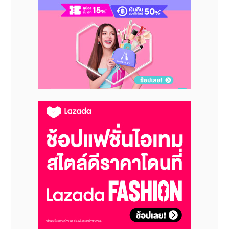
นันท์นภัส เวโรจนวัฒน์ ผู้อํานวยการฝ่ายการตลาด จิม
ทอมป์สัน
เล่าถึงที่มาของการร่วมงานกับซี - นุนิว ว่า “จิม
ทอมป์สัน ให้ความสำคัญกับเรื่องราวที่เป็นเอกลักษณ์และ
ความคิดสร้างสรรค์ และการร่วมสร้างผลงานกับศิลปินที่
ทั้งเก่งและมีตัวตนที่ชัดเจนอย่างซีและนุนิว ก็สอดคล้องกับ
วิสัยทัศน์ของเราเป็นอย่างดี จากความสำเร็จและเสียงตอบ
รับที่ดีเยี่ยมจากแฟน ๆ ในการร่วมงานกันครั้งแรกที่งาน
เปิดตัวจิม ทอมป์สัน เฮอริเทจ ควอเตอร์ เรามั่นใจว่าทุกคน
จะหลงรักสไตล์ที่ซี - นุนิว ได้ถ่ายทอดผ่านไอเทมในคอล
เลกชันนี้อย่างแน่นอน”
คอลเลกชัน
Jim Thompson x Zee NuNew
วาง
จำหน่ายแล้ววันนี้ที่จิม ทอมป์สัน แฟล็กชิป สโตร์ ถนน
สุรวงศ์, จิม ทอมป์สัน ไอคอนิก สโตร์ ณ จิม ทอมป์สัน เฮอ
ริเทจ ควอเตอร์ ซอยเกษมสันต์ 2, สยามพารากอน,
เซ็นทรัลเวิลด์, ไอคอนสยาม, เอ็มควอเทียร์, วัน แบงค็อก
และช่องทางออนไลน์ที่ jimthompson.com สำหรับ
ข้อมูลเพิ่มเติม สามารถติดตามได้ที่
@jimthompson.official บน Instagram และ