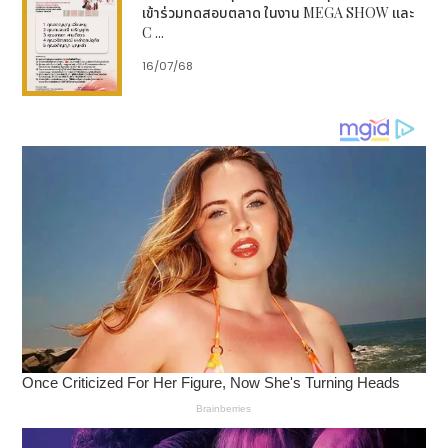
เข้าร่วมทดสอบตลาด ในงาน MEGA SHOW และ
หลายภายใต้กลยุทธ์ “Beyond Silk”
C ...
16/07/68