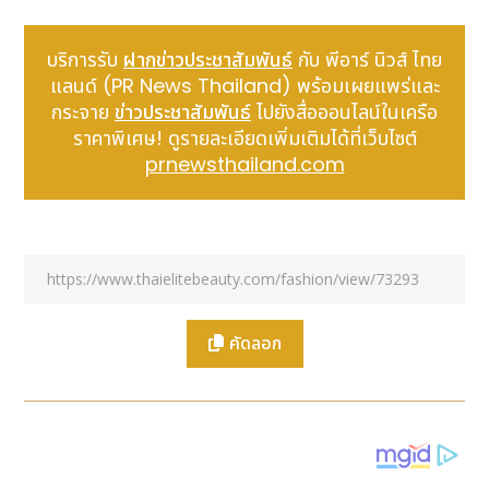
และชาวด้อมซนซน ซึ่งแน่นอนว่าตั้งแต่ที่แบรนด์ปล่อยที
เซอร์ออกมา คอลเลกชันนี้ก็ได้รับกระแสตอบรับอย่าง
บริการรับ
ฝากข่าวประชาสัมพันธ์
กับ พีอาร์ นิวส์ ไทย
ล้นหลาม และอีเวนต์เปิดตัวสุดพิเศษร่วมกับสองหนุ่ม ซี -
แลนด์ (PR News Thailand) พร้อมเผยแพร่และ
นุนิว ณ จิม ทอมป์สัน ไลฟ์สไตล์สโตร์ โซน The Storeys
กระจาย
ข่าวประชาสัมพันธ์
ไปยังสื่อออนไลน์ในเครือ
วันแบงค็อก ก็ได้สร้างประวัติศาสตร์บนโลกออนไลน์อีกครั้ง
ราคาพิเศษ! ดูรายละเอียดเพิ่มเติมได้ที่เว็บไซต์
กับแฮชแท็ก #JimThompsonxZeeNuNew ที่พุ่ง
prnewsthailand.com
ทะยานติดอันดับบนแพลตฟอร์ม X
คอลเลกชัน
Jim Thompson x Zee NuNew
สะท้อน
สไตล์การแต่งตัวของทั้งคู่ที่ชื่นชอบการรังสรรค์ลุคสบาย ๆ
ที่แมตช์ง่ายแต่ดูเท่อย่างลงตัว ไอเทมในคอลเลกชันนี้นำ
เสนอทั้งลายพรินต์สุดยูนีค พร้อมด้วยแมตทีเรียลคุณภาพ
สูงอย่างไหมและลินิน ในพาเลตต์สีที่ครีเอตได้หลายลุค
เรียบง่ายแต่มีเสน่ห์เฉพาะตัว
คัดลอก
ซี - พฤกษ์ พานิช
กล่าวว่า “คอลเลกชันนี้ถือว่าพิเศษจริง ๆ
ผมได้ร่วมเสนอไอเดียการออกแบบและคัดสรรไอเทมที่คิด
ว่าทุกคนน่าจะชอบ จนกลายเป็นคอลเลกชันที่สะท้อนไลฟ์
สไตล์ของเราสองคนจริง ๆ การได้ร่วมครีเอตลุคกับหนูก็
ทำให้ประสบการณ์ครั้งนี้พิเศษมากขึ้น พอได้เห็นการตอบ