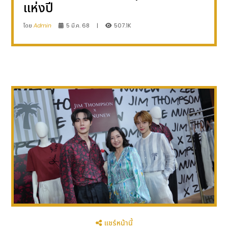
แห่งปี
โดย
Admin
5 มี.ค. 68
|
507.1K
แชร์หน้านี้