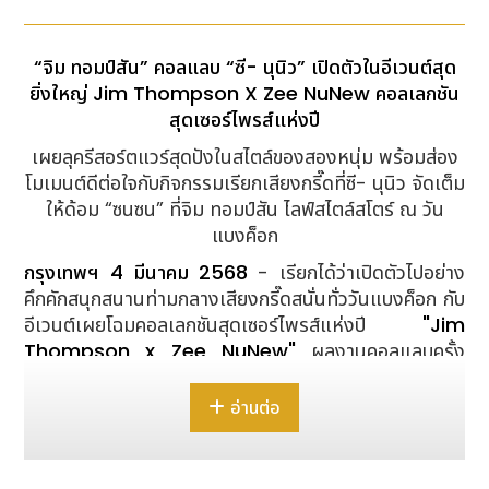
“จิม ทอมป์สัน” คอลแลบ “ซี- นุนิว” เปิดตัวในอีเวนต์สุด
ยิ่งใหญ่ Jim Thompson X Zee NuNew คอลเลกชัน
สุดเซอร์ไพรส์แห่งปี
เผยลุครีสอร์ตแวร์สุดปังในสไตล์ของสองหนุ่ม พร้อมส่อง
โมเมนต์ดีต่อใจกับกิจกรรมเรียกเสียงกรี๊ดที่ซี- นุนิว จัดเต็ม
ให้ด้อม “ซนซน” ที่จิม ทอมป์สัน ไลฟ์สไตล์สโตร์ ณ วัน
แบงค็อก
กรุงเทพฯ 4 มีนาคม 2568
- เรียกได้ว่าเปิดตัวไปอย่าง
คึกคักสนุกสนานท่ามกลางเสียงกรี๊ดสนั่นทั่ววันแบงค็อก กับ
อีเวนต์เผยโฉมคอลเลกชันสุดเซอร์ไพรส์แห่งปี
"Jim
Thompson x Zee NuNew"
ผลงานคอลแลบครั้ง
สำคัญที่มาเขย่าทั้งวงการแฟชั่นและวงการบันเทิง โดย
แบรนด์ไอคอนิกไลฟ์สไตล์ระดับโลกของเมืองไทยอย่างจิม
อ่านต่อ
ทอมป์สัน ได้ร่วมกับสองซูเปอร์สตาร์สุดฮอต
ซี- พฤกษ์ พา
นิช
และ
นุนิว- ชวรินทร์ เพริศพิริยะวงศ์
เพื่อนำเสนอ
แฟชั่นไอเทมที่สวยงามเปี่ยมฟังก์ชัน เอาใจทั้งสายแฟชั่น