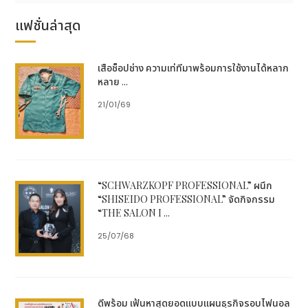
@jimthompsonth บน X
แฟชั่นล่าสุด
#JimThompsonxZeeNuNewEvent
#JimThompsonxZeeNuNew #ZeeNuNew
เสื้อช็อปช่าง ความเท่ที่มาพร้อมการใช้งานได้หลาก
#JimThompson #BeyondSilk
หลาย ...
เกี่ยวกับ Jim Thompson
21/01/69
Jim Thompson (บริษัท อุตสาหกรรมไหมไทย จำกัด)
เป็นแบรนด์ผ้าไหมไทยระดับตำนาน ที่ก่อตั้งขึ้นมาตั้งแต่ปี
ค.ศ.1951 โดยเจมส์ แฮร์ริสัน วิลสัน ทอมป์สัน สถาปนิกและ
นักธุรกิจชาวอเมริกันที่ชื่นชอบการสะสมศิลปะและโด่งดังใน
แวดวงสังคมไทย แต่บทบาทสำคัญอันเป็นที่จดจำของคน
“SCHWARZKOPF PROFESSIONAL” ผนึก
“SHISEIDO PROFESSIONAL” จัดกิจกรรม
ไทย คือการเป็นผู้ผลักดันอุตสาหกรรมผ้าไหมไทยให้ก้าว
“THE SALON I ...
ไกลในระดับสากล การหายตัวไปของจิม ทอมป์สัน ในปี ค.ศ.
1967 ยังคงเป็นปริศนาที่ยังหาคำตอบไม่ได้ของภูมิภาค
25/07/68
เอเชียตะวันออกเฉียงใต้
ปัจจุบัน Jim Thompson เป็นแบรนด์ไลฟ์สไตล์ระดับโลก
สุดไอคอนิกของไทยที่โด่งดังในฐานะผู้ผลิตผ้าไหมที่มีความ
ดีพร้อม เฟ้นหาสุดยอดแบบแผนธุรกิจรอบไฟนอล
งดงามเป็นเอกลักษณ์และกลุ่มผลิตภัณฑ์และบริการที่หลาก