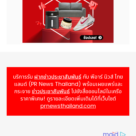
บริการรับ
ฝากข่าวประชาสัมพันธ์
กับ พีอาร์ นิวส์ ไทย
แลนด์ (PR News Thailand) พร้อมเผยแพร่และ
กระจาย
ข่าวประชาสัมพันธ์
ไปยังสื่อออนไลน์ในเครือ
ราคาพิเศษ! ดูรายละเอียดเพิ่มเติมได้ที่เว็บไซต์
prnewsthailand.com