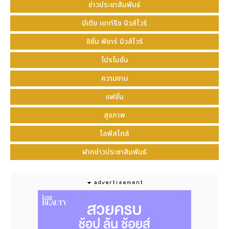
กัน ส่วนไอเทมสุดเลิฟของนุนิวคือ
Mandarin Long
ข่าวประชาสัมพันธ์
Sleeves Stripe Shirt
เสื้อเชิ้ตคอจีนลายทางขาว - เทา
มีเดีย เอาท์รีช นิวส์ไวร์
ที่นำไปจับคู่กับกางเกง
Fisherman
สีขาวหรือดำได้อย่าง
ลงตัว สำหรับสายมินิมอลต้องถูกใจ
JT Signature
ซิชั่น พีอาร์ นิวส์ไวร์
Cotton T-Shirt
ในสีแดงเลือดหมูและสีขาวที่เหมาะกับ
โปรโมชั่น
วันสบาย ๆ และสุดท้ายกับกระเป๋าสุดเอ็กซ์คลูซีฟ
Woven
Stripe Capri Beach Bag
สีขาวตัดครีมใบใหญ่จุใจ
ความงาม
พร้อมปักชื่อ "ZEE NUNEW" เฉพาะสำหรับคอลเลกชันนี้
แฟชั่น
เท่านั้น
ที่งานเปิดตัวสุดยิ่งใหญ่ ซีและนุนิวได้แชร์ความพิเศษของ
สุขภาพ
คอลเลกชันนี้และเผยไอเทมที่ตนเองชื่นชอบ พร้อม
ไลฟ์สไตล์
เซอร์ไพรส์แฟน ๆ ด้วยโชว์พิเศษกับเพลงฤดูของเธอ เสิร์ฟ
ความสุขและความฟินให้แฟน ๆ ที่ร่วมงานอย่างอบอุ่น
ฝากข่าวประชาสัมพันธ์
ท่ามกลางรอยยิ้มและเสียงกรี๊ดจากด้อมซนซน ที่มาร่วม
ซัพพอร์ตศิลปินและช้อปคอลเลกชันที่จิม ทอมป์สัน ไลฟ์
สไตล์สโตร์ โดยแฟน ๆ 70 คนจากกิจกรรมของจิม ทอมป์
สัน ยังได้ร่วมชมการเปิดตัวแบบติดขอบเวที นอกจากนี้
แฟนผู้โชคดี 20 คน ยังได้ร่วมเข้าเฟรมถ่ายรูปโพลารอยด์
กับซี - นุนิว พร้อมรับลายเซ็นอีกด้วย