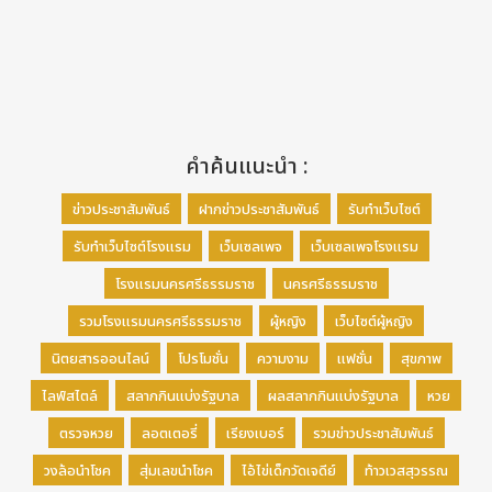
คำค้นแนะนำ :
ข่าวประชาสัมพันธ์
ฝากข่าวประชาสัมพันธ์
รับทำเว็บไซต์
รับทำเว็บไซต์โรงแรม
เว็บเซลเพจ
เว็บเซลเพจโรงแรม
โรงแรมนครศรีธรรมราช
นครศรีธรรมราช
รวมโรงแรมนครศรีธรรมราช
ผู้หญิง
เว็บไซต์ผู้หญิง
นิตยสารออนไลน์
โปรโมชั่น
ความงาม
แฟชั่น
สุขภาพ
ไลฟ์สไตล์
สลากกินแบ่งรัฐบาล
ผลสลากกินแบ่งรัฐบาล
หวย
ตรวจหวย
ลอตเตอรี่
เรียงเบอร์
รวมข่าวประชาสัมพันธ์
วงล้อนำโชค
สุ่มเลขนำโชค
ไอ้ไข่เด็กวัดเจดีย์
ท้าวเวสสุวรรณ