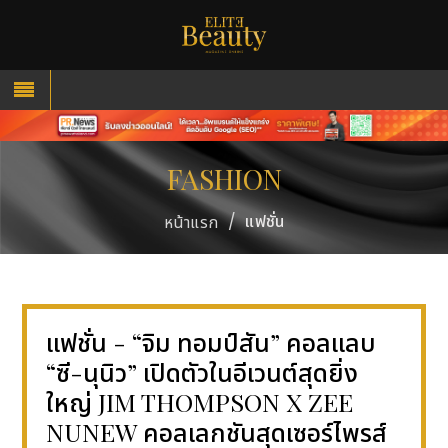
FASHION
/
แฟชั่น
หน้าแรก
แฟชั่น - “จิม ทอมป์สัน” คอลแลบ
“ซี-นุนิว” เปิดตัวในอีเวนต์สุดยิ่ง
ใหญ่ JIM THOMPSON X ZEE
NUNEW คอลเลกชันสุดเซอร์ไพรส์