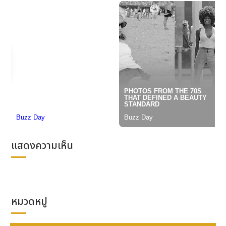
รับที่ดีจากแฟนๆ ก็ยิ่งทำให้เรามีกำลังใจมากๆ ขอบคุณที่
คอยซัพพอร์ตพวกเรามาตลอดครับ”
ด้าน
นุนิว - ชวรินทร์ เพริศพิริยะวงศ์
เสริมว่า "ผมอยาก
ให้คอลเลกชันนี้ถ่ายทอดความเป็นเราให้ได้มากที่สุด ผม
ชอบลุคที่ดูดีแบบคลาสสิกแต่ซ่อนดีเทลน่าสนใจเอาไว้ การ
ทำงานกับจิม ทอมป์สันและเฮีย ก็สนุกมาก ดีใจที่แฟน ๆ ได้
เห็นสิ่งที่เราตั้งใจครีเอตร่วมกันแล้ว หวังว่าแฟน ๆ จะชอบ
คอลเลกชันของเรานะครับ"
คอลเลกชันนี้นำเสนอสไตล์แคชชวลที่พร้อมเที่ยวและออ
กชิลตั้งแต่เช้าจรดค่ำ เน้นแมตทีเรียลคุณภาพสูงใส่สบาย
และไอเทมที่แมตช์ยังไงก็ลงตัว ไอเทมไฮไลต์ ได้แก่
แสดงความเห็น
Duchess Shirt
เสื้อเชิ้ตลายดอกกุหลาบสีแดงที่อินสไปร์
จากไอเทมที่ทั้งสองใส่คู่กันตอนร่วมงานกับจิม ทอมป์สัน
เป็นครั้งแรก ต่อมาคือ
Hawaii Linen Shirt
เสื้อเชิ้ตผ้า
ลินินแขนสั้นสีเทาในลวดลายต้นมะพร้าวที่ ซี - นุนิว ชวน
หมวดหมู่
แฟน ๆ มาครีเอตโททัลลุคต้อนรับซัมเมอร์คู่กับ
Drawstring Linen Shorts
กางเกงขาสั้นในลายที่เข้า