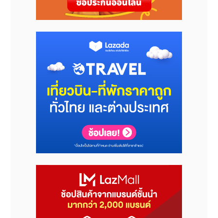
ที่มา : จิม ทอมป์สัน / วิวาลดี้ อินทิเกรเต็ด พับลิค รีเลชั่นส์
โพสต์ : พีอาร์ นิวส์ ไทยแลนด์
เผยแพร่ : พีอาร์ นิวส์ ไทยแลนด์