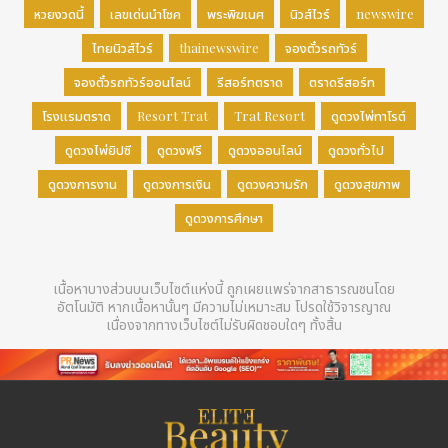
หวยงวดนี้
เลขเด่นนำโชค
พระพิฆเนศ
นิวส์ไวร์
newswire
ไทยนิวส์ไวร์
thainewswire
จองตั๋วรถทัวร์
จองตั๋วรถทัวร์ออนไลน์
รีสอร์ทตราด
ตราดรีสอร์ท
โรงแรมตราด
Resort Trat
Trat Resort
ดูดวงไพ่ทาโรต์
ดูดวงไพ่ยิปซี
ดูดวงฟรี
ดูดวงออนไลน์
ดูดวงทั่วไป
ดูดวงการงาน
ดูดวงการเงิน
ดูดวงความรัก
ดูดวงสุขภาพ
ดูดวงการศึกษา
เนื้อหาบางส่วนบนเว็บไซต์แห่งนี้ ถูกเผยแพร่จากสาธารณชนโดย
อัตโนมัติ หากเนื้อหานั้นๆ มีความไม่เหมาะสม โปรดใช้วิจารญาณ
เนื่องจากทางเว็บไซต์ไม่รับผิดชอบใดๆ ทั้งสิ้น