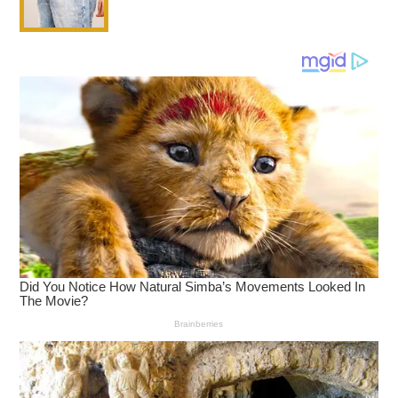
และภาวะ Barrett’s Esophagus เพิ่มโอกาสที่
เซลล์เยื่อบุหลอดอาหารจะกลายเป็นเซลล์มะเร็ง โดย
เฉพาะในผู้ที่มีอาการกรดไหลย้อนรุนแรงหรือเป็นมา
นาน
การป้องกันและการจัดการเบื้องต้น
การปรับเปลี่ยนพฤติกรรมการกิน : กินอาหารให้เป็น
เวลา และแบ่งเป็นมื้อเล็ก ๆ หลายมื้อ พร้อมหลีก
เลี่ยงอาหารที่กระตุ้นอาการ และไม่ล้มตัวนอนทันที
หลังกินอาหาร ควรรออย่างน้อย 2 - 3 ชั่วโมง
การจัดการความเครียด : หาสิ่งที่ทำแล้วรู้สึกผ่อน
คลายจากการทำงานหรือการเรียน เช่น ออกกำลัง
กาย ทำงานอดิเรกที่ชอบ หรือนอนหลับ พักผ่อนให้
เพียงพอ
การดูแลสุขภาพทั่วไป : ควบคุมน้ำหนักให้อยู่ในเกณฑ์
ปกติ และตรวจสุขภาพอย่างสม่ำเสมอ
การเลือกรับประทาน
ยาลดกรดและบรรเทากรดไหล
ย้อนจากประเทศอังกฤษ
ที่มาพร้อม 2 กลไกการออก