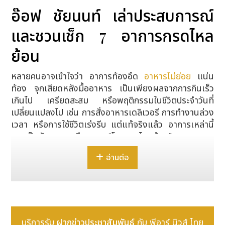
อ๊อฟ ชัยนนท์ เล่าประสบการณ์
และชวนเช็ก 7 อาการกรดไหล
ย้อน
หลายคนอาจเข้าใจว่า อาการท้องอืด
อาหารไม่ย่อย
แน่น
ท้อง จุกเสียดหลังมื้ออาหาร เป็นเพียงผลจากการกินเร็ว
เกินไป เครียดสะสม หรือพฤติกรรมในชีวิตประจำวันที่
เปลี่ยนแปลงไป เช่น การสั่งอาหารเดลิเวอรี การทำงานล่วง
เวลา หรือการใช้ชีวิตเร่งรีบ แต่แท้จริงแล้ว อาการเหล่านี้
อาจเป็นสัญญาณเตือนของ “โรคกรดไหลย้อน”
ทำความเข้าใจโรคกรดไหลย้อน
อ่านต่อ
โรคกรดไหลย้อน (Gastroesophageal Reflux
Disease: GERD) คือ ภาวะที่น้ำย่อยหรือกรดในกระเพาะ
อาหารไหลย้อนกลับขึ้นสู่หลอดอาหาร ก่อให้เกิดอาการ
ระคายเคือง เช่น แสบร้อนกลางอก เรอเปรี้ยว หรืออาการ
อื่น ๆ ที่รบกวนการใช้ชีวิตประจำวัน และหากปล่อยไว้ ไม่ได้
บริการรับ
ฝากข่าวประชาสัมพันธ์
กับ พีอาร์ นิวส์ ไทย