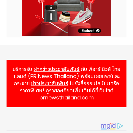
บริการรับ
ฝากข่าวประชาสัมพันธ์
กับ พีอาร์ นิวส์ ไทย
แลนด์ (PR News Thailand) พร้อมเผยแพร่และ
กระจาย
ข่าวประชาสัมพันธ์
ไปยังสื่อออนไลน์ในเครือ
ราคาพิเศษ! ดูรายละเอียดเพิ่มเติมได้ที่เว็บไซต์
prnewsthailand.com