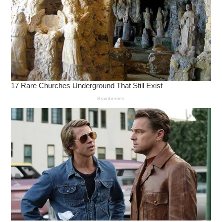
ฤทธิ์ ทั้งปรับสภาพกรดในกระเพาะอาหารให้เป็นกลาง
และสร้างชั้นแพเจล ป้องกันกรดไหลย้อนขึ้นสู่
หลอดอาหาร ออกฤทธิ์ยาวนาน 4 ชั่วโมง
แหล่งอ้างอิง :
กลไกการออกฤทธิ์ของยาลดกรด
ประสิทธิภาพของยาลดกรด
สนับสนุนโดยกาวิสคอน
เมื่อมีอาการกรดไหลย้อน ต้อง ‘
กาวิสคอน
ดับเบิ้ล แอคชั่น
มิ้นต์’ ยาบรรเทาอาการแสบร้อนกลางอก อาหารไม่ย่อยจาก
กรดไหลย้อน และลดกรดในกระเพาะอาหาร ด้วย 7
คุณสมบัติรักษาหลากหลายอาการจากกรดไหลย้อน
อาหารไม่ย่อย
แสบร้อนกลางอก
กรดเกิน
เรอเปรี้ยว
เด็กอายุต่ำกว่า 12 ปี ใช้ตามแพทย์สั่งเท่านั้น