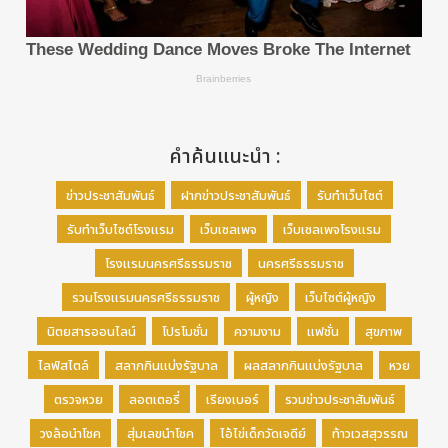
คำค้นแนะนำ :
ข่าวประชาสัมพันธ์
ฝากข่าวประชาสัมพันธ์
รับทำเว็บไซต์
รับทำเว็บไซต์โรงแรม
เว็บเซลเพจ
เว็บเซลเพจโรงแรม
โรงแรมนครศรีธรรมราช
นครศรีธรรมราช
รวมโรงแรมนครศรีธรรมราช
ผู้หญิง
เว็บไซต์ผู้หญิง
นิตยสารออนไลน์
โปรโมชั่น
ความงาม
แฟชั่น
สุขภาพ
ไลฟ์สไตล์
สลากกินแบ่งรัฐบาล
ผลสลากกินแบ่งรัฐบาล
หวย
ตรวจหวย
ลอตเตอรี่
เรียงเบอร์
รวมข่าวประชาสัมพันธ์
วงล้อนำโชค
สุ่มเลขนำโชค
ไอ้ไข่เด็กวัดเจดีย์
ท้าวเวสสุวรรณ