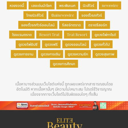
หวยงวดนี้
เลขเด่นนำโชค
พระพิฆเนศ
นิวส์ไวร์
newswire
ไทยนิวส์ไวร์
thainewswire
จองตั๋วรถทัวร์
จองตั๋วรถทัวร์ออนไลน์
รีสอร์ทตราด
ตราดรีสอร์ท
โรงแรมตราด
Resort Trat
Trat Resort
ดูดวงไพ่ทาโรต์
ดูดวงไพ่ยิปซี
ดูดวงฟรี
ดูดวงออนไลน์
ดูดวงทั่วไป
ดูดวงการงาน
ดูดวงการเงิน
ดูดวงความรัก
ดูดวงสุขภาพ
ดูดวงการศึกษา
เนื้อหาบางส่วนบนเว็บไซต์แห่งนี้ ถูกเผยแพร่จากสาธารณชนโดย
อัตโนมัติ หากเนื้อหานั้นๆ มีความไม่เหมาะสม โปรดใช้วิจารญาณ
เนื่องจากทางเว็บไซต์ไม่รับผิดชอบใดๆ ทั้งสิ้น