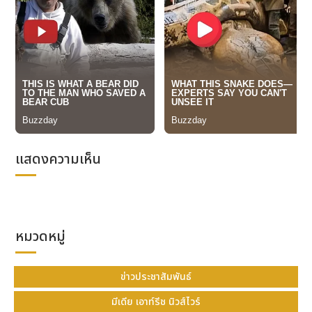
ประสบการณ์ เพื่อเป็นแนวทางให้กับผู้ที่มีอาการคล้ายกัน
ได้เข้าใจถึงความสำคัญของการดูแลสุขภาพก่อนที่โรคจะ
ลุกลามหรือส่งผลกระทบในระยะยาว
7 สัญญาณอาการโรคกรดไหลย้อน รู้ก่อนจัดการได้
นอกเหนือจากอาการเรอเปรี้ยวหรือแสบร้อนกลางอกหลัง
รับประทานอาหาร แนะนำให้ทุกคนลองสังเกตตัวเอง เพราะ
หากพบว่า มีอาการดังต่อไปนี้อย่างใดอย่างหนึ่ง หรือหลาย
ข้อร่วมกัน อาจเป็นสัญญาณว่า คุณกำลังมีภาวะกรดไหล
แสดงความเห็น
ย้อน และควรเริ่มดูแลสุขภาพหรือพบแพทย์ เพื่อวินิจฉัย
และรับคำแนะนำที่ถูกต้อง
หมวดหมู่
ข่าวประชาสัมพันธ์
มีเดีย เอาท์รีช นิวส์ไวร์