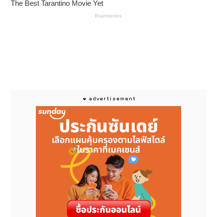
ใช้ได้ในหญิงตั้งครรภ์หรือให้นมบุตร ภายใต้คำแนะนำ
ของแพทย์และเภสัชกร
ใช้ได้ในผู้สูงอายุ
ด้วย 2 กลไกการออกฤทธิ์ ไม่เพียงลดกรด ปรับสภาพกรด
ในกระเพาะอาหารให้เป็นกลาง แต่ยังสร้างแพเจล ป้องกัน
กรดไหลย้อนขึ้นสู่หลอดอาหาร ออกฤทธิ์นาน 4 ชั่วโมง