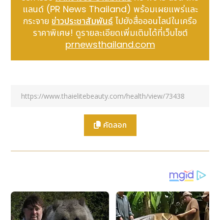
รับการดูแลอย่างถูกต้อง อาจนำไปสู่ภาวะแทรกซ้อนที่
แลนด์ (PR News Thailand) พร้อมเผยแพร่และ
รุนแรงได้
กระจาย
ข่าวประชาสัมพันธ์
ไปยังสื่อออนไลน์ในเครือ
ราคาพิเศษ! ดูรายละเอียดเพิ่มเติมได้ที่เว็บไซต์
โดยกรดไหลย้อนเกิดจากความผิดปกติของกล้ามเนื้อหูรูด
prnewsthailand.com
หลอดอาหารส่วนล่าง (Lower Esophageal
Sphincter: LES) ที่ทำหน้าที่เปิด เพื่อให้อาหารผ่านลง
กระเพาะอาหาร และปิด เพื่อป้องกันไม่ให้กรดไหลย้อนขึ้นมา
หากกล้ามเนื้อหูรูดนี้ คลายตัวหรือปิดไม่สนิท จะทำให้กรด
ในกระเพาะอาหารไหลย้อนขึ้นมายังหลอดอาหารได้ง่าย
นอกจากนี้ อาจเกิดจากการบีบตัวของหลอดอาหารหรือ
กระเพาะอาหารผิดปกติ หรือมีโรคประจำตัวบางอย่าง
คัดลอก
นอกจากสาเหตุข้างต้น โรคกรดไหลย้อน สามารถเกิดได้
จากพฤติกรรมเสี่ยงในชีวิตประจำวัน โดยในปัจจุบัน คนไทย
จำนวนมากกำลังประสบกับปัญหาโรคกรดไหลย้อน โดย
เฉพาะคนวัยทำงานที่มีวิถีชีวิตเร่งรีบ ซึ่งหลายคนอาจไม่รู้ตัว
จึงไม่ปรับเปลี่ยนพฤติกรรม ส่งผลให้อาการกรดไหลย้อน
เกิดขึ้นซ้ำ ๆ และส่งผลกระทบต่อคุณภาพชีวิตในหลาย ๆ
ด้าน คุณอ๊อฟ ชัยนนท์ หาญคีรีรัตน์ ผู้ประกาศข่าวรุ่นใหม่
ซึ่งเป็นหนึ่งในผู้ที่ประสบกับโรคกรดไหลย้อนได้ออกมาแชร์