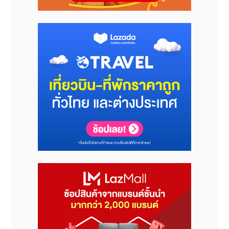
ที่มา : บริษัท เรกคิทท์ เบนคีเซอร์ (ประเทศไทย)
โพสต์ : พีอาร์ นิวส์ ไทยแลนด์
เผยแพร่ : พีอาร์ นิวส์ ไทยแลนด์