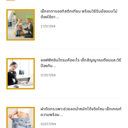
ย้อน อาจสร้างความรู้สึกไม่สบายตัว ทำให้รบกวนการ
ดำเนินชีวิตประจำวัน เช่น การนอนหลับ การรับ
เช็กอาการออทิสติกเทียม พร้อมวิธีรับมือแบบไม่
ประทานอาหาร
ต้องใช้ยา ...
ลดประสิทธิภาพการทำงาน : อาการที่เกิดซ้ำ ๆ อาจ
27/07/69
ทำให้ประสิทธิภาพการทำงานลดลง จำเป็นจะต้อง
หยุดงานหรือขาดงานบ่อย ๆ
ปัญหาทางสังคม : เมื่อเกิดอาการกรดไหลย้อน อาจ
ทำให้อยากหลีกเลี่ยงการเข้าสังคมหรือการทำ
กิจกรรมร่วมกับผู้อื่น
ออฟฟิศซินโดรมคืออะไร เช็กสัญญาณเตือนและวิธี
ป้องกัน ...
ผลกระทบระยะยาว
07/07/69
การอักเสบเรื้อรังของหลอดอาหาร (Esophagitis)
: กรดที่ไหลย้อนขึ้นมาสัมผัสเยื่อบุหลอดอาหารซ้ำ ๆ
จนทำให้เกิดการอักเสบเรื้อรัง อาจมีแผลหรือเลือด
ออก ส่งผลให้กลืนอาหารลำบากหรือกลืนแล้วเจ็บ
Barrett’s Esophagus : ภาวะที่เยื่อบุหลอดอาหาร
ผ่าตัดกระเพาะช่วยลดน้ำหนักได้จริงไหม เช็กเกณฑ์
เปลี่ยนแปลงไป ซึ่งเพิ่มความเสี่ยงต่อการเกิดมะเร็ง
ความพร้อม ...
หลอดอาหารในอนาคต
02/07/69
ความเสี่ยงเป็นมะเร็งหลอดอาหาร : การอักเสบเรื้อรัง