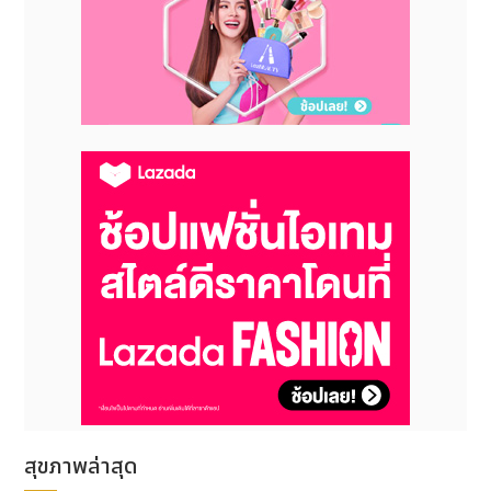
กิน เช่น กินอาหารไม่ตรงเวลา กินมากหรือเร็วเกินไป
กินแล้วนอนทันที การกินอาหารบางชนิด เช่น อาหาร
มัน อาหารทอด อาหารรสจัด น้ำอัดลม เครื่องดื่มที่มี
คาเฟอีน รวมไปถึงความเครียด การดื่มสุรา และสูบ
บุหรี่
ปัจจัยทางกายภาพ
น้ำหนักตัวมากเกินไปหรือเป็นโรค
อ้วน อยู่ในระหว่างตั้งครรภ์
ปัจจัยจากโรคและยา
ผลกระทบและภาวะแทรกซ้อน
แม้โรคกรดไหลย้อนจะดูเหมือนเป็นปัญหาสุขภาพที่ไม่
รุนแรงในช่วงแรกจนทำให้หลายคนละเลย คิดว่า ไม่
อันตราย แต่อาการที่ไม่ได้รับการดูแลอย่างเหมาะสม อาจ
ลุกลามจนส่งผลกระทบต่อการใช้ชีวิตประจำวัน และนำไปสู่
ภาวะแทรกซ้อนที่รุนแรงในอนาคตได้
ผลกระทบระยะสั้น
สุขภาพล่าสุด
คุณภาพชีวิตแย่ลง : เมื่อมีอาการผิดปกติจากกรดไหล