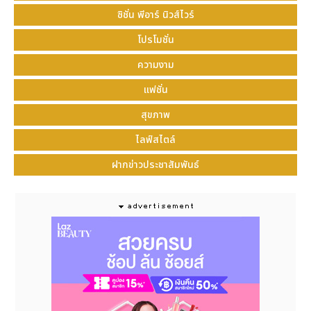
ซิชั่น พีอาร์ นิวส์ไวร์
โปรโมชั่น
ความงาม
ท้องอืด อาหารไม่ย่อยจากกรดเกิน
แฟชั่น
ไม่สบายท้อง แน่นท้อง จุกเสียด
สุขภาพ
ปวดท้องช่วงบน จุกแน่นลิ้นปี่
เรอเปรี้ยว
ไลฟ์สไตล์
คลื่นไส้ รู้สึกเหมือนมีน้ำย่อยไหลขึ้นมา
ฝากข่าวประชาสัมพันธ์
แสบร้อนกลางอก
แสบคอ จุกแน่นในลำคอ กลืนลำบาก
ปัจจัยและพฤติกรรมเสี่ยงที่อาจทำให้เกิดโรคกรดไหลย้อน
สิ่งกระตุ้นที่ก่อให้เกิดโรคกรดไหลย้อนหรืออาการรุนแรงขึ้น
มักมาจากพฤติกรรมในชีวิตประจำวันที่หลายคนอาจมอง
ข้าม
ปัจจัยจากการดำเนินชีวิต
ไม่ว่าจะเป็นพฤติกรรมการ