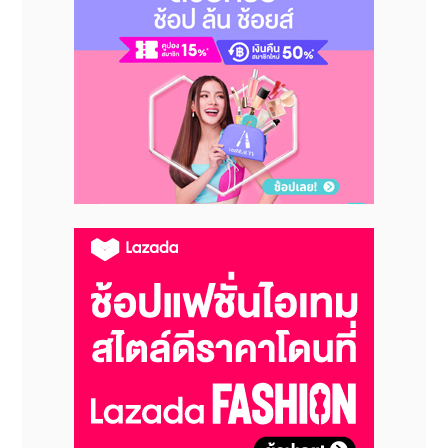
อายุ ที่ต้องการเสริมสร้างภูมิคุ้มกัน บำรุงสายตาที่อ่อนล้า
และดูแลผิวพรรณให้สดใส
"ไบโอ โปร ซี" (Bio Pro C) มีจำหน่ายในรูปแบบเม็ด ทาน
ง่าย และมีให้เลือก 2 ขนาด เพื่อตอบรับทุกความต้องการ:
* แบบขวดคุ้มค่า: บรรจุ 30 เม็ด เหมาะสำหรับการรับ
ประทานต่อเนื่องครบทั้งเดือน ราคาเพียง 189 บาท
* แบบซองพกพาสะดวก: บรรจุ 7 เม็ด ซองซิบ เหมาะ
สำหรับพกพาง่าย สะดวก ราคาเพียง 49 บาท
สามารถหาซื้อ "ไบโอ โปร ซี" (
Bio Pro C) ได้แล้ววันนี้
มี
วางจำหน่ายที่ร้านเซเว่น อีเลฟเว่น ทุกสาขาทั่วประเทศ
,
ร้าน
ยา เอ็กซ์ต้า พลัส
, และทางออนไลน์ที่
ALL ONLINE บน
7App
สามารถดูข้อมูลเพิ่มเติมได้ที่เว็บไซต์
www.bshine.co.th, FB : B Shine, และ Line :
@Bshine
“บีไชน์”
ใส่ใจคัดสรรวัตถุดิบคุณภาพดี เกรดพรีเมียม
ปลอดภัย พร้อมกระบวนการผลิตมาตรฐานสูง ทุก