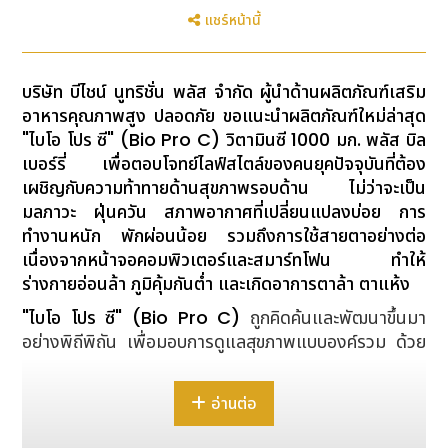
แชร์หน้านี้
บริษัท บีไชน์ นูทริชั่น พลัส จำกัด ผู้นำด้านผลิตภัณฑ์เสริม
อาหารคุณภาพสูง ปลอดภัย ขอแนะนำผลิตภัณฑ์ใหม่ล่าสุด
"ไบโอ โปร ซี" (
Bio Pro C) วิตามินซี 1000 มก. พลัส บิล
เบอร์รี่ เพื่อตอบโจทย์ไลฟ์สไตล์ของคนยุคปัจจุบันที่ต้อง
เผชิญกับความท้าทายด้านสุขภาพรอบด้าน ไม่ว่าจะเป็น
มลภาวะ ฝุ่นควัน สภาพอากาศที่เปลี่ยนแปลงบ่อย การ
ทำงานหนัก พักผ่อนน้อย รวมถึงการใช้สายตาอย่างต่อ
เนื่องจากหน้าจอคอมพิวเตอร์และสมาร์ทโฟน ทำให้
ร่างกายอ่อนล้า ภูมิคุ้มกันต่ำ และเกิดอาการตาล้า ตาแห้ง
"ไบโอ โปร ซี" (Bio Pro C)
ถูกคิดค้นและพัฒนาขึ้นมา
อย่างพิถีพิถัน เพื่อมอบการดูแลสุขภาพแบบองค์รวม ด้วย
การรวมเอาคุณประโยชน์จาก 7 ส่วนประกอบ ไว้ในเม็ดเดียว
ซึ่งเป็นสูตรเฉพาะที่โดดเด่นด้วยวิตามินซีในรูปแบบวิตามินซี
อ่านต่อ
แคลเซียม แอสคอร์เบต (Calcium Ascorbate) ที่ไม่
ระคายเคืองกระเพาะอาหาร เหมาะสำหรับผู้ที่มีปัญหาเกี่ยว