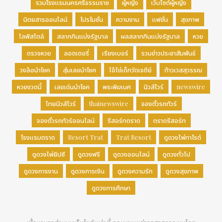
รวมโรงแรมนครศรีธรรมราช
ผู้หญิง
เว็บไซต์ผู้หญิง
นิตยสารออนไลน์
โปรโมชั่น
ความงาม
แฟชั่น
สุขภาพ
ไลฟ์สไตล์
สลากกินแบ่งรัฐบาล
ผลสลากกินแบ่งรัฐบาล
หวย
ตรวจหวย
ลอตเตอรี่
เรียงเบอร์
รวมข่าวประชาสัมพันธ์
วงล้อนำโชค
สุ่มเลขนำโชค
ไอ้ไข่เด็กวัดเจดีย์
ท้าวเวสสุวรรณ
หวยงวดนี้
เลขเด่นนำโชค
พระพิฆเนศ
นิวส์ไวร์
newswire
ไทยนิวส์ไวร์
thainewswire
จองตั๋วรถทัวร์
จองตั๋วรถทัวร์ออนไลน์
รีสอร์ทตราด
ตราดรีสอร์ท
โรงแรมตราด
Resort Trat
Trat Resort
ดูดวงไพ่ทาโรต์
ดูดวงไพ่ยิปซี
ดูดวงฟรี
ดูดวงออนไลน์
ดูดวงทั่วไป
ดูดวงการงาน
ดูดวงการเงิน
ดูดวงความรัก
ดูดวงสุขภาพ
ดูดวงการศึกษา