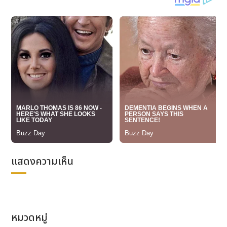
* สารสกัดจากผลคามู คามู (Camu Camu Fruit
Extract)
: ได้รับการยอมรับว่าเป็นแหล่งวิตามินซี
ธรรมชาติที่สูงมาก โดยให้วิตามินซีสูงกว่าเลมอนถึง 103
เท่า! ช่วยเสริมภูมิคุ้มกันอย่างมีประสิทธิภาพ ลดความ
รุนแรงของโรคหวัด มีฤทธิ์ต้านอนุมูลอิสระและต้านการ
อักเสบ ลดความเสี่ยงโรคหัวใจและหลอดเลือด และยังอุดม
ไปด้วยโพแทสเซียม แคโรทีนอยด์ ซึ่งช่วยเพิ่มการดูดซึม
วิตามินซี
* สารสกัดจากผลบิลเบอร์รี่ (Bilberry Extract)
: สาร
สกัดสำคัญที่เน้นการดูแลดวงตาเป็นพิเศษ อุดมไปด้วยสาร
แอนโทไซยานิน ซึ่งเป็นสารต้านอนุมูลอิสระประสิทธิภาพสูง
ในจอประสาทตา ช่วยถนอมดวงตา เพิ่มประสิทธิภาพการ
มองเห็นให้ดีขึ้น โดยเฉพาะในที่แสงน้อย ลดอาการเมื่อยล้า
แสดงความเห็น
ของดวงตาจากการจ้องหน้าจอเป็นเวลานานๆ รวมถึงช่วย
เพิ่มความชุ่มชื้น ลดอาการตาแห้ง
* สารสกัดจากส้มสีแดง (Blood Orange Extract)
:
อุดมไปด้วยเอสเพอริดินและสารต้านอนุมูลอิสระ ช่วยยับยั้ง
หมวดหมู่
ไวรัส ปกป้องผิวจากรังสียูวีในแสงแดด ลดการอักเสบของ