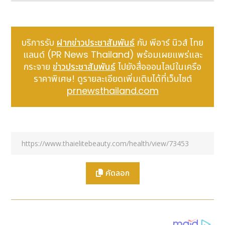
กับระบบทางเดินอาหาร หรือผู้ที่ต้องการเสริมวิตามินซีเป็น
ประจำทุกวัน และมีวิตามินซีสูงจากแหล่งผลไม้ธรรมชาติ
เจาะลึก
7 ส่วนประกอบ คุณประโยชน์ใน "ไบโอ โปร ซี"
บริการรับ
ฝากข่าวประชาสัมพันธ์
กับ พีอาร์ นิวส์ ไทย
(Bio Pro C)
แลนด์ (PR News Thailand) พร้อมเผยแพร่และ
*
วิตามินซี แคลเซียม แอสคอร์เบต (
Vitamin C
กระจาย
ข่าวประชาสัมพันธ์
ไปยังสื่อออนไลน์ในเครือ
Calcium Ascorbate
)
:
วิตามินซีที่มีคุณสมบัติ
ราคาพิเศษ! ดูรายละเอียดเพิ่มเติมได้ที่เว็บไซต์
บัฟเฟอร์ ทำให้วิตามินซีอยู่ในร่างกายได้นานขึ้น ช่วยให้
prnewsthailand.com
ร่างกายดูดซึมได้ดีเยี่ยม โดยไม่ก่อให้เกิดการระคายเคืองต่อ
กระเพาะอาหาร เสริมสร้างภูมิคุ้มกันให้แข็งแรง ลดความ
รุนแรงและระยะเวลาการเจ็บป่วยจากหวัด รวมถึงช่วยใน
การสร้างคอลลาเจนเพื่อสุขภาพผิวที่ดี
* สารสกัดจากผลโรสฮิปส์ (Rose Hips Fruit
Extract)
: อุดมไปด้วยวิตามินซีธรรมชาติและสารต้าน
คัดลอก
อนุมูลอิสระ ช่วยเพิ่มประสิทธิภาพการทำงานของภูมิคุ้มกัน
ป้องกันไข้หวัดและอาการภูมิแพ้ อีกทั้งยังมีส่วนช่วยกระตุ้น
การสร้างเนื้อเยื่อใหม่ในผิว ชะลอความเสื่อมของเซลล์ และ
รักษาโรคเลือดออกตามไรฟัน