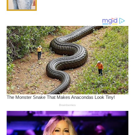
กรดที่ไหลย้อนขึ้นมาสัมผัสเยื่อบุหลอดอาหารซ้ำ ๆ ก่อ
ให้เกิดการอักเสบเรื้อรัง อาจมีแผลหรือเลือดออก ส่ง
ผลให้กลืนอาหารลำบากหรือเจ็บขณะกลืน
Barrett’s Esophagus: ภาวะที่เยื่อบุหลอดอาหาร
เปลี่ยนแปลงไป ซึ่งเพิ่มความเสี่ยงต่อการเกิดมะเร็ง
หลอดอาหารในอนาคต
ความเสี่ยงต่อมะเร็งหลอดอาหาร: การอักเสบเรื้อรัง
และภาวะ Barrett’s Esophagus เพิ่มโอกาสที่
เซลล์เยื่อบุหลอดอาหารจะกลายเป็นเซลล์มะเร็ง โดย
เฉพาะในผู้ที่มีอาการกรดไหลย้อนรุนแรงหรือเป็นมา
นาน
การป้องกันและการจัดการเบื้องต้น
การปรับเปลี่ยนพฤติกรรมการทานอาหาร : ทาน
อาหารให้ตรงเวลา และแบ่งเป็นมื้อเล็ก ๆ หลายมื้อ
พร้อมหลีกเลี่ยงอาหารที่กระตุ้นอาการ และไม่นอน
ทันทีหลังทานอาหาร ควรรออย่างน้อย 2 - 3 ชั่วโมง
การจัดการความเครียด : หากิจกรรมผ่อนคลายจาก