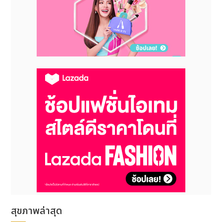
ปัจจัยที่กระตุ้นให้เกิดโรคกรดไหลย้อนหรืออาการกรดไหล
ย้อนรุนแรงขึ้น มักมาจากพฤติกรรมในชีวิตประจำวันที่
หลายคนอาจมองข้าม
ปัจจัยจากการดำเนินชีวิต
ไม่ว่าจะเป็นพฤติกรรมการ
กิน เช่น กินอาหารไม่ตรงเวลา กินมากเกินไป กินแล้ว
นอนทันที การกินอาหารบางชนิด เช่น อาหารมัน
อาหารทอด อาหารรสจัด น้ำอัดลม เครื่องดื่มที่มี
คาเฟอีน รวมไปถึงความเครียดสะสม การดื่มสุรา และ
การสูบบุหรี่
ปัจจัยทางกายภาพ
น้ำหนักตัวมากเกินไปหรือเป็นโรค
อ้วน อยู่ในระหว่างตั้งครรภ์
ปัจจัยจากโรคและยา
ผลกระทบและภาวะแทรกซ้อน
แม้โรคกรดไหลย้อนจะดูเหมือนเป็นปัญหาสุขภาพที่ไม่
รุนแรงในระยะแรกจนทำให้หลายคนมองข้ามความอันตราย
สุขภาพล่าสุด
ไป แต่หากไม่ได้รับการดูแลอย่างเหมาะสม อาจลุกลามจน