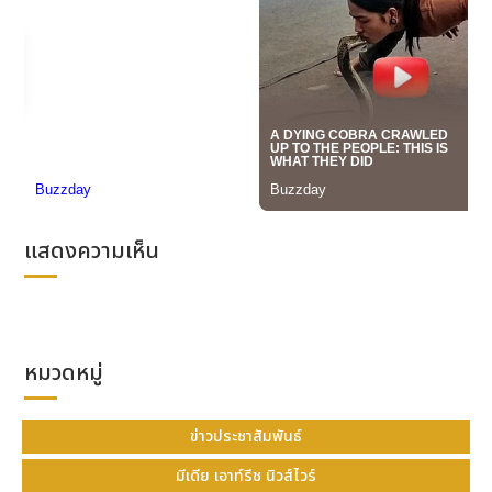
ใหม่ หนึ่งในผู้ที่มีประสบการณ์ตรงกับโรคกรดไหลย้อนได้
ออกมาแบ่งปันประสบการณ์ เพื่อเป็นแนวทางให้กับใครที่มี
อาการคล้ายกัน ได้ตระหนักถึงความสำคัญของการดูแล
สุขภาพก่อนที่โรคจะลุกลามหรือรุนแรงขึ้นจนส่งผลกระทบ
ในระยะยาว
7 สัญญาณอาการโรคกรดไหลย้อน รู้ก่อน
จัดการได้
นอกเหนือจากอาการเรอเปรี้ยวหรือแสบร้อนกลางอกหลัง
แสดงความเห็น
มื้ออาหาร แนะนำให้ทุกคนลองสังเกตตัวเอง เพราะหากพบ
ว่า มีอาการเหล่านี้อย่างใดอย่างหนึ่ง หรือหลายข้อร่วมกัน
อาจเป็นสัญญาณบ่งบอกว่า คุณกำลังประสบกับภาวะกรด
ไหลย้อน และควรเริ่มต้นดูแลสุขภาพหรือพบแพทย์ เพื่อ
หมวดหมู่
วินิจฉัยและรับคำแนะนำที่ถูกต้อง
ข่าวประชาสัมพันธ์
มีเดีย เอาท์รีช นิวส์ไวร์