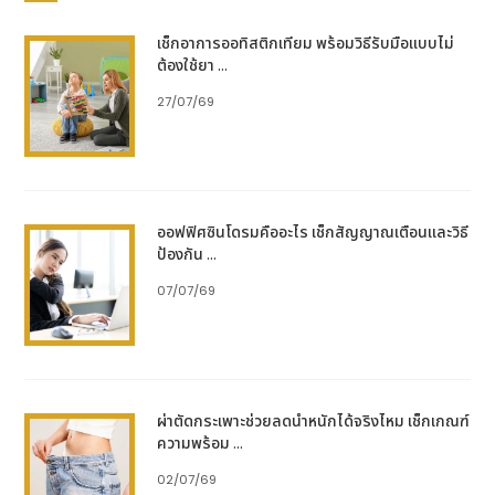
ส่งผลกระทบต่อการใช้ชีวิตประจำวัน และนำไปสู่ภาวะ
เช็กอาการออทิสติกเทียม พร้อมวิธีรับมือแบบไม่
แทรกซ้อนที่รุนแรงได้
ต้องใช้ยา ...
ผลกระทบระยะสั้น
27/07/69
คุณภาพชีวิตลดลง: เมื่อมีอาการผิดปกติจากกรดไหล
ย้อน อาจทำให้รู้สึกไม่สบายตัวจนรบกวนกิจวัตร
ประจำวัน เช่น การนอนหลับ การรับประทานอาหาร
การทำงานไม่มีประสิทธิภาพ: อาการที่เกิดขึ้นเป็น
ออฟฟิศซินโดรมคืออะไร เช็กสัญญาณเตือนและวิธี
ป้องกัน ...
ประจำ อาจทำให้ประสิทธิภาพการทำงานลดลง
จำเป็นจะต้องหยุดงานหรือขาดงานบ่อยครั้ง
07/07/69
ปัญหาทางสังคม: เมื่อมีอาการไม่สบาย อาจทำให้
อยากหลีกเลี่ยงการเข้าสังคมหรือการทำกิจกรรมร่วม
กับผู้อื่น
ผลกระทบระยะยาว
ผ่าตัดกระเพาะช่วยลดน้ำหนักได้จริงไหม เช็กเกณฑ์
ความพร้อม ...
การอักเสบเรื้อรังของหลอดอาหาร (Esophagitis):
02/07/69