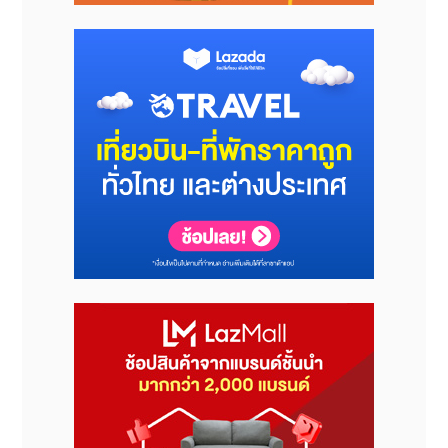
ที่มา : บริษัท เรกคิทท์ เบนคีเซอร์ (ประเทศไทย)
โพสต์ : พีอาร์ นิวส์ ไทยแลนด์
เผยแพร่ : พีอาร์ นิวส์ ไทยแลนด์