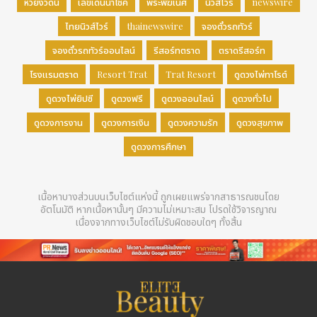
หวยงวดนี้
เลขเด่นนำโชค
พระพิฆเนศ
นิวส์ไวร์
newswire
ไทยนิวส์ไวร์
thainewswire
จองตั๋วรถทัวร์
จองตั๋วรถทัวร์ออนไลน์
รีสอร์ทตราด
ตราดรีสอร์ท
โรงแรมตราด
Resort Trat
Trat Resort
ดูดวงไพ่ทาโรต์
ดูดวงไพ่ยิปซี
ดูดวงฟรี
ดูดวงออนไลน์
ดูดวงทั่วไป
ดูดวงการงาน
ดูดวงการเงิน
ดูดวงความรัก
ดูดวงสุขภาพ
ดูดวงการศึกษา
เนื้อหาบางส่วนบนเว็บไซต์แห่งนี้ ถูกเผยแพร่จากสาธารณชนโดย
อัตโนมัติ หากเนื้อหานั้นๆ มีความไม่เหมาะสม โปรดใช้วิจารญาณ
เนื่องจากทางเว็บไซต์ไม่รับผิดชอบใดๆ ทั้งสิ้น