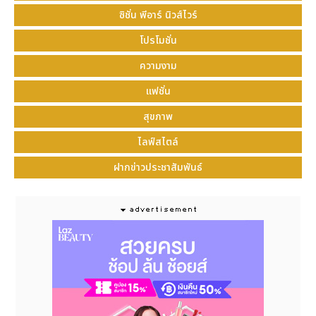
ซิชั่น พีอาร์ นิวส์ไวร์
โปรโมชั่น
ความงาม
แฟชั่น
สุขภาพ
ไลฟ์สไตล์
ท้องอืด อาหารไม่ย่อยจากกรดเกิน
ฝากข่าวประชาสัมพันธ์
ไม่สบายท้อง แน่นท้อง จุกเสียด
ปวดท้องช่วงบน จุกแน่นลิ้นปี่
เรอเปรี้ยว
คลื่นไส้ รู้สึกเหมือนมีน้ำย่อยไหลขึ้นมา
แสบร้อนกลางอก
แสบคอ จุกแน่นในลำคอ กลืนลำบาก
ปัจจัยและพฤติกรรมเสี่ยงที่อาจทำให้เกิดโรค
กรดไหลย้อน