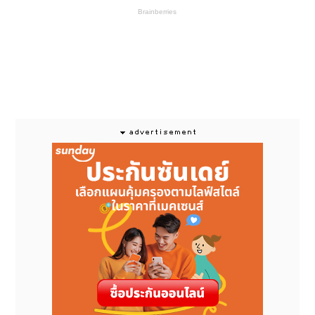
เนื่องจากกรดไหลย้อน และลดกรดในกระเพาะอาหาร ด้วย
7 คุณสมบัติรักษาหลากหลายอาการจากกรดไหลย้อน
อาหารไม่ย่อย
แสบร้อนกลางอก
กรดเกิน
เรอเปรี้ยว
เด็กอายุต่ำกว่า 12 ปี ใช้ตามแพทย์สั่งเท่านั้น
ใช้ได้ในหญิงตั้งครรภ์หรือให้นมบุตร ภายใต้คำแนะนำ
ของแพทย์และเภสัชกร
ใช้ได้ในผู้สูงอายุ
ด้วย 2 กลไกการออกฤทธิ์ ไม่เพียงลดกรดปรับสภาพกรดใน
กระเพาะอาหารให้เป็นกลาง แต่ยังสร้างแพเจล ป้องกัน
กรดไหลย้อนขึ้นสู่หลอดอาหาร ออกฤทธิ์นาน 4 ชั่วโมง