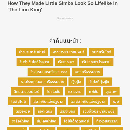
คำค้นแนะนำ :
ข่าวประชาสัมพันธ์
ฝากข่าวประชาสัมพันธ์
รับทำเว็บไซต์
รับทำเว็บไซต์โรงแรม
เว็บเซลเพจ
เว็บเซลเพจโรงแรม
โรงแรมนครศรีธรรมราช
นครศรีธรรมราช
รวมโรงแรมนครศรีธรรมราช
ผู้หญิง
เว็บไซต์ผู้หญิง
นิตยสารออนไลน์
โปรโมชั่น
ความงาม
แฟชั่น
สุขภาพ
ไลฟ์สไตล์
สลากกินแบ่งรัฐบาล
ผลสลากกินแบ่งรัฐบาล
หวย
ตรวจหวย
ลอตเตอรี่
เรียงเบอร์
รวมข่าวประชาสัมพันธ์
วงล้อนำโชค
สุ่มเลขนำโชค
ไอ้ไข่เด็กวัดเจดีย์
ท้าวเวสสุวรรณ