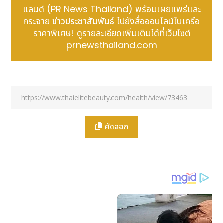
อื่น ๆ ที่รบกวนคุณภาพชีวิต และหากปล่อยไว้อาจนำไปสู่
แลนด์ (PR News Thailand) พร้อมเผยแพร่และ
ภาวะแทรกซ้อนที่รุนแรงได้
กระจาย
ข่าวประชาสัมพันธ์
ไปยังสื่อออนไลน์ในเครือ
โดยกรดไหลย้อนเกิดจากความผิดปกติของกล้ามเนื้อหูรูด
ราคาพิเศษ! ดูรายละเอียดเพิ่มเติมได้ที่เว็บไซต์
หลอดอาหารส่วนล่าง (Lower Esophageal
prnewsthailand.com
Sphincter: LES) ที่ทำหน้าที่เปิด เพื่อให้อาหารผ่านลง
กระเพาะอาหาร และปิด เพื่อป้องกันไม่ให้กรดไหลย้อนขึ้นมา
หากกล้ามเนื้อส่วนนี้ หย่อนสมรรถภาพหรือปิดไม่สนิท จะ
ทำให้กรดหรือน้ำย่อยในกระเพาะอาหารไหลย้อนขึ้นมายัง
หลอดอาหารได้ง่าย นอกจากนี้ อาจเกิดจากการบีบตัวของ
หลอดอาหารหรือกระเพาะอาหารผิดปกติ หรือมีโรคประจำ
ตัวบางอย่าง
คัดลอก
นอกจากสาเหตุข้างต้น โรคกรดไหลย้อน สามารถเกิดได้
จากพฤติกรรมเสี่ยงในชีวิตประจำวัน โดยในปัจจุบัน คนไทย
จำนวนมากเผชิญกับปัญหาโรคกรดไหลย้อน โดยเฉพาะใน
กลุ่มวัยทำงานที่มีวิถีชีวิตเร่งรีบ ซึ่งหลายคนอาจไม่รู้ตัว และ
ไม่ปรับเปลี่ยนพฤติกรรม ส่งผลให้อาการกรดไหลย้อนเกิด
ขึ้นบ่อยครั้ง และส่งผลกระทบต่อคุณภาพชีวิตในหลาย ๆ
ด้าน โดยคุณอ๊อฟ ชัยนนท์ หาญคีรีรัตน์ ผู้ประกาศข่าวรุ่น