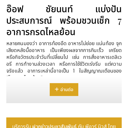
อ๊อฟ ชัยนนท์ แบ่งปัน
ประสบการณ์ พร้อมชวนเช็ก 7
อาการกรดไหลย้อน
หลายคนมองว่า อาการท้องอืด อาหารไม่ย่อย แน่นท้อง จุก
เสียดหลังมื้ออาหาร เป็นเพียงผลจากการกินเร็ว เครียด
หรือกิจวัตรประจำวันที่เปลี่ยนไป เช่น การสั่งอาหารเดลิเว
อรี การทำงานล่วงเวลา หรือการใช้ชีวิตเร่งรีบ แต่ความ
จริงแล้ว อาการเหล่านี้อาจเป็น 1 ในสัญญาณเตือนของ
“โรคกรดไหลย้อน”
อ่านต่อ
ทำความเข้าใจโรคกรดไหลย้อน
โรคกรดไหลย้อน (Gastroesophageal Reflux
Disease: GERD) คือ ภาวะที่น้ำย่อยหรือกรดในกระเพาะ
อาหารไหลย้อนกลับขึ้นไปยังหลอดอาหาร ทำให้เกิดอาการ
ระคายเคือง เช่น แสบร้อนกลางอก เรอเปรี้ยว หรืออาการ
บริการรับ
ฝากข่าวประชาสัมพันธ์
กับ พีอาร์ นิวส์ ไทย