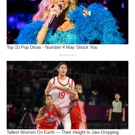
การทำงานหรือการเรียน เช่น การออกกำลังกาย การ
ทำงานอดิเรกที่ชอบ และการนอนหลับ พักผ่อนให้
เพียงพอ
การดูแลสุขภาพทั่วไป : ควบคุมน้ำหนักให้อยู่ในเกณฑ์
ปกติ และตรวจสุขภาพอย่างสม่ำเสมอ
การเลือกรับประทานยาลดกรดและบรรเทากรดไหล
ย้อนจากประเทศอังกฤษที่มี 2 กลไกการออกฤทธิ์ ทั้ง
ปรับสภาพกรดในกระเพาะอาหารให้เป็นกลาง ควบคู่
กับการสร้างชั้นแพเจล ป้องกันกรดไหลย้อนขึ้นสู่
หลอดอาหาร ออกฤทธิ์นาน 4 ชั่วโมง
แหล่งอ้างอิง :
กลไกการออกฤทธิ์ของยาลดกรด
ประสิทธิภาพของยาลดกรด
สนับสนุนโดยกาวิสคอน
เมื่อมีอาการกรดไหลย้อน ต้อง ‘กาวิสคอน ดับเบิ้ล แอคชั่น
มิ้นต์’ ยาบรรเทาอาการแสบร้อนกลางอก อาหารไม่ย่อย