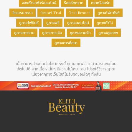
จองตั๋วรถทัวร์ออนไลน์
รีสอร์ทตราด
ตราดรีสอร์ท
โรงแรมตราด
Resort Trat
Trat Resort
ดูดวงไพ่ทาโรต์
ดูดวงไพ่ยิปซี
ดูดวงฟรี
ดูดวงออนไลน์
ดูดวงทั่วไป
ดูดวงการงาน
ดูดวงการเงิน
ดูดวงความรัก
ดูดวงสุขภาพ
ดูดวงการศึกษา
เนื้อหาบางส่วนบนเว็บไซต์แห่งนี้ ถูกเผยแพร่จากสาธารณชนโดย
อัตโนมัติ หากเนื้อหานั้นๆ มีความไม่เหมาะสม โปรดใช้วิจารญาณ
เนื่องจากทางเว็บไซต์ไม่รับผิดชอบใดๆ ทั้งสิ้น