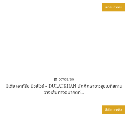
มีเดีย เอาท์รีช
07/08/69
มีเดีย เอาท์รีช นิวส์ไวร์ - DULATKHAN นักศึกษาชาวอุซเบกิสถาน
วางเส้นทางอนาคตที...
มีเดีย เอาท์รีช