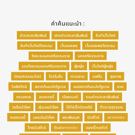
คำค้นแนะนำ :
ข่าวประชาสัมพันธ์
ฝากข่าวประชาสัมพันธ์
รับทำเว็บไซต์
รับทำเว็บไซต์โรงแรม
เว็บเซลเพจ
เว็บเซลเพจโรงแรม
โรงแรมนครศรีธรรมราช
นครศรีธรรมราช
รวมโรงแรมนครศรีธรรมราช
ผู้หญิง
เว็บไซต์ผู้หญิง
นิตยสารออนไลน์
โปรโมชั่น
ความงาม
แฟชั่น
สุขภาพ
ไลฟ์สไตล์
สลากกินแบ่งรัฐบาล
ผลสลากกินแบ่งรัฐบาล
หวย
ตรวจหวย
ลอตเตอรี่
เรียงเบอร์
รวมข่าวประชาสัมพันธ์
วงล้อนำโชค
สุ่มเลขนำโชค
ไอ้ไข่เด็กวัดเจดีย์
ท้าวเวสสุวรรณ
หวยงวดนี้
เลขเด่นนำโชค
พระพิฆเนศ
นิวส์ไวร์
newswire
ไทยนิวส์ไวร์
thainewswire
จองตั๋วรถทัวร์