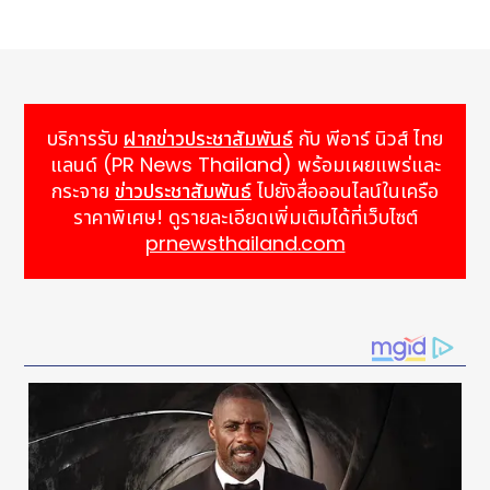
บริการรับ
ฝากข่าวประชาสัมพันธ์
กับ พีอาร์ นิวส์ ไทย
แลนด์ (PR News Thailand) พร้อมเผยแพร่และ
กระจาย
ข่าวประชาสัมพันธ์
ไปยังสื่อออนไลน์ในเครือ
ราคาพิเศษ! ดูรายละเอียดเพิ่มเติมได้ที่เว็บไซต์
prnewsthailand.com