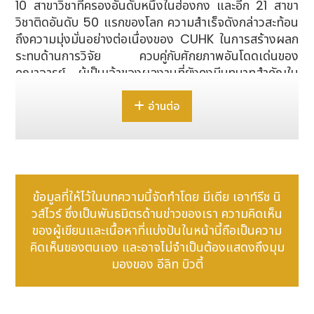
10 สาขาวิชาที่ครองอันดับหนึ่งในฮ่องกง และอีก 21 สาขา
วิชาติดอันดับ 50 แรกของโลก ความสำเร็จดังกล่าวสะท้อน
ถึงความมุ่งมั่นอย่างต่อเนื่องของ CUHK ในการสร้างผลก
ระทบด้านการวิจัย ควบคู่กับศักยภาพอันโดดเด่นของ
คณาจารย์ ผู้เป็นเจ้าของผลงานที่ยังคงมีบทบาทสำคัญใน
การขับเคลื่อนองค์ความรู้เพื่อตอบโจทย์ความท้าทายสำคัญ
ของโลก
อ่านต่อ
ข้อมูลที่ให้ไว้ในบทความนี้จัดทำโดย มีเดีย เอาท์รีช นิ
ความเป็นเลิศทางวิชาการและอิทธิพลด้านการวิจัยระดับ
วส์ไวร์ ซึ่งเป็นพันธมิตรด้านข่าวของเรา ความคิดเห็น
โลกของ
CUHK
ของผู้เขียนและเนื้อหาที่แบ่งปันในหน้านี้ถือเป็นความ
คิดเห็นของตนเอง และอาจไม่จำเป็นต้องแสดงถึงมุม
CUHK ซึ่งติดอันดับมหาวิทยาลัยชั้นนำ 50 อันดับแรกของ
มองของ อีลิท บิวตี้
โลก ขยับขึ้นสู่ลำดับที่ 32 ในการจัดอันดับ QS World
University Rankings ประจำปี 2569 โดยเพิ่มขึ้น 4
อันดับ ซึ่งเป็นการตอกย้ำถึงบทบาทของสถาบันแห่งนี้ใน