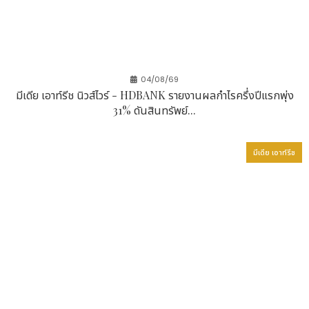
ปัญหาการขาดแคลนและน้ำล้นเกิน รวมถึงบทบาทของ
ชุมชนและภาคประชาสังคมในการขับเคลื่อนแนวทางการ
แก้ไข
จากการจัดอันดับ QS World University Rankings
04/08/69
ตามสาขาวิชา ประจำปี 2569 นี้ CUHK ยังคงแสดงให้เห็น
มีเดีย เอาท์รีช นิวส์ไวร์ - HDBANK รายงานผลกำไรครึ่งปีแรกพุ่ง
ถึงพลังของงานวิจัยและความเป็นเลิศทางวิชาการ โดย
31% ดันสินทรัพย์...
ความสำเร็จเหล่านี้เป็นการเน้นย้ำถึงความสำคัญที่เพิ่มขึ้น
ของมหาวิทยาลัยบนเวทีโลก รวมถึงความมุ่งมั่นในการ
มีเดีย เอาท์รีช
รับมือกับความท้าทายระดับโลกผ่านนวัตกรรม องค์ความรู้
และความร่วมมืออย่างต่อเนื่อง
Hashtag: #CUHK
The issuer is solely responsible for the
content of this announcement.
เกี่ยวกับ CUHK
The Chinese University of Hong Kong (CUHK)
เป็นสถาบันอุดมศึกษาชั้นนำที่มุ่งพัฒนานักศึกษาให้เติบโต