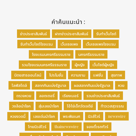
คำค้นแนะนำ :
ข่าวประชาสัมพันธ์
ฝากข่าวประชาสัมพันธ์
รับทำเว็บไซต์
รับทำเว็บไซต์โรงแรม
เว็บเซลเพจ
เว็บเซลเพจโรงแรม
โรงแรมนครศรีธรรมราช
นครศรีธรรมราช
รวมโรงแรมนครศรีธรรมราช
ผู้หญิง
เว็บไซต์ผู้หญิง
นิตยสารออนไลน์
โปรโมชั่น
ความงาม
แฟชั่น
สุขภาพ
ไลฟ์สไตล์
สลากกินแบ่งรัฐบาล
ผลสลากกินแบ่งรัฐบาล
หวย
ตรวจหวย
ลอตเตอรี่
เรียงเบอร์
รวมข่าวประชาสัมพันธ์
วงล้อนำโชค
สุ่มเลขนำโชค
ไอ้ไข่เด็กวัดเจดีย์
ท้าวเวสสุวรรณ
หวยงวดนี้
เลขเด่นนำโชค
พระพิฆเนศ
นิวส์ไวร์
newswire
ไทยนิวส์ไวร์
thainewswire
จองตั๋วรถทัวร์