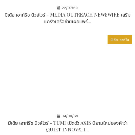
เป็นพลเมืองโลกที่มีความรับผิดชอบและเปี่ยมด้วยความเอื้อ
อาทร ด้วยรากฐานที่แข็งแกร่งควบคู่กับวิสัยทัศน์ที่มองไป
22/07/69
มีเดีย เอาท์รีช นิวส์ไวร์ - MEDIA OUTREACH NEWSWIRE เสริม
ข้างหน้า CUHK มุ่งผสานขนบดั้งเดิมเข้ากับนวัตกรรม เพื่อ
แกร่งเครือข่ายเผยแพร่...
ส่งเสริมความเป็นเลิศทางวิชาการ งานวิจัยชิ้นบุกเบิก และ
การสร้างผลกระทบเชิงบวกต่อสังคมอย่างยั่งยืน
มีเดีย เอาท์รีช
ที่มา :
มีเดีย เอาท์รีช นิวส์ไวร์ - CUHK ถูกยกให้เป็น
สถาบันระดับท็อปของฮ่องกงและเอเชียโดยการจัดอันดับ
QS World University Rankings ตามสาขาวิชาครั้ง
04/08/69
ล่าสุด https://www.media-
มีเดีย เอาท์รีช นิวส์ไวร์ - TUMI เปิดตัว AXIS นิยามใหม่ของคำว่า
outreach.com/news/hong-kong-
QUIET INNOVATI...
sar/2026/05/07/463171/