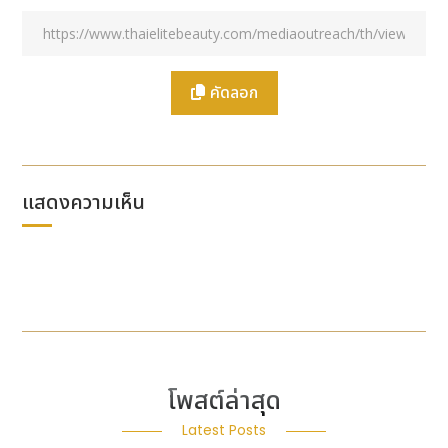
ฐานะแหล่งบ่มเพาะองค์ความรู้เชิงลึก รวมถึงการสร้าง
สภาพแวดล้อมที่ส่งเสริมให้นักศึกษาได้พัฒนางานวิจัยที่มี
ประโยชน์และการแลกเปลี่ยนองค์ความรู้ เส้นทางความ
ก้าวหน้านี้ได้รับการสนับสนุนจากคณาจารย์ของ CUHK
คัดลอก
จำนวน 17 ท่านที่ได้รับการจัดอันดับในรายชื่อ Highly
Cited Researchers 2025 โดย Clarivate
Analytics รวมถึงนักวิชาการอีก 431 ท่านที่ติดอันดับนัก
วิทยาศาสตร์ชั้นนำ 2% ของโลกโดยมหาวิทยาลัยสแตนฟ
แสดงความเห็น
อร์ด ในจำนวนนี้ มี 47 ท่านที่อยู่ใน 100 อันดับแรกของโลก
ในสาขาของตน และที่โดดเด่นเป็นพิเศษคือมีนักวิชาการ 3
ท่าน รวมถึงศาสตราจารย์ Dennis Lo Yuk-ming
อธิการบดีและประธานมหาวิทยาลัย ที่ได้รับการจัดอันดับอยู่
ใน 10 อันดับแรกของโลก ซึ่งเป็นการสะท้อนถึงความ
แข็งแกร่งและความเป็นเลิศของชุมชนนักวิจัยของ CUHK
อย่างชัดเจน
โพสต์ล่าสุด
Nethersole School of Nursing:
แหล่ง
บ่มเพาะ
นวัตกรรมการวิจัยและบุคลากรด้านการพยาบาลระดับ
Latest Posts
โลก