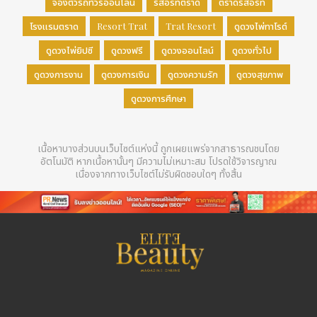
จองตั๋วรถทัวร์ออนไลน์
รีสอร์ทตราด
ตราดรีสอร์ท
โรงแรมตราด
Resort Trat
Trat Resort
ดูดวงไพ่ทาโรต์
ดูดวงไพ่ยิปซี
ดูดวงฟรี
ดูดวงออนไลน์
ดูดวงทั่วไป
ดูดวงการงาน
ดูดวงการเงิน
ดูดวงความรัก
ดูดวงสุขภาพ
ดูดวงการศึกษา
เนื้อหาบางส่วนบนเว็บไซต์แห่งนี้ ถูกเผยแพร่จากสาธารณชนโดย
อัตโนมัติ หากเนื้อหานั้นๆ มีความไม่เหมาะสม โปรดใช้วิจารญาณ
เนื่องจากทางเว็บไซต์ไม่รับผิดชอบใดๆ ทั้งสิ้น