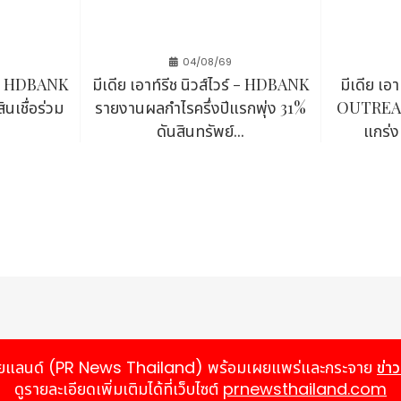
ินระดับโลกที่ให้บริการครอบคลุมในอินเดีย สหรัฐอเมริกา และอินโดนีเซีย
ลก Wibmo มีความเชี่ยวชาญในการส่งมอบโซลูชันด้านการป้องกันการฉ้อโกง
04/08/69
 ศึกษาข้อมูลเพิ่มเติมได้ที่:
https://wibmo.com/
ร์ - HDBANK
มีเดีย เอาท์รีช นิวส์ไวร์ - HDBANK
มีเดีย เอ
นเชื่อร่วม
รายงานผลกำไรครึ่งปีแรกพุ่ง 31%
OUTREAC
.
ดันสินทรัพย์...
แกร่ง
ดตัว Agentic Risk Intelligence Assistant (ARIA) ผู้ช่วย AI อัจฉริย
://www.media-outreach.com/news/india/2026/06/22/4
์ ไทยแลนด์ (PR News Thailand) พร้อมเผยแพร่และกระจาย
ข่า
ดูรายละเอียดเพิ่มเติมได้ที่เว็บไซต์
prnewsthailand.com