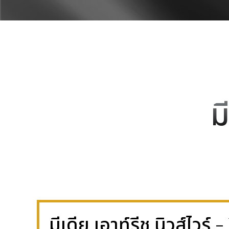
ม
มีเดีย เอาท์รีช นิวส์