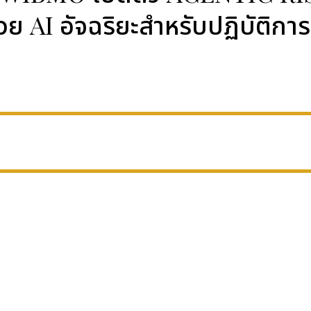
่วย AI อัจฉริยะสำหรับปฏิบัติ