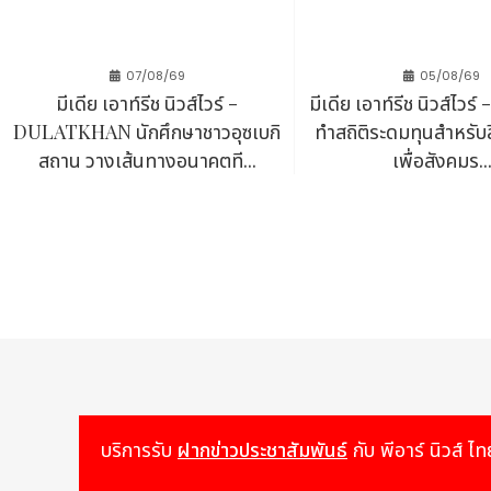
เกี่ยวกับ Wibmo
Wibmo บริษัทในเครือ PayU เป็นผู้นำด้านเทคโนโลยีการชำระเง
เป็นหนึ่งในตลาดการชำระเงินดิจิทัลที่เติบโตเร็วที่สุดในโ
07/08/69
05/08/69
บัตรเติมเงิน และบริการรับชำระเงินสำหรับร้านค้าอย่างครบวงจร
มีเดีย เอาท์รีช นิวส์ไวร์ -
มีเดีย เอาท์รีช นิวส์ไว
DULATKHAN นักศึกษาชาวอุซเบกิ
ทำสถิติระดมทุนสำหรับสิ
สถาน วางเส้นทางอนาคตที...
เพื่อสังคมร..
ที่มา :
มีเดีย เอาท์รีช นิวส์ไวร์ - Wibmo เปิ
https
บริการรับ
ฝากข่าวประชาสัมพันธ์
กับ พีอาร์ นิวส