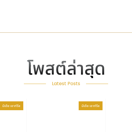
o
กล่าวว่า
"
ในขณะที่การฉ้อโกงมีความซับซ้อนมากขึ้นและข้อกำหนดของห
้อนที่เพิ่มขึ้นนี้ด้วยทรัพยากรที่จำกัด
ARIA
ถูกออกแบบมาเพื่อช่วยให
คราะห์ของ
AI
เข้ากับการตัดสินใจ การกำกับดูแล และความรับผิดชอบของผู
สินใจที่สำคัญทุกขั้นตอนจะยังคงอยู่ภายใต้การควบคุมของมนุษย์อย่างเ
่างจากระบบ AI ที่ทำงานโดยอัตโนมัติเต็ม โดยถูกสร้างขึ้นด้วยสถาปัต
แนะนำยังคงไหลผ่านกลไกการอนุมัติที่มีอยู่ โดยไม่มีการดำเนินการเชิง
ะ บันทึกการตรวจสอบที่ครอบคลุม การป้องกันการฟอกเงิน การยืนยันตัวตน
โพสต์ล่าสุด
มูลที่มาที่ไปของการดำเนินงานที่สมบูรณ์สำหรับการทำงานของเอเจนต์ในท
่าน ทั้งจากวงการธนาคาร ฟินเทค เครือข่ายการชำระเงิน และองค์กรชั้นนำด
Latest Posts
ล รวมถึงอนาคตของการป้องกันการฉ้อโกงด้วย AI พร้อมด้วยวิทยากรผู
yment Solutions และ Network International ที่ได้ร่วมอภิปรายในหั
และการตัดสินใจเชิงกลยุทธ์บนฐานข้อมูลความเสี่ยง
มีเดีย เอาท์รีช
มีเดีย เอาท์รีช
 of this announcement.