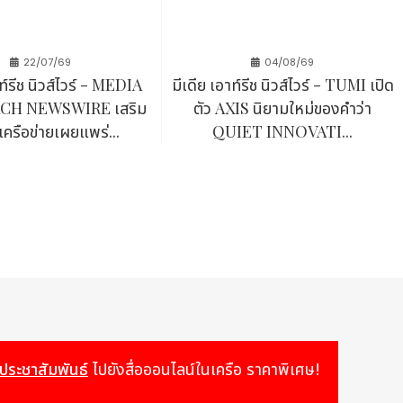
 ในฐานะผู้ให้บริการยืนยันตัวตนที่ใหญ่ที่สุดในอินเดีย ซึ่ง
และการบริหารความเสี่ยง, บริการทางการเงินดิจิทัล, โซลูชัน
22/07/69
04/08/69
าท์รีช นิวส์ไวร์ - MEDIA
มีเดีย เอาท์รีช นิวส์ไวร์ - TUMI เปิด
H NEWSWIRE เสริม
ตัว AXIS นิยามใหม่ของคำว่า
เครือข่ายเผยแพร่...
QUIET INNOVATI...
ะสำหรับปฏิบัติการป้องกันอาชญากรรมทางการเงิน
72006/
วประชาสัมพันธ์
ไปยังสื่อออนไลน์ในเครือ ราคาพิเศษ!