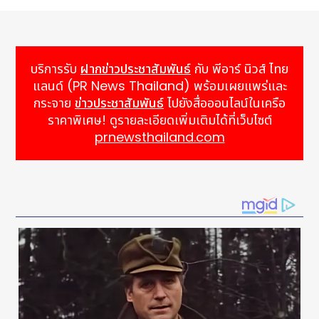
ผสานการทำงานระหว่างฮาร์ดแวร์และซอฟต์แวร์ในการ
ช่วยให้องค์กรสร้างระบบป้องกันภัยคุกคามทางไซเบอร์ที่
แข็งแกร่งและยืดหยุ่น รองรับความท้าทายในยุค AI ได้
อย่างมีประสิทธิภาพ ทั้งสองบริษัทมุ่งมั่นที่จะผลักดันการนำ
บริการรับ
ฝากข่าวประชาสัมพันธ์
กับ พีอาร์ นิวส์ ไทย
แนวคิด Zero Trust ไปใช้อย่างแพร่หลายมากขึ้นใน
แลนด์ (PR News Thailand) พร้อมเผยแพร่และ
ประเทศไทย พร้อมสนับสนุนให้องค์กรต่าง ๆ ก้าวสู่อนาคต
กระจาย
ข่าวประชาสัมพันธ์
ไปยังสื่อออนไลน์ในเครือ
ที่มีความปลอดภัยทางดิจิทัลและน่าเชื่อถือยิ่งขึ้น
ราคาพิเศษ! ดูรายละเอียดเพิ่มเติมได้ที่เว็บไซต์
Hashtag: #ASUS #FIDO
prnewsthailand.com
https://www.linkedin.com/company/webcomm
https://www.facebook.com/WebcommTechno
https://www.instagram.com/webcomm.tw/
YouTube:
https://www.youtube.com/channel/UCKEBZIlr