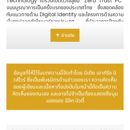
Technology ได้ร่วมเปิดตัวโซลูชัน "Zero Trust PC"
แบบบูรณาการเป็นครั้งแรกของประเทศไทย ซึ่งสอดคล้อง
กับแนวทางด้าน Digital Identity และโครงการด้านความ
มั่นคงปลอดภัยไซเบอร์ของประเทศ ที่นำเอาการป้องกัน
ความปลอดภัยระดับฮาร์ดแวร์มาผสานเข้ากับการยืนยันตัว
ตนแบบไร้รหัสผ่านและข้อมูลชีวมิติตามมาตรฐาน FIDO
อ่านต่อ
เพื่อช่วยให้องค์กรยกระดับการป้องกันและรับมือกับภัย
คุกคามทางไซเบอร์ได้อย่างมีประสิทธิภาพ
ข้อมูลที่ให้ไว้ในบทความนี้จัดทำโดย มีเดีย เอาท์รีช นิ
วส์ไวร์ ซึ่งเป็นพันธมิตรด้านข่าวของเรา ความคิดเห็น
ของผู้เขียนและเนื้อหาที่แบ่งปันในหน้านี้ถือเป็นความ
คิดเห็นของตนเอง และอาจไม่จำเป็นต้องแสดงถึงมุม
มองของ อีลิท บิวตี้
ผู้บริหารจาก WebComm และ ASUS ประเทศไทย ร่วม
งานในครั้งนี้ จากซ้ายไปขวา: Michelle Huang, CSO,
WebComm; Charles Liu, ผู้อำนวยการ, ASUS