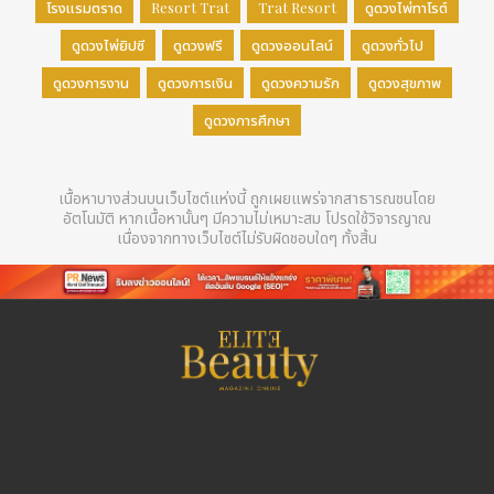
โรงแรมตราด
Resort Trat
Trat Resort
ดูดวงไพ่ทาโรต์
ดูดวงไพ่ยิปซี
ดูดวงฟรี
ดูดวงออนไลน์
ดูดวงทั่วไป
ดูดวงการงาน
ดูดวงการเงิน
ดูดวงความรัก
ดูดวงสุขภาพ
ดูดวงการศึกษา
เนื้อหาบางส่วนบนเว็บไซต์แห่งนี้ ถูกเผยแพร่จากสาธารณชนโดย
อัตโนมัติ หากเนื้อหานั้นๆ มีความไม่เหมาะสม โปรดใช้วิจารญาณ
เนื่องจากทางเว็บไซต์ไม่รับผิดชอบใดๆ ทั้งสิ้น