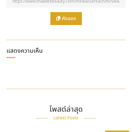
ประเทศไทย; Samson Hu, Co-CEO, ASUS; และ Jun
Tseng, ผู้อำนวยการฝ่ายพัฒนาธุรกิจ, WebComm
คัดลอก
ASUS ExpertBook Ultra ที่เพิ่งเปิดตัวใหม่ มาพร้อม
ประสิทธิภาพการประมวลผล AI อันทรงพลัง ฟีเจอร์ด้าน
ความปลอดภัยขั้นสูง และความสามารถในการบริหาร
จัดการที่ตอบโจทย์การใช้งานในองค์กร โดยเมื่อผสานการ
ทำงานกับแพลตฟอร์มการยืนยันตัวตนแบบไร้รหัสผ่าน
แสดงความเห็น
OETH หรืออุปกรณ์ยืนยันตัวตนด้วยลายนิ้วมือ AI
OETHenticator ของ WebComm แล้ว องค์กรจะ
สามารถตรวจสอบและยืนยันตัวตนของผู้ใช้งาน รวมถึงการ
เข้าถึงอุปกรณ์ได้อย่างต่อเนื่องภายใต้แนวคิด Zero
Trust เพื่อเสริมความมั่นคงปลอดภัยทางไซเบอร์ให้
แข็งแกร่งยิ่งขึ้น
ในช่วงที่ผ่านมา ประเทศไทยได้เร่งขับเคลื่อนการพัฒนา
โพสต์ล่าสุด
ด้านความมั่นคงปลอดภัยไซเบอร์ในภาครัฐ ภาคการศึกษา
Latest Posts
ภาคการเงิน และภาคธุรกิจ โดยหน่วยงานภาครัฐ อาทิ
สำนักงานคณะกรรมการการรักษาความมั่นคงปลอดภัย