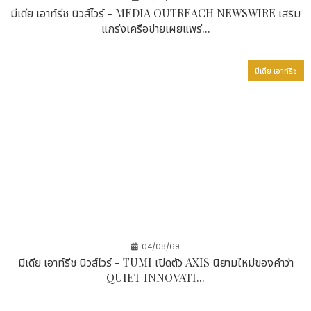
Trust ได้อย่างมีประสิทธิภาพ เราเชื่อว่าความร่วมมือครั้งนี้
มีเดีย เอาท์รีช นิวส์ไวร์ - MEDIA OUTREACH NEWSWIRE เสริม
จะช่วยสนับสนุนการขับเคลื่อนสู่ยุคดิจิทัลของประเทศไทย
แกร่งเครือข่ายเผยแพร่...
และเร่งการนำแนวปฏิบัติด้านความปลอดภัยของตัวตน
ดิจิทัลมาใช้งานในวงกว้างยิ่งขึ้น"
มีเดีย เอาท์รีช
Jay Chen ผู้จัดการทั่วไปของ WebComm
Technology เสริมว่า "WebComm มุ่งมั่นในการส่ง
มอบโซลูชันด้านความมั่นคงปลอดภัยไซเบอร์อัจฉริยะ ด้วย
ความร่วมมือกับ ASUS เราได้ช่วยให้องค์กรสามารถยก
ระดับความปลอดภัย พร้อมมอบประสบการณ์การใช้งาน
ที่ราบรื่น และเร่งการนำแนวคิด Zero Trust ไปประยุกต์ใช้
ในอุตสาหกรรมต่าง ๆ มากมาย"
WebComm ซึ่งเป็นบริษัทด้านความมั่นคงปลอดภัย
ไซเบอร์ที่จดทะเบียนในตลาดหลักทรัพย์ไต้หวัน ได้ให้บริการ
04/08/69
แก่สถาบันการเงินมากกว่า 70% ของภาคธนาคารในไต้หวัน
มีเดีย เอาท์รีช นิวส์ไวร์ - TUMI เปิดตัว AXIS นิยามใหม่ของคำว่า
และมีประสบการณ์อย่างกว้างขวางในการสนับสนุนองค์กร
QUIET INNOVATI...
ต่าง ๆ ในการนำโซลูชันด้านความปลอดภัยไปปรับใช้ ความ
ร่วมมือครั้งนี้สะท้อนให้เห็นถึงศักยภาพของนวัตกรรมที่