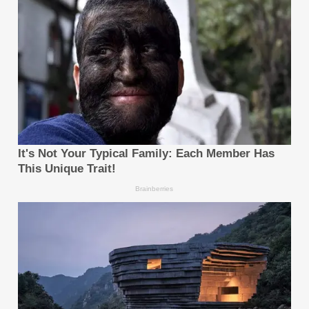
https://www.webcomm.com.tw/web/en
ที่มา :
มีเดีย เอาท์รีช นิวส์ไวร์ - WebComm จับมือ
ASUS ยกระดับความปลอดภัยสำหรับองค์กร พร้อมเปิดตัว
โซลูชัน "Zero Trust PC" ในไทยเป็นครั้งแรก
https://www.media-
outreach.com/news/thailand/2026/06/24/4
72369/