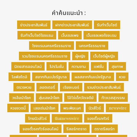
คำค้นแนะนำ :
ข่าวประชาสัมพันธ์
ฝากข่าวประชาสัมพันธ์
รับทำเว็บไซต์
รับทำเว็บไซต์โรงแรม
เว็บเซลเพจ
เว็บเซลเพจโรงแรม
โรงแรมนครศรีธรรมราช
นครศรีธรรมราช
รวมโรงแรมนครศรีธรรมราช
ผู้หญิง
เว็บไซต์ผู้หญิง
นิตยสารออนไลน์
โปรโมชั่น
ความงาม
แฟชั่น
สุขภาพ
ไลฟ์สไตล์
สลากกินแบ่งรัฐบาล
ผลสลากกินแบ่งรัฐบาล
หวย
ตรวจหวย
ลอตเตอรี่
เรียงเบอร์
รวมข่าวประชาสัมพันธ์
วงล้อนำโชค
สุ่มเลขนำโชค
ไอ้ไข่เด็กวัดเจดีย์
ท้าวเวสสุวรรณ
หวยงวดนี้
เลขเด่นนำโชค
พระพิฆเนศ
นิวส์ไวร์
newswire
ไทยนิวส์ไวร์
thainewswire
จองตั๋วรถทัวร์
จองตั๋วรถทัวร์ออนไลน์
รีสอร์ทตราด
ตราดรีสอร์ท