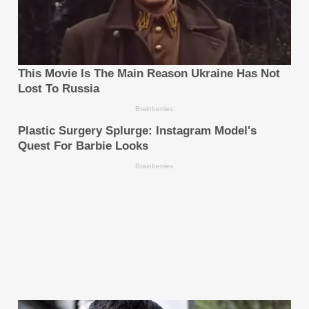
The issuer is solely responsible for the
content of this announcement.
เกี่ยวกับ WebComm
WebComm ซึ่งก่อตั้งขึ้นในปี พ.ศ.​2541 เป็นผู้ให้บริการ
โซลูชัน Smart Security และ Intelligent Data ที่ขับ
เคลื่อนด้วย AI โดยมุ่งช่วยให้องค์กรเร่งการเปลี่ยนผ่านสู่
ดิจิทัลได้อย่างมีประสิทธิภาพ
WebComm ได้รับการยกย่องให้เป็นหนึ่งใน 10 ผู้ให้
บริการโซลูชันด้าน Digital Transformation ชั้นนำใน
ภูมิภาคเอเชียแปซิฟิกโดย CIO Advisor และมีความ
เชี่ยวชาญด้านเทคโนโลยี Digital Identity และ Data
Intelligence โดยผลิตภัณฑ์ OETH Authentication
และ Nous Insight360 Platform ของบริษัทได้รับ
รางวัล Taiwan Excellence Award มาแล้วหลายครั้ง
ซึ่งสะท้อนถึงความมุ่งมั่นด้านนวัตกรรมและความเป็นเลิศ
ทางเทคโนโลยีของ WebComm