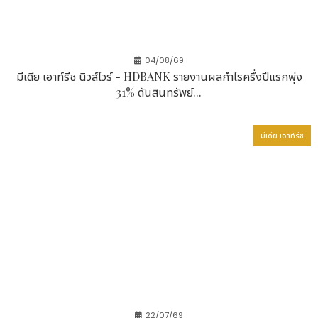
การพิสูจน์และยืนยันตัวตนทางอิเล็กทรอนิกส์ (e-KYC)
รวมถึงบริการออนไลน์ต่าง ๆ อีกทั้งยังช่วยลดความเสี่ยง
จากการฉ้อโกง พร้อมยกระดับความสะดวกสบายในการใช้
งานของผู้ใช้ไปพร้อมกัน
04/08/69
มีเดีย เอาท์รีช นิวส์ไวร์ - HDBANK รายงานผลกำไรครึ่งปีแรกพุ่ง
นอกจากนี้ WebComm ยังให้บริการสนับสนุนทาง
31% ดันสินทรัพย์...
เทคนิคระดับ 1 ในประเทศไทย
เพื่อให้มั่นใจได้ว่าการติดตั้งและการดำเนินงานจะเป็นไป
มีเดีย เอาท์รีช
อย่างราบรื่น
Charles Liu ผู้อำนวยการ ASUS ประเทศไทย กล่าวว่า
"ปัจจุบัน องค์กรต้องการโซลูชันด้านความปลอดภัยที่
สามารถปกป้องข้อมูลสำคัญได้อย่างมีประสิทธิภาพ โดยไม่
กระทบต่อประสบการณ์การใช้งานของผู้ใช้ การผสานการ
ทำงานระหว่างคอมพิวเตอร์สำหรับธุรกิจในกลุ่ม ASUS
Business PC Series และระบบยืนยันตัวตนแบบไร้รหัส
ผ่าน OETH ของ WebComm จะช่วยให้องค์กรยกระดับ
ความมั่นคงปลอดภัยทางไซเบอร์ภายใต้แนวคิด Zero
22/07/69