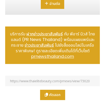
อ่านต่อ
Tuesday, September 24, 2024.
Special website on the event: "Pokemon
Horizons: The Series 'POKEMON in TOKYO
SKYTREE'" https://www.tokyo-
skytree.jp/en/event/special/pokemon/
บริการรับ
ฝากข่าวประชาสัมพันธ์
กับ พีอาร์ นิวส์ ไทย
แลนด์ (PR News Thailand) พร้อมเผยแพร่และ
กระจาย
ข่าวประชาสัมพันธ์
ไปยังสื่อออนไลน์ในเครือ
ราคาพิเศษ! ดูรายละเอียดเพิ่มเติมได้ที่เว็บไซต์
prnewsthailand.com
คัดลอก
Main image of "Pokemon Horizons: The