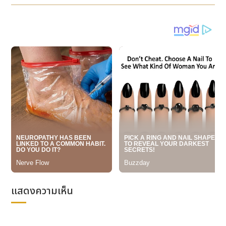
Series 'POKEMON in TOKYO SKYTREE'" :
https://cdn.kyodonewsprwire.jp/prwfile/relea
แสดงความเห็น