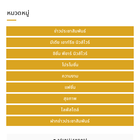
หมวดหมู่
ข่าวประชาสัมพันธ์
มีเดีย เอาท์รีช นิวส์ไวร์
ซิชั่น พีอาร์ นิวส์ไวร์
โปรโมชั่น
Images of photo spot, special cafe menu
and character items :
ความงาม
https://cdn.kyodonewsprwire.jp/prwfile/relea
แฟชั่น
Installations using the event's exclusive key
สุขภาพ
visuals and a photo spot where visitors can
take snapshots with the anime's characters
ไลฟ์สไตล์
will be set up on the 450-meter-high Tembo
ฝากข่าวประชาสัมพันธ์
Galleria. Limited edition items and a special
cafe menu will be offered on the floor, both
available only at TOKYO SKYTREE.