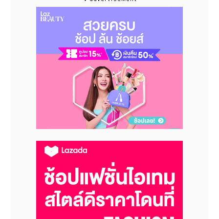
Moreover, a special video for the event will
be shown at SKYTREE ROUND THEATER on the
350-meter-high Tembo Deck, where
windows are used as a giant screen. In
addition to Pokemon-themed special
lighting, "Captain Pikachu Greeting" will be
held on the floor.
*To attend the "Captain Pikachu Greeting"
event, participants are required to obtain a
free greeting ticket in advance.
For more details about a greeting ticket,
please visit :
https://www.asoview.com/channel/tickets/8R
TOBU TOWER SKYTREE Co., Ltd. has expressed
hope that tourists from around the world to
Japan visit TOKYO SKYTREE for this event
"Pokemon Horizons: The Series 'POKEMON in