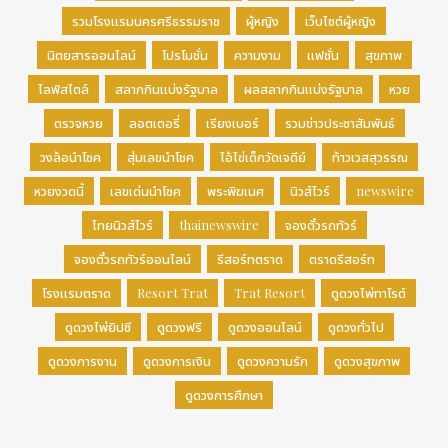
รวมโรงแรมนครศรีธรรมราช
ผู้หญิง
เว็บไซต์ผู้หญิง
นิตยสารออนไลน์
โปรโมชั่น
ความงาม
แฟชั่น
สุขภาพ
ไลฟ์สไตล์
สลากกินแบ่งรัฐบาล
ผลสลากกินแบ่งรัฐบาล
หวย
ตรวจหวย
ลอตเตอรี่
เรียงเบอร์
รวมข่าวประชาสัมพันธ์
วงล้อนำโชค
สุ่มเลขนำโชค
ไอ้ไข่เด็กวัดเจดีย์
ท้าวเวสสุวรรณ
หวยงวดนี้
เลขเด่นนำโชค
พระพิฆเนศ
นิวส์ไวร์
newswire
ไทยนิวส์ไวร์
thainewswire
จองตั๋วรถทัวร์
จองตั๋วรถทัวร์ออนไลน์
รีสอร์ทตราด
ตราดรีสอร์ท
โรงแรมตราด
Resort Trat
Trat Resort
ดูดวงไพ่ทาโรต์
ดูดวงไพ่ยิปซี
ดูดวงฟรี
ดูดวงออนไลน์
ดูดวงทั่วไป
ดูดวงการงาน
ดูดวงการเงิน
ดูดวงความรัก
ดูดวงสุขภาพ
ดูดวงการศึกษา