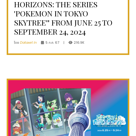
HORIZONS: THE SERIES
'POKEMON IN TOKYO
SKYTREE'" FROM JUNE 25 TO
SEPTEMBER 24, 2024
โดย
Dataxet In
5 ก.ค. 67
|
216.9K