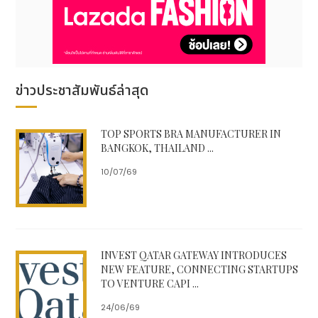
TOKYO SKYTREE.'"
About TOKYO SKYTREE
TOKYO SKYTREE is the world’s tallest free-
standing broadcasting tower. It has two
ข่าวประชาสัมพันธ์ล่าสุด
observation decks, the Tembo Deck, which is
350 meters high, and the Tembo Galleria,
which is 450 meter high, commanding a
TOP SPORTS BRA MANUFACTURER IN
spectacular panoramic view of Tokyo.
BANGKOK, THAILAND ...
Moreover, at night, TOKYO SKYTREE is
10/07/69
colorfully lit up featuring three lighting styles
-- "Iki" characterized by a pale blue, "Miyabi"
featuring Edo purple and "Nobori" auspicious
tangerine hue. Special lightings can be seen
on the occasions of seasonal and other
INVEST QATAR GATEWAY INTRODUCES
events.
NEW FEATURE, CONNECTING STARTUPS
For more information, please visit official
TO VENTURE CAPI ...
website of TOKYO SKYTREE :
24/06/69