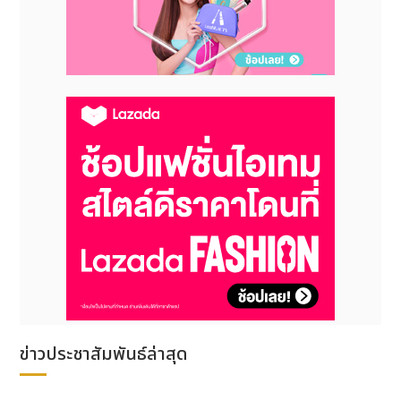
their annual taxes for 2025 without the need
for additional system installations, saving
both time and costs.
Moreover, the e-Tax function on EDC
machines enhances customer convenience
by enabling them to receive e-Tax
documents within minutes, ensuring
accurate and valid information. Customers
can choose to receive their tax invoices via
email or store them on their mobile devices,
reducing the need for paper document
storage. This makes it easier to retrieve past
records while also elevating the financial
transaction experience in the digital era.
Business owners interested in learning more
ข่าวประชาสัมพันธ์ล่าสุด
about using e-Tax on EDC machines can
contact the GHL call center at 02-440-0122
for additional information and support.