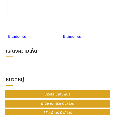
function after a sale, input the customer’s
13-digit taxpayer ID or insert their national ID
for individuals, and print a QR code receipt
for customers to scan and retrieve their tax
invoices instantly. This collaboration
reinforces GHL’s position as a leader in
payment innovation and solutions in
Thailand. The company is committed to
แสดงความเห็น
enhancing the sustainability of micro, small,
and medium enterprises (MSMEs) by
offering financial and value-added services
that maximize convenience and operational
efficiency for merchants and customers
หมวดหมู่
alike.”
Khun Nichapar Leemayuwatthananon
, the
ข่าวประชาสัมพันธ์
owner of Tare Yakiniku, a pilot restaurant
using GHL's EDC machine with the e-Tax
มีเดีย เอาท์รีช นิวส์ไวร์
function, shared, "With the previous e-Tax
ซิชั่น พีอาร์ นิวส์ไวร์