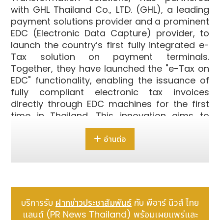
with GHL Thailand Co., LTD. (GHL), a leading
payment solutions provider and a prominent
EDC (Electronic Data Capture) provider, to
launch the country’s first fully integrated e-
Tax solution on payment terminals.
Together, they have launched the "e-Tax on
EDC" functionality, enabling the issuance of
fully compliant electronic tax invoices
directly through EDC machines for the first
time in Thailand. This innovation aims to
simplify tax invoicing for businesses,
particularly in the restaurant sector,
อ่านต่อ
reducing complexity, saving time, and
aligning with the government’s "Easy e-
Receipt" initiative to promote the adoption
of electronic documentation.
บริการรับ
ฝากข่าวประชาสัมพันธ์
กับ พีอาร์ นิวส์ ไทย
"In the past, using multiple systems
แลนด์ (PR News Thailand) พร้อมเผยแพร่และ
simultaneously created unnecessary