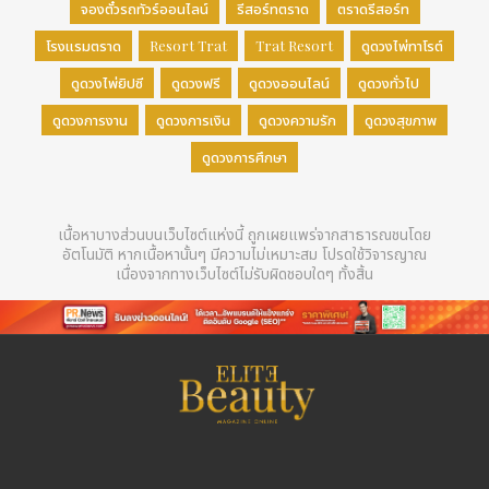
จองตั๋วรถทัวร์ออนไลน์
รีสอร์ทตราด
ตราดรีสอร์ท
โรงแรมตราด
Resort Trat
Trat Resort
ดูดวงไพ่ทาโรต์
ดูดวงไพ่ยิปซี
ดูดวงฟรี
ดูดวงออนไลน์
ดูดวงทั่วไป
ดูดวงการงาน
ดูดวงการเงิน
ดูดวงความรัก
ดูดวงสุขภาพ
ดูดวงการศึกษา
เนื้อหาบางส่วนบนเว็บไซต์แห่งนี้ ถูกเผยแพร่จากสาธารณชนโดย
อัตโนมัติ หากเนื้อหานั้นๆ มีความไม่เหมาะสม โปรดใช้วิจารญาณ
เนื่องจากทางเว็บไซต์ไม่รับผิดชอบใดๆ ทั้งสิ้น