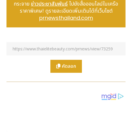
กระจาย
ข่าวประชาสัมพันธ์
ไปยังสื่อออนไลน์ในเครือ
complexity for businesses," said
Mr.Sivabudh
ราคาพิเศษ! ดูรายละเอียดเพิ่มเติมได้ที่เว็บไซต์
Umpudh,
Chief Executive Officer of CODIUM.
prnewsthailand.com
"The e-Tax function on GHL’s EDC machines
solves this issue immediately by automating
tax invoicing at the point of sale. This allows
business owners to focus on customer
service while ensuring compliance with
government standards."
Mr.Prinya Jinantuya,
Chief Executive Officer
คัดลอก
of GHL (Thailand) Co., Ltd., shared, "GHL's
goal is to lead the payment ecosystem both
in Thailand and the region. We aim to build
infrastructure that meets all business needs
while driving digital economic growth." He
added, "Our collaboration with CODIUM
enables merchants to issue e-Tax invoices
quickly and easily in just three simple steps.
On GHL’s EDC machines: select the e-Tax