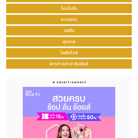
system, our staff had to manually input
customer information, which was time-
โปรโมชั่น
consuming and sometimes led to errors,
ความงาม
requiring reissuance. This wasted time for
both the store and the customers. However,
แฟชั่น
with the solution from CODIUM and GHL,
สุขภาพ
which integrates tax invoicing into the EDC
machine, we can now handle payments and
ไลฟ์สไตล์
issue tax invoices all in one device. This helps
ฝากข่าวประชาสัมพันธ์
reduce errors in data entry and significantly
shortens the e-Tax issuance process to just
seconds, eliminating redundancy and saving
both time and costs efficiently."
Integrating e-Tax into EDC machines allows
businesses to comply with government
policies requiring merchants to issue
electronic receipts under the "Easy e-
Receipt" initiative. This initiative provides tax
benefits and deductions for citizens filing