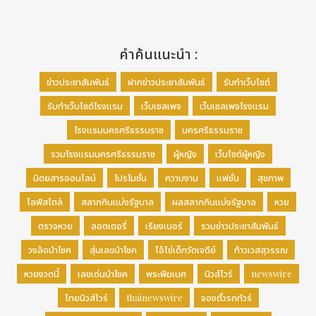
คำค้นแนะนำ :
ข่าวประชาสัมพันธ์
ฝากข่าวประชาสัมพันธ์
รับทำเว็บไซต์
รับทำเว็บไซต์โรงแรม
เว็บเซลเพจ
เว็บเซลเพจโรงแรม
โรงแรมนครศรีธรรมราช
นครศรีธรรมราช
รวมโรงแรมนครศรีธรรมราช
ผู้หญิง
เว็บไซต์ผู้หญิง
นิตยสารออนไลน์
โปรโมชั่น
ความงาม
แฟชั่น
สุขภาพ
ไลฟ์สไตล์
สลากกินแบ่งรัฐบาล
ผลสลากกินแบ่งรัฐบาล
หวย
ตรวจหวย
ลอตเตอรี่
เรียงเบอร์
รวมข่าวประชาสัมพันธ์
วงล้อนำโชค
สุ่มเลขนำโชค
ไอ้ไข่เด็กวัดเจดีย์
ท้าวเวสสุวรรณ
หวยงวดนี้
เลขเด่นนำโชค
พระพิฆเนศ
นิวส์ไวร์
newswire
ไทยนิวส์ไวร์
thainewswire
จองตั๋วรถทัวร์