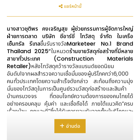
แชร์หน้านี้
นางสาวชุติพร คงเจริญสุข ผู้ช่วยกรรมการผู้จัดการใหญ่
ฝ่ายการตลาด บริษัท ซีอาร์ซี ไทวัสดุ จำกัด ในเครือ
เซ็นทรัล รีเทล
ขึ้นรับรางวัล
Marketeer No.1 Brand
Thailand 2025”
ในหมวด
ร้านขายวัสดุก่อสร้างที่มีหลาย
สาขาทั่วประเทศ (
Construction Materials
Retailer)
หลังไทวัสดุคว้ารางวัลแบรนด์ยอดนิยม
อันดับ
1
จากผลสำรวจความเชื่อมั่นของผู้บริโภคกว่า
6
,
000
คนทั่วประเทศ
โดยความสำเร็จดังกล่าว สะท้อนถึงความมุ่ง
มั่นของไทวัสดุในการเป็นศูนย์รวมวัสดุก่อสร้างและสินค้า
บ้านครบวงจร ที่ตอบโจทย์ความต้องการของคนไทยได้
อย่างครอบคลุม คุ้มค่า และเชื่อถือได้ ภายใต้แนวคิด
“
ครบ
เรื่องบ้าน ถูกและดี
”
ซึ่งได้รับการยอมรับจากทั้งผู้บริโภคและ
พันธมิตรทางธุรกิจอย่างต่อเนื่อง รางวัลที่ได้รับจึงถือเป็น
อีกหนึ่งหมุดหมายสำคัญที่ตอกย้ำความไว้วางใจ พร้อม
อ่านต่อ
ผลักดันแบรนด์ก้าวสู่การพัฒนาสินค้า บริการ และ