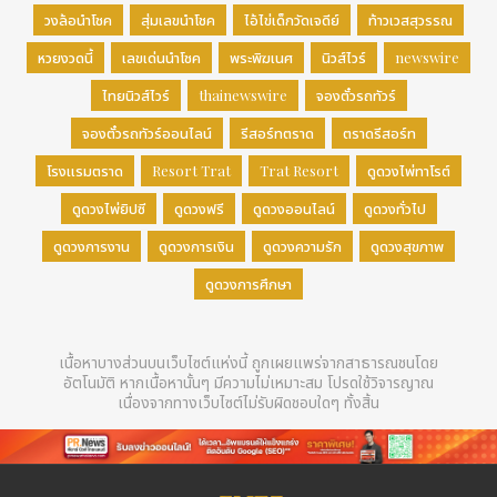
วงล้อนำโชค
สุ่มเลขนำโชค
ไอ้ไข่เด็กวัดเจดีย์
ท้าวเวสสุวรรณ
หวยงวดนี้
เลขเด่นนำโชค
พระพิฆเนศ
นิวส์ไวร์
newswire
ไทยนิวส์ไวร์
thainewswire
จองตั๋วรถทัวร์
จองตั๋วรถทัวร์ออนไลน์
รีสอร์ทตราด
ตราดรีสอร์ท
โรงแรมตราด
Resort Trat
Trat Resort
ดูดวงไพ่ทาโรต์
ดูดวงไพ่ยิปซี
ดูดวงฟรี
ดูดวงออนไลน์
ดูดวงทั่วไป
ดูดวงการงาน
ดูดวงการเงิน
ดูดวงความรัก
ดูดวงสุขภาพ
ดูดวงการศึกษา
เนื้อหาบางส่วนบนเว็บไซต์แห่งนี้ ถูกเผยแพร่จากสาธารณชนโดย
อัตโนมัติ หากเนื้อหานั้นๆ มีความไม่เหมาะสม โปรดใช้วิจารญาณ
เนื่องจากทางเว็บไซต์ไม่รับผิดชอบใดๆ ทั้งสิ้น