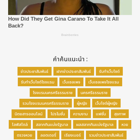
คำค้นแนะนำ :
ข่าวประชาสัมพันธ์
ฝากข่าวประชาสัมพันธ์
รับทำเว็บไซต์
รับทำเว็บไซต์โรงแรม
เว็บเซลเพจ
เว็บเซลเพจโรงแรม
โรงแรมนครศรีธรรมราช
นครศรีธรรมราช
รวมโรงแรมนครศรีธรรมราช
ผู้หญิง
เว็บไซต์ผู้หญิง
นิตยสารออนไลน์
โปรโมชั่น
ความงาม
แฟชั่น
สุขภาพ
ไลฟ์สไตล์
สลากกินแบ่งรัฐบาล
ผลสลากกินแบ่งรัฐบาล
หวย
ตรวจหวย
ลอตเตอรี่
เรียงเบอร์
รวมข่าวประชาสัมพันธ์