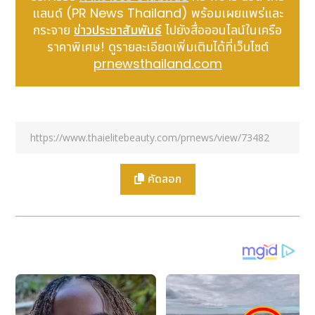
แลนด์ (PR News Thailand) พร้อมเผยแพร่และ
กดลิ้งค์เพื่อดูข้อมูลเพิ่มเติมและสมัคร
กระจาย
ข่าวประชาสัมพันธ์
ไปยังสื่อออนไลน์ในเครือ
https://forms.gle/vMy6kuJVzmecErMw8
ราคาพิเศษ! ดูรายละเอียดเพิ่มเติมได้ที่เว็บไซต์
prnewsthailand.com
สอบถามเพิ่มเติมได้ที่
สถาบันพัฒนาวิสาหกิจขนาดกลางและขนาดย่อม (ISMED)
คุณธีรโชติ โทร. 082-450-2626
คุณสุธานี โทร. 082-450-2623
คัดลอก