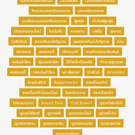
รับทำเว็บไซต์โรงแรม
เว็บเซลเพจ
เว็บเซลเพจโรงแรม
โรงแรมนครศรีธรรมราช
นครศรีธรรมราช
รวมโรงแรมนครศรีธรรมราช
ผู้หญิง
เว็บไซต์ผู้หญิง
นิตยสารออนไลน์
โปรโมชั่น
ความงาม
แฟชั่น
สุขภาพ
ไลฟ์สไตล์
สลากกินแบ่งรัฐบาล
ผลสลากกินแบ่งรัฐบาล
หวย
ตรวจหวย
ลอตเตอรี่
เรียงเบอร์
รวมข่าวประชาสัมพันธ์
วงล้อนำโชค
สุ่มเลขนำโชค
ไอ้ไข่เด็กวัดเจดีย์
ท้าวเวสสุวรรณ
หวยงวดนี้
เลขเด่นนำโชค
พระพิฆเนศ
นิวส์ไวร์
newswire
ไทยนิวส์ไวร์
thainewswire
จองตั๋วรถทัวร์
จองตั๋วรถทัวร์ออนไลน์
รีสอร์ทตราด
ตราดรีสอร์ท
โรงแรมตราด
Resort Trat
Trat Resort
ดูดวงไพ่ทาโรต์
ดูดวงไพ่ยิปซี
ดูดวงฟรี
ดูดวงออนไลน์
ดูดวงทั่วไป
ดูดวงการงาน
ดูดวงการเงิน
ดูดวงความรัก
ดูดวงสุขภาพ
ดูดวงการศึกษา