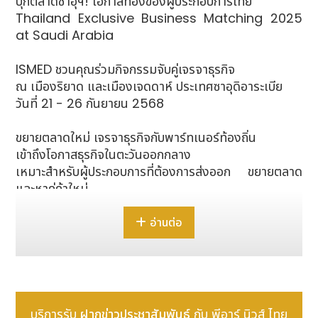
บุกตลาดซาอุฯ! โอกาสทองของผู้ประกอบการไทย
Thailand Exclusive Business Matching 2025
at Saudi Arabia
ISMED ชวนคุณร่วมกิจกรรมจับคู่เจรจาธุรกิจ
ณ เมืองริยาด และเมืองเจดดาห์ ประเทศซาอุดิอาระเบีย
วันที่ 21 - 26 กันยายน 2568
ขยายตลาดใหม่ เจรจาธุรกิจกับพาร์ทเนอร์ท้องถิ่น
เข้าถึงโอกาสธุรกิจในตะวันออกกลาง
เหมาะสำหรับผู้ประกอบการที่ต้องการส่งออก ขยายตลาด
และหาคู่ค้าใหม่
ราคาค่าบริการเพียง 120,000 บาท
อ่านต่อ
(รวมค่าตั๋วเครื่องบิน ไป-กลับ, ที่พัก, อาหาร, รถรับส่ง และ
กิจกรรมเจรจาธุรกิจครบวงจร)
โอกาสมีไว้สำหรับผู้กล้า! สมัครก่อน เตรียมพร้อมก่อน ใคร
จะรู้...ซาอุฯ อาจเป็นตลาดใหม่ของคุณ!
บริการรับ
ฝากข่าวประชาสัมพันธ์
กับ พีอาร์ นิวส์ ไทย