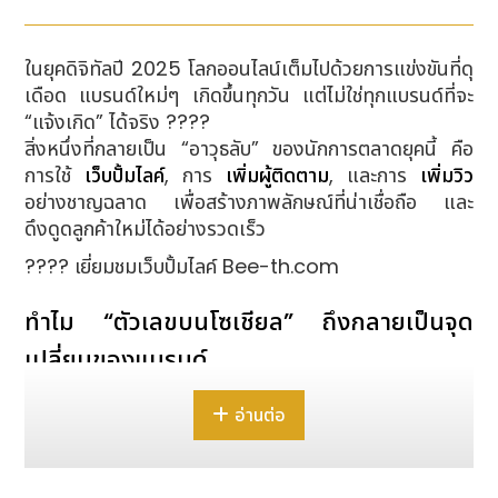
ในยุคดิจิทัลปี 2025 โลกออนไลน์เต็มไปด้วยการแข่งขันที่ดุ
เดือด แบรนด์ใหม่ๆ เกิดขึ้นทุกวัน แต่ไม่ใช่ทุกแบรนด์ที่จะ
“แจ้งเกิด” ได้จริง ????
สิ่งหนึ่งที่กลายเป็น “อาวุธลับ” ของนักการตลาดยุคนี้ คือ
การใช้
เว็บปั้มไลค์
, การ
เพิ่มผู้ติดตาม
, และการ
เพิ่มวิว
อย่างชาญฉลาด เพื่อสร้างภาพลักษณ์ที่น่าเชื่อถือ และ
ดึงดูดลูกค้าใหม่ได้อย่างรวดเร็ว
???? เยี่ยมชมเว็บปั้มไลค์ Bee-th.com
ทำไม “ตัวเลขบนโซเชียล” ถึงกลายเป็นจุด
เปลี่ยนของแบรนด์
ลองนึกภาพเพจ Facebook หรือบัญชี TikTok สอง
อ่านต่อ
บัญชีที่ขายสินค้าคล้ายกัน
บัญชีแรกมีผู้ติดตาม 15,000 คน ยอดไลค์โพสต์เฉลี่ย