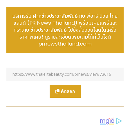
1,000 ????
อีกบัญชีมีผู้ติดตามเพียง 120 คน ยอดไลค์โพสต์ละ
10
บริการรับ
ฝากข่าวประชาสัมพันธ์
กับ พีอาร์ นิวส์ ไทย
แลนด์ (PR News Thailand) พร้อมเผยแพร่และ
คุณคิดว่าผู้บริโภคจะรู้สึกมั่นใจในแบรนด์ไหนมากกว่ากัน?
กระจาย
ข่าวประชาสัมพันธ์
ไปยังสื่อออนไลน์ในเครือ
แน่นอนว่า
ตัวเลขที่มากกว่า
มักสร้างความน่าเชื่อถือได้ทันที
ราคาพิเศษ! ดูรายละเอียดเพิ่มเติมได้ที่เว็บไซต์
แบบไม่ต้องอธิบาย
prnewsthailand.com
นี่คือเหตุผลที่
การปั้มไลค์
และการใช้
เว็บปั้มไลค์คุณภาพ
เช่น Bee-th.com เข้ามามีบทบาทสำคัญในการ “เร่ง
สร้างฐานความเชื่อมั่น” ในช่วงเริ่มต้นของแบรนด์
3
พฤติกรรมผู้บริโภคยุค
2025
ที่นักการ
ตลาดต้องเข้าใจ
คัดลอก
1.
ผู้บริโภคตัดสินใจจากความนิยม
เบื้องต้น
ในยุคที่คนเลื่อนฟีดเร็วมาก ข้อมูลส่วนใหญ่ที่ใช้ตัดสินใจเกิด