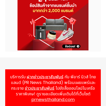
บริการรับ
ฝากข่าวประชาสัมพันธ์
กับ พีอาร์ นิวส์ ไทย
แลนด์ (PR News Thailand) พร้อมเผยแพร่และ
กระจาย
ข่าวประชาสัมพันธ์
ไปยังสื่อออนไลน์ในเครือ
ราคาพิเศษ! ดูรายละเอียดเพิ่มเติมได้ที่เว็บไซต์
prnewsthailand.com