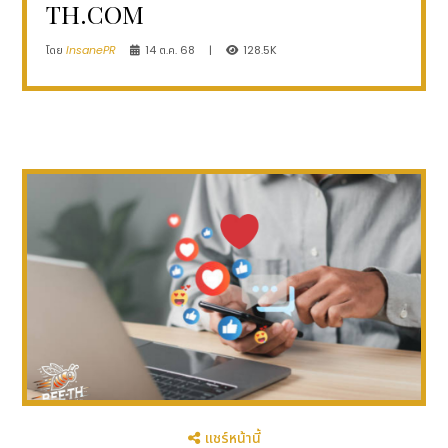
TH.COM
โดย
InsanePR
14 ต.ค. 68
|
128.5K
แชร์หน้านี้