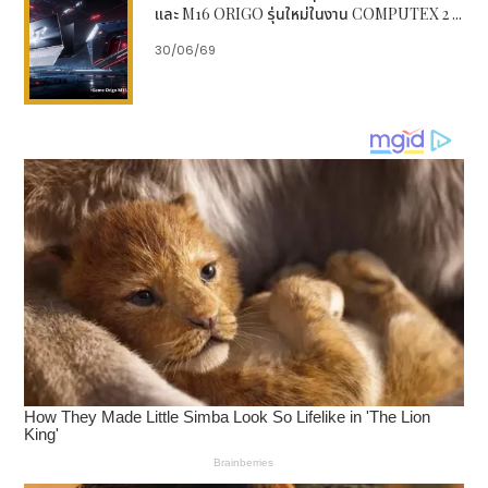
และ M16 ORIGO รุ่นใหม่ในงาน COMPUTEX 2 ...
ปั้มไลค์ช่วงเวลาที่กลุ่มเป้าหมายออนไลน์เยอะ
(18.00–22.00 น.)
30/06/69
????
เชื่อมโยงหลายแพลตฟอร์ม
→ เช่น เพิ่มวิว
TikTok แล้วแชร์ไป Facebook เพื่อให้เกิดการกระ
จายตัว
????
อย่าปั้มแบบสุ่มสี่สุ่มห้า
→ เลือกบริการที่
ปลอดภัย มีชื่อเสียง เช่น Bee-th.com เท่านั้น
✅ ทดลองใช้งานฟรีได้ที่ Bee-th.com
ตัวอย่างการนำไปใช้จริง
????️
ธุรกิจขายของออนไลน์
: เพิ่มผู้ติดตามเพจ
Facebook 10,000 คนใน 7 วัน → ยอดขายเพิ่ม 3
เท่า
????
Influencer
มือใหม่
: ปั้มวิว TikTok จนวิดีโอ
ติดหน้า “สำหรับคุณ” → ยอดฟอลโลเวอร์พุ่ง
????
ติวเตอร์ออนไลน์
: ปั้มไลค์โพสต์โฆษณาคอร์ส
เรียน → คนสนใจสมัครเรียนเพิ่มทันที