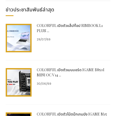
YouTube ก็สามารถปั้มยอดได้จากที่เดียวแบบครบวงจร
ข่าวประชาสัมพันธ์ล่าสุด
4.
มีบริการ “ทดลองฟรี”
COLORFUL เปิดตัวแล็ปท็อป RIMBOOK L1
Bee-th.com เปิดให้ทดลองปั้มไลค์ฟรีและเพิ่มวิวฟรี
PLUS ...
สำหรับผู้ใช้ใหม่ ทำให้คุณมั่นใจในคุณภาพก่อนตัดสินใจใช้
งานจริง
29/07/69
5.
รองรับการทำการตลาดระยะยาว
ระบบ Drip Feed (ค่อยๆ เพิ่มยอด) ช่วยให้แบรนด์
COLORFUL เปิดตัวเมนบอร์ด IGAME B850I
สามารถสร้างความนิยมแบบค่อยเป็นค่อยไป เหมือนยอดโต
MINI OC V14 ...
จากผู้ติดตามจริง
30/06/69
เทคนิคการใช้เว็บปั้มไลค์ให้ได้ผลสูงสุด
✅
เริ่มจากโพสต์คุณภาพ
→ แม้จะปั้มไลค์ แต่คอน
เทนต์ต้องดีเพื่อให้คน organic มีส่วนร่วมต่อ
????
กำหนดช่วงเวลาปั้มให้เหมาะสม
→ เช่น
COLORFUL เปิดตัวโน้ตบุ๊กเกมมิ่ง IGAME M15