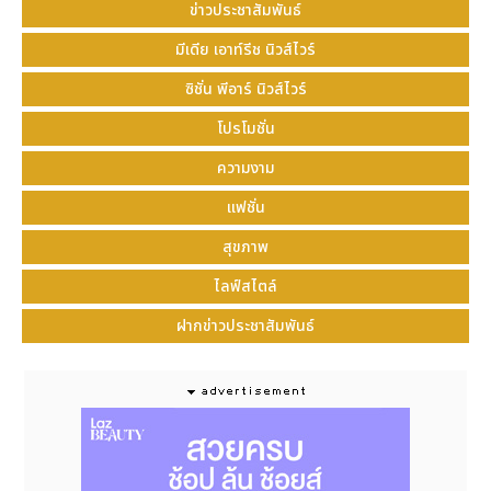
แชร์ต่อไปในวงกว้างโดยอัตโนมัติ
ข่าวประชาสัมพันธ์
นี่คือพลังของการ
เพิ่มวิว
— เมื่อระบบเห็นว่าโพสต์ได้รับ
มีเดีย เอาท์รีช นิวส์ไวร์
ความนิยม ก็จะป้อนต่อให้ผู้ใช้คนอื่นแบบ organic อีกชั้น
หนึ่ง
ซิชั่น พีอาร์ นิวส์ไวร์
โปรโมชั่น
เว็บ
ปั้มไลค์
คืออะไร และทำงานอย่างไร
?
ความงาม
เว็บปั้มไลค์
คือระบบออนไลน์ที่ช่วยเพิ่มตัวเลขยอดไลค์ ผู้
แฟชั่น
ติดตาม ยอดวิว หรือแม้แต่คอมเมนต์ ให้กับบัญชีโซเชียล
ของคุณโดยอัตโนมัติ
สุขภาพ
โดยเฉพาะ Bee-th.com ซึ่งเป็นหนึ่งในเว็บที่ได้รับความ
ไลฟ์สไตล์
นิยมสูงสุดในไทย มีระบบที่เสถียร ปลอดภัย และสามารถ
เลือกบริการได้หลายแพลตฟอร์ม เช่น Facebook,
ฝากข่าวประชาสัมพันธ์
Instagram, TikTok, YouTube และอื่นๆ
✅ ไม่ต้องใช้รหัสผ่าน
✅ ยอดจริง คนจริง
✅ เพิ่มได้ทั้งเพจส่วนตัวและเพจธุรกิจ
✅ รองรับการใช้งานทั้งมือถือและคอมพิวเตอร์