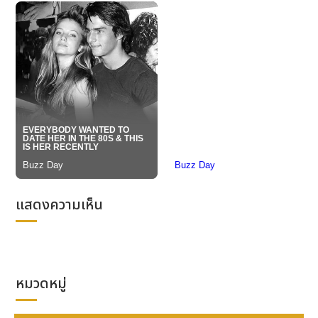
ภายในไม่กี่วินาที
หากโพสต์ของคุณมียอดไลค์ ยอดแชร์ หรือยอดวิวสูง คนจะ
หยุดดูทันที — นี่คือพฤติกรรมที่แบรนด์ฉลาดๆ ใช้
ปั้มไลค์
และ
เพิ่มวิว
เพื่อ “ดึงสายตา” ก่อนที่จะขายจริง
2.
ยอดติดตามคือบัตรผ่านความน่า
เชื่อถือ
บัญชีที่มีผู้ติดตามน้อย มักถูกมองว่า “ยังไม่เป็นมืออาชีพ”
แม้สินค้าจะดีแค่ไหนก็ตาม
ดังนั้น การ
เพิ่มผู้ติดตาม
ให้พุ่งตั้งแต่ช่วงแรก คือการเปิด
แสดงความเห็น
ประตูความไว้วางใจที่รวดเร็วและตรงจุด
3.
ผู้บริโภคแชร์ต่อถ้าเห็นว่า “คนอื่น
ก็สนใจ”
หมวดหมู่
โพสต์ที่มียอดวิวสูงบน TikTok หรือ Facebook มักถูก