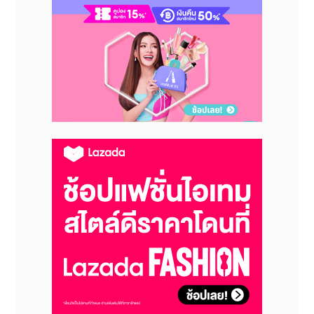
5
เหตุผลที่นักธุรกิจและอินฟลูเอนเซอร์เลือก
ใช้
Bee-th.com
1.
เร็ว — ยอดขึ้นภายในไม่กี่นาที
บริการของ Bee-th.com ช่วยให้ยอดไลค์และผู้ติดตาม
เพิ่มขึ้นอย่างรวดเร็ว เหมาะสำหรับเพจที่ต้องการสร้าง
ความน่าเชื่อถือทันที เช่น เพจเปิดตัวสินค้า หรือไลฟ์ขาย
ของ
2.
ปลอดภัย — ไม่เสี่ยงโดนปิดบัญชี
ระบบของเว็บออกแบบมาให้ทำงานแบบเป็นธรรมชาติ ไม่
สแปม ไม่ฝืนระบบ จึงไม่เสี่ยงโดนแบน
3.
รองรับหลายแพลตฟอร์ม
ไม่ว่าจะเป็น Facebook, TikTok, Instagram, หรือ