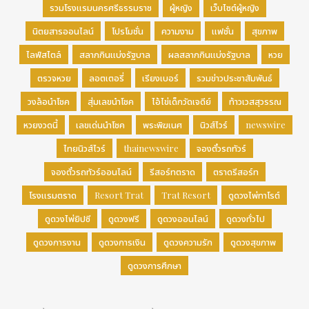
รวมโรงแรมนครศรีธรรมราช
ผู้หญิง
เว็บไซต์ผู้หญิง
นิตยสารออนไลน์
โปรโมชั่น
ความงาม
แฟชั่น
สุขภาพ
ไลฟ์สไตล์
สลากกินแบ่งรัฐบาล
ผลสลากกินแบ่งรัฐบาล
หวย
ตรวจหวย
ลอตเตอรี่
เรียงเบอร์
รวมข่าวประชาสัมพันธ์
วงล้อนำโชค
สุ่มเลขนำโชค
ไอ้ไข่เด็กวัดเจดีย์
ท้าวเวสสุวรรณ
หวยงวดนี้
เลขเด่นนำโชค
พระพิฆเนศ
นิวส์ไวร์
newswire
ไทยนิวส์ไวร์
thainewswire
จองตั๋วรถทัวร์
จองตั๋วรถทัวร์ออนไลน์
รีสอร์ทตราด
ตราดรีสอร์ท
โรงแรมตราด
Resort Trat
Trat Resort
ดูดวงไพ่ทาโรต์
ดูดวงไพ่ยิปซี
ดูดวงฟรี
ดูดวงออนไลน์
ดูดวงทั่วไป
ดูดวงการงาน
ดูดวงการเงิน
ดูดวงความรัก
ดูดวงสุขภาพ
ดูดวงการศึกษา