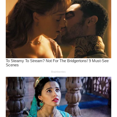
สรุป — ปี
2025
ใครเร็ว ใครได้
ในยุคที่การแข่งขันบนโลกออนไลน์เข้มข้น
การสร้างความ
นิยมตั้งแต่วันแรก
คือสิ่งที่ทำให้แบรนด์ก้าวกระโดด
การใช้
เว็บปั้มไลค์
,
เพิ่มผู้ติดตาม
, และ
เพิ่มวิว
อย่างมีแผน
เป็นกลยุทธ์ที่ทั้งธุรกิจและครีเอเตอร์ไม่ควรมองข้าม
???? อย่ารอให้คนมาหาแบรนด์คุณเอง
เริ่ม “สร้างกระแส” ให้แบรนด์คุณตั้งแต่วันนี้กับ Bee-
th.com