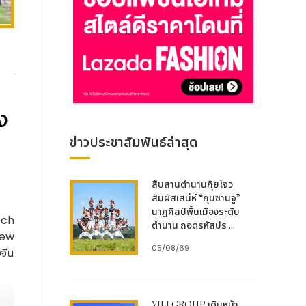
ง
ข่าวประชาสัมพันธ์ล่าสุด
สืบสานตำนานกุ้ยโจว
สัมผัสเสน่ห์ “กุนซานจู”
นาฏศิลป์พื้นเมืองระดับ
ech
ตำนาน ถอดรหัสปร ...
New
05/08/69
จีน
ายใน
YILI GROUP เดินหน้า