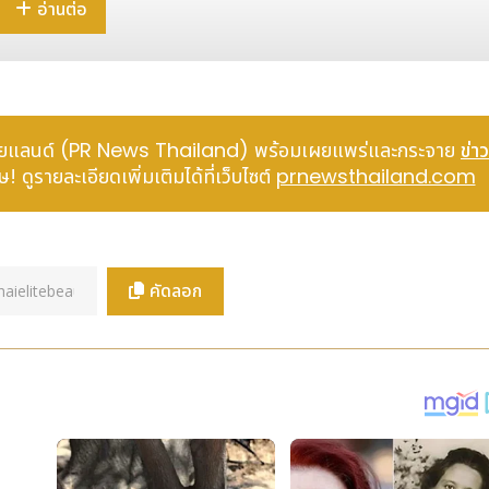
จาการค้า เพื่อเสริมสร้างความร่วมมือด้านการเกษตรในเชิงปฏิบัติร่วม
อ่านต่อ
ศที่เข้าร่วมข้อริเริ่มสายแถบและเส้นทาง (Belt and RoadInitiative)
ะออนไลน์ ทั้งในสถานที่และนอกสถานที่ ทั้งในประเทศและต่างประเทศ เพ
านการเกษตร” จากสถาบันวิจัยและบริษัททั่วโลก ครอบคลุมหัวข้อหลัก ได
ะหยัดน้ำ การเกษตรอัจฉริยะ และการเกษตรดิจิทัล
์ ไทยแลนด์ (PR News Thailand) พร้อมเผยแพร่และกระจาย
ข่าว
ต่อเนื่องรวม 31 ครั้ง ก้าวขึ้นเป็นหนึ่งในงานแสดงเทคโนโลยีการเกษตรที่
 ดูรายละเอียดเพิ่มเติมได้ที่เว็บไซต์
prnewsthailand.com
เวทีสำคัญที่เปิดโอกาสให้นานาประเทศได้แสดงความก้าวหน้าด้านการเก
ย่างเปิดกว้าง จวบจนถึงปัจจุบัน งานนี้ได้จัดกิจกรรมแลกเปลี่ยนระหว
่างประเทศเข้าร่วมงานเกือบ 2,000 ราย
ตั้งศูนย์สาธิตการฝึกอบรมและการแลกเปลี่ยนเทคโนโลยีการเกษตรขององค์
คัดลอก
ับเคลื่อนใหม่ให้แก่งานมหกรรมนี้ และยกระดับให้เป็นเวทีความร่วมมือ
การความร่วมมือเซี่ยงไฮ้ทั้ง 26 ประเทศได้เปิดพาวิลเลียนประจำประเท
 โดยมีการจัดแสดงสินค้ามากมาย อาทิ งานหัตถกรรมจากปากีสถาน ช็อกโ
ฯลฯ ซึ่งหลายรายการจัดแสดงเป็นครั้งแรกในประเทศจีน
กีสถาน กล่าวว่า “เราหวังว่าสินค้าของเราจะสามารถเจาะเข้าสู่ตลาดจี