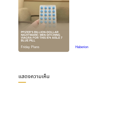
งานมหกรรมในปีนี้จะจัดขึ้นพร้อมกับงานแสดงสินค้าเกษต
งานจะมีโซนจัดแสดงสินค้าแบบครบวงจร โซนจัดแสดงสินค้า
ในขณะเดียวกันจะมีการจัดกิจกรรมคู่ขนานหลายรายการ ได้แก
ประจำปี 2568 เวิร์กช็อปว่าด้วยการพัฒนาการเกษตรและ
องค์การความร่วมมือเซี่ยงไฮ้ และกิจกรรมการจับคู่อุปทาน-อ
ในกลุ่มประเทศองค์การความร่วมมือเซี่ยงไฮ้ ตลอดจนช่วยให้ผ
ด้วยแรงขับเคลื่อนจากข้อริเริ่มสายแถบและเส้นทาง ส่งผ
สะพานเชื่อมระหว่างภาคการเกษตรของจีนกับทั่วโลก และเป็
เป็นกลไกสำคัญในการผลักดันความร่วมมือด้านการเกษตรระห
ที่มา : งานมหกรรมเทคโนโลยีการเกษตรไฮเทคเขตหยางหลิง ประ
โพสต์ : บริษัท ดาต้าเซ็ต จำกัด
แสดงความเห็น
เผยแพร่ : พีอาร์ นิวส์ ไทยแลนด์