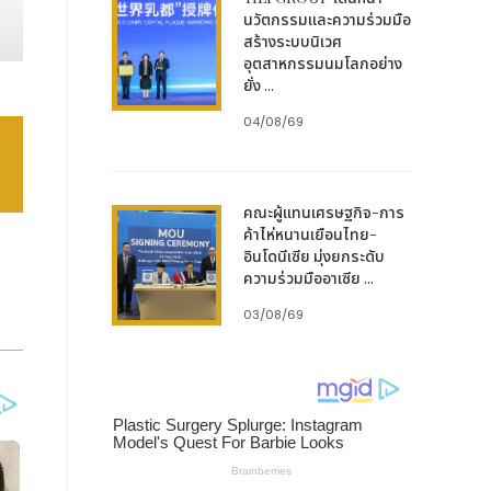
กับ
นวัตกรรมและความร่วมมือ
สร้างระบบนิเวศ
อุตสาหกรรมนมโลกอย่าง
ื่อ
ยั่ง ...
้แก่
04/08/69
ยิ่ง
ษตร
่าง
คณะผู้แทนเศรษฐกิจ-การ
ค้าไห่หนานเยือนไทย-
อินโดนีเซีย มุ่งยกระดับ
การ
ความร่วมมืออาเซีย ...
ด้าน
03/08/69
ศใน
กแล
นได้