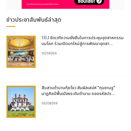
สู่ “สวรรค์อันบริสุทธิ์” ที่สามารถดื่มด่ำกับความงามอัน
แท้จริงของญี่ปุ่นได้อย่างผ่อนคลาย
https://goto.nagasaki-tabinet.com/en
ข่าวประชาสัมพันธ์ล่าสุด
ที่มา : เมืองโกโตะ รัฐบาลจังหวัดนางาซากิ
โพสต์ : บริษัท ดาต้าเซ็ต จำกัด
YILI จัดเวทีความยั่งยืนในการประชุมอุตสาหกรรม
เผยแพร่ : พีอาร์ นิวส์ ไทยแลนด์
นมโลก ร่วมเปิดบทใหม่สู่การพัฒนาอุตสา ...
10/08/69
สืบสานตำนานกุ้ยโจว สัมผัสเสน่ห์ “กุนซานจู”
นาฏศิลป์พื้นเมืองระดับตำนาน ถอดรหัสปร ...
05/08/69