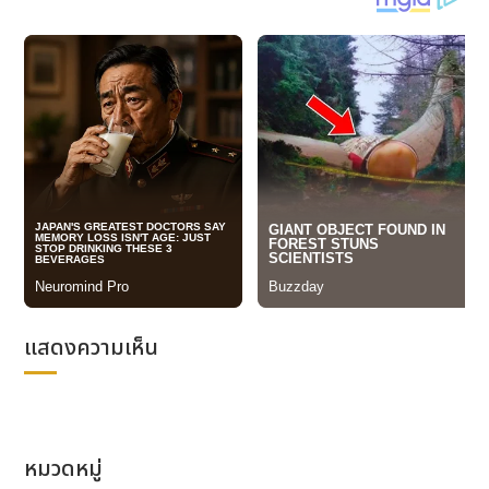
รูปภาพ :
แสดงความเห็น
https://cdn.kyodonewsprwire.jp/prwfile/rele
“ประสบการณ์สุดพิเศษ” ของหมู่เกาะโกโตะ นำเสนอในรูป
แบบวิดีโอ
หมวดหมู่
นอกเหนือจากการบอกเล่าประวัติศาสตร์ของคริสเตียนผู้