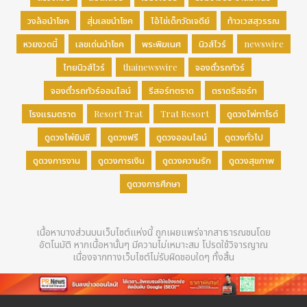
วงล้อนำโชค
สุ่มเลขนำโชค
ไอ้ไข่เด็กวัดเจดีย์
ท้าวเวสสุวรรณ
หวยงวดนี้
เลขเด่นนำโชค
พระพิฆเนศ
นิวส์ไวร์
newswire
ไทยนิวส์ไวร์
thainewswire
จองตั๋วรถทัวร์
จองตั๋วรถทัวร์ออนไลน์
รีสอร์ทตราด
ตราดรีสอร์ท
โรงแรมตราด
Resort Trat
Trat Resort
ดูดวงไพ่ทาโรต์
ดูดวงไพ่ยิปซี
ดูดวงฟรี
ดูดวงออนไลน์
ดูดวงทั่วไป
ดูดวงการงาน
ดูดวงการเงิน
ดูดวงความรัก
ดูดวงสุขภาพ
ดูดวงการศึกษา
เนื้อหาบางส่วนบนเว็บไซต์แห่งนี้ ถูกเผยแพร่จากสาธารณชนโดย
อัตโนมัติ หากเนื้อหานั้นๆ มีความไม่เหมาะสม โปรดใช้วิจารญาณ
เนื่องจากทางเว็บไซต์ไม่รับผิดชอบใดๆ ทั้งสิ้น