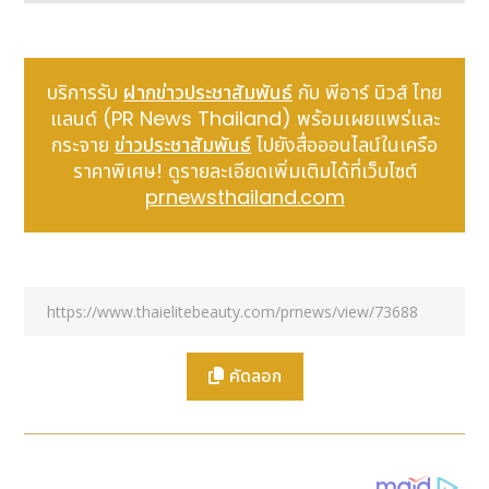
https://livejapan.com/en/in-tokyo/in-pref-
other/in-pref-nagasaki/article-a0005795/
ความเป็นมาของการเผยแพร่บทความ: คุณค่าพิเศษของโก
บริการรับ
ฝากข่าวประชาสัมพันธ์
กับ พีอาร์ นิวส์ ไทย
โตะ เกาะแห่งศรัทธา
แลนด์ (PR News Thailand) พร้อมเผยแพร่และ
กระจาย
ข่าวประชาสัมพันธ์
ไปยังสื่อออนไลน์ในเครือ
หมู่เกาะโกโตะเป็นดินแดนอันทรงคุณค่าที่ยังคงบอกเล่า
ราคาพิเศษ! ดูรายละเอียดเพิ่มเติมได้ที่เว็บไซต์
ประวัติศาสตร์ของ “คริสเตียนผู้ซ่อนเร้น” ซึ่งเป็นกลุ่มชาว
prnewsthailand.com
คริสต์ที่หลบหนีการปราบปรามในยุคที่ห้ามนับถือศาสนา
คริสต์ และแอบรักษาศรัทธาของตนไว้อย่างมั่นคงด้วยการ
ตั้งถิ่นฐานบนหมู่เกาะแห่งนี้
ถิ่นฐานและกลุ่มคริสตจักรของชาวคริสต์เหล่านี้ได้รับการขึ้น
ทะเบียนเป็นแหล่งมรดกโลกภายใต้ชื่อ “แหล่งมรดก
คริสเตียนผู้ซ่อนเร้นในภูมิภาคนางาซากิและอามาคุสะ” และ
ปัจจุบันกำลังได้รับความสนใจมากขึ้นอย่างต่อเนื่องในฐานะ
คัดลอก
จุดหมายปลายทางการท่องเที่ยวด้านจิต วิญญาณที่มีความ
ลึกซึ้ง ไม่ใช่แค่เพียงสถานที่ท่องเที่ยวทั่วไป เมืองโกโตะได้
ส่งเสริมการท่องเที่ยวเชิงประสบการณ์คุณภาพสูง โดยมี
มรดกโลกดังกล่าวเป็นศูนย์กลาง