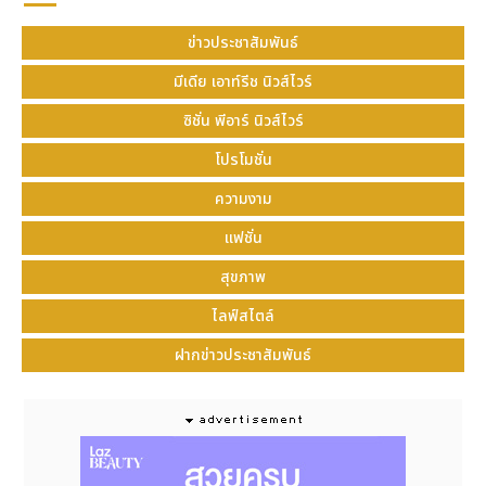
ซ่อนเร้นแล้ว บทความพิเศษนี้ยังมาพร้อมวิดีโอที่ถ่ายทอด
ข่าวประชาสัมพันธ์
เรื่องราวที่น่าสนใจผ่านภาพที่เข้าใจง่าย โดยมีการแนะนำ
กิจกรรมหลากหลายเพื่อให้นักท่องเที่ยวได้สัมผัสวิถีชีวิต
มีเดีย เอาท์รีช นิวส์ไวร์
และวัฒนธรรมของหมู่เกาะโกโตะ เช่น ทัศนียภาพอันงดงาม
ซิชั่น พีอาร์ นิวส์ไวร์
และประสบการณ์การรับประทานอาหารที่เป็นเอกลักษณ์
เฉพาะของหมู่เกาะโกโตะ
โปรโมชั่น
https://www.youtube.com/watch?
ความงาม
v=R4IuHt6lMoU
แฟชั่น
นอกจากนี้ เมืองโกโตะได้เริ่มจัดทำวิดีโอ “Media
Footage” ที่บันทึกภาพทิวทัศน์อันงดงาม อาคาร
สุขภาพ
ประวัติศาสตร์ และกิจกรรมเชิงประสบการณ์ต่าง ๆ ของหมู่
ไลฟ์สไตล์
เกาะโกโตะ เพื่อให้องค์กรสื่อนำไปใช้งานได้สะดวกยิ่งขึ้น
ฝากข่าวประชาสัมพันธ์
https://www.youtube.com/watch?v=6o-
5zGnM9r0
แนวโน้มในอนาคต
เมืองโกโตะ จังหวัดนางาซากิ จะเดินหน้าโปรโมต