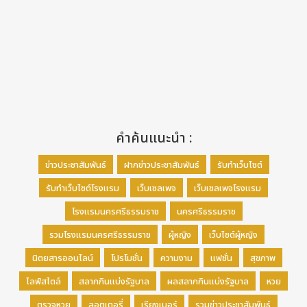
คำค้นแนะนำ :
ข่าวประชาสัมพันธ์
ฝากข่าวประชาสัมพันธ์
รับทำเว็บไซต์
รับทำเว็บไซต์โรงแรม
เว็บเซลเพจ
เว็บเซลเพจโรงแรม
โรงแรมนครศรีธรรมราช
นครศรีธรรมราช
รวมโรงแรมนครศรีธรรมราช
ผู้หญิง
เว็บไซต์ผู้หญิง
นิตยสารออนไลน์
โปรโมชั่น
ความงาม
แฟชั่น
สุขภาพ
ไลฟ์สไตล์
สลากกินแบ่งรัฐบาล
ผลสลากกินแบ่งรัฐบาล
หวย
ตรวจหวย
ลอตเตอรี่
เรียงเบอร์
รวมข่าวประชาสัมพันธ์