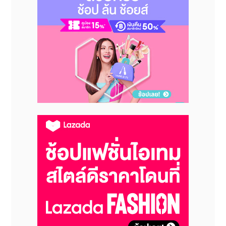
ประวัติศาสตร์ของคริสเตียนผู้ซ่อนเร้น แหล่งมรดกโลก
ทัศนียภาพอันงดงาม และอาหารอันเป็นเอกลักษณ์ของหมู่
เกาะโกโตะให้เป็นที่รู้จักในต่างประเทศอย่างต่อเนื่อง ภายใต้
สโลแกน “หมู่เกาะโกโตะ สวรรค์ซ่อนเร้นแห่งญี่ปุ่น” โดย
เมืองโกโตะจะนำเสนอการเดินทางสุดพิเศษเพื่อสัมผัส
เสน่ห์อันลึกซึ้งของหมู่เกาะโกโตะ “สวรรค์อันบริสุทธิ์” เพื่อ
ให้นักท่องเที่ยวได้สัมผัสแก่นแท้ของญี่ปุ่นโดยไม่ต้องเบียด
เสียดกับฝูงชน
เมืองโกโตะตั้งอยู่ทางตะวันตกเฉียงใต้ของหมู่เกาะโกโตะ
และเป็นเทศบาลเมืองที่ประกอบด้วยเกาะหลักสามเกาะ
ได้แก่ เกาะฟุกุเอะ เกาะนารุ และเกาะฮิซากะ พร้อมด้วยเกาะ
น้อยใหญ่อีก 60 เกาะ สิ่งที่น่าสนใจในเมืองมีความเชื่อมโยง
กับประวัติศาสตร์แห่งศรัทธาอันลึกซึ้ง ซึ่งครอบคลุมถึงองค์
ประกอบของแหล่งมรดกโลกทางวัฒนธรรม “แหล่งมรดก
คริสเตียนผู้ซ่อนเร้นในภูมิภาคนางาซากิและอามาคุสะ” รวม
ถึงทะเลอันงดงามที่มีน้ำใสที่สุดแห่งหนึ่งในญี่ปุ่น และ
วัฒนธรรมอาหารอันอุดมสมบูรณ์ เมืองโกโตะยังมีนักท่อง
เที่ยวต่างชาติไม่พลุกพล่านมากนัก และยินดีต้อนรับทุกท่าน