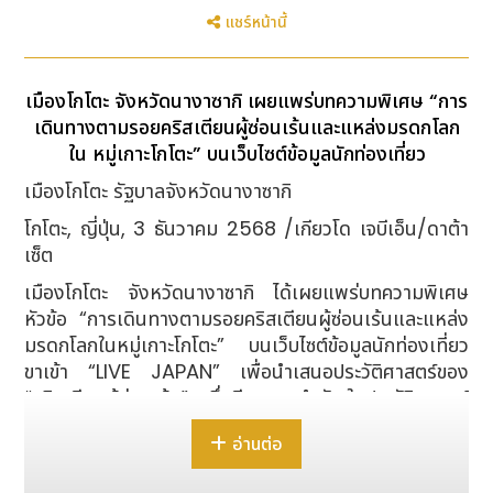
แชร์หน้านี้
เมืองโกโตะ จังหวัดนางาซากิ เผยแพร่บทความพิเศษ “การ
เดินทางตามรอยคริสเตียนผู้ซ่อนเร้นและแหล่งมรดกโลก
ใน หมู่เกาะโกโตะ” บนเว็บไซต์ข้อมูลนักท่องเที่ยว
เมืองโกโตะ รัฐบาลจังหวัดนางาซากิ
โกโตะ, ญี่ปุ่น, 3 ธันวาคม 2568 /เกียวโด เจบีเอ็น/ดาต้า
เซ็ต
เมืองโกโตะ จังหวัดนางาซากิ ได้เผยแพร่บทความพิเศษ
หัวข้อ “การเดินทางตามรอยคริสเตียนผู้ซ่อนเร้นและแหล่ง
มรดกโลกในหมู่เกาะโกโตะ” บนเว็บไซต์ข้อมูลนักท่องเที่ยว
ขาเข้า “LIVE JAPAN” เพื่อนำเสนอประวัติศาสตร์ของ
“คริสเตียนผู้ซ่อนเร้น” ซึ่งมีบทบาทสำคัญในประวัติศาสตร์
ศาสนาคริสต์ของญี่ปุ่น รวมถึงเสน่ห์ของกลุ่มคริสตจักร
อ่านต่อ
มรดกโลกอันเป็นแหล่งรวมศรัทธาของคริสเตียนทั้งใน
ประเทศและต่างประเทศ