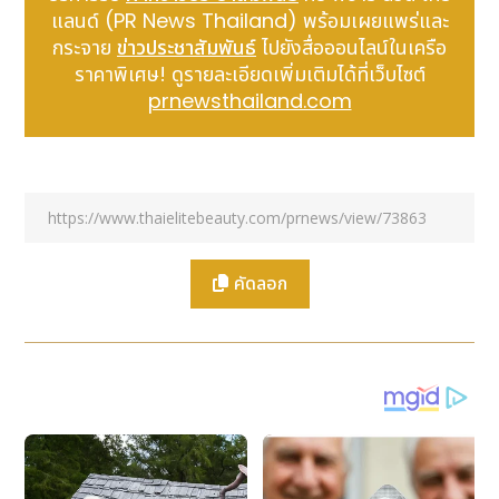
สองครั้ง โดยมีสาเหตุหลักมาจากการระบาดของโรคโค
แลนด์ (PR News Thailand) พร้อมเผยแพร่และ
วิด-19 จนในที่สุดก็ได้จัดขึ้นที่เมืองซานย่าในปีนี้ โดยมีผู้เข้า
กระจาย
ข่าวประชาสัมพันธ์
ไปยังสื่อออนไลน์ในเครือ
ร่วมประมาณ 10,000 คน รวมถึงนักกีฬา 1,790 คน
ราคาพิเศษ! ดูรายละเอียดเพิ่มเติมได้ที่เว็บไซต์
prnewsthailand.com
นับเป็นครั้งแรกที่มณฑลไห่หนานได้รับเกียรติเป็นเจ้าภาพ
จัดการแข่งขันกีฬาชายหาดระดับทวีป อีกทั้งยังเป็น
มหกรรมกีฬานานาชาติรายการใหญ่ครั้งแรกตั้งแต่มีการ
เปิดท่าเรือการค้าเสรีไห่หนานเมื่อเดือนธันวาคมปีที่แล้ว
การแข่งขันกีฬาเอเชียนบีชเกมส์ ครั้งที่ 6 มีกำหนดจัดขึ้น
ระหว่างวันที่ 22-30 เมษายน โดยมีการแข่งขันทั้งหมด 14
ชนิดกีฬา (15 ประเภทกีฬา) ชิงเหรียญทองรวมทั้งสิ้น 62
คัดลอก
เหรียญ ทั้งนี้ นับเป็นครั้งที่สองที่จีนได้รับเกียรติเป็นเจ้า
ภาพจัดการแข่งขันกีฬาเอเชียนบีชเกมส์ หลังจากที่เคยเป็น
เจ้าภาพมาแล้วในปี 2012 ณ เมืองไห่หยาง มณฑลซานตง
ประเทศจีนได้ส่งคณะผู้แทนเข้าร่วมการแข่งขันทั้งสิ้น 255
คน ประกอบด้วยนักกีฬา 171 คน ลงแข่งขันใน 13 ชนิดกีฬา
ชิงเหรียญทองรวม 60 เหรียญ นับว่าครั้งนี้จีนส่งทัพ
นักกีฬาเข้าร่วมการแข่งขันเอเชียนบีชเกมส์มากที่สุดเป็น