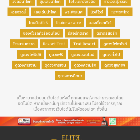
วงล้อนำโชค
สุ่มเลขนำโชค
ไอ้ไข่เด็กวัดเจดีย์
ท้าวเวสสุวรรณ
หวยงวดนี้
เลขเด่นนำโชค
พระพิฆเนศ
นิวส์ไวร์
newswire
ไทยนิวส์ไวร์
thainewswire
จองตั๋วรถทัวร์
จองตั๋วรถทัวร์ออนไลน์
รีสอร์ทตราด
ตราดรีสอร์ท
โรงแรมตราด
Resort Trat
Trat Resort
ดูดวงไพ่ทาโรต์
ดูดวงไพ่ยิปซี
ดูดวงฟรี
ดูดวงออนไลน์
ดูดวงทั่วไป
ดูดวงการงาน
ดูดวงการเงิน
ดูดวงความรัก
ดูดวงสุขภาพ
ดูดวงการศึกษา
เนื้อหาบางส่วนบนเว็บไซต์แห่งนี้ ถูกเผยแพร่จากสาธารณชนโดย
อัตโนมัติ หากเนื้อหานั้นๆ มีความไม่เหมาะสม โปรดใช้วิจารญาณ
เนื่องจากทางเว็บไซต์ไม่รับผิดชอบใดๆ ทั้งสิ้น