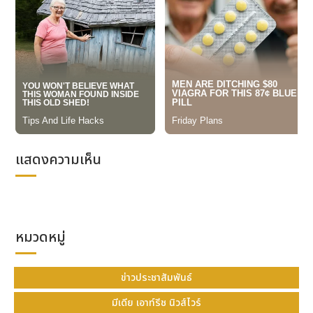
ประวัติการณ์
ที่มา : คณะกรรมการจัดการแข่งขันกีฬาเอเชียนบีชเกมส์
ครั้งที่ 6 "ซานย่า 2026"
โพสต์ : บริษัท ดาต้าเซ็ต จำกัด
เผยแพร่ : พีอาร์ นิวส์ ไทยแลนด์
แสดงความเห็น
หมวดหมู่
ข่าวประชาสัมพันธ์
มีเดีย เอาท์รีช นิวส์ไวร์