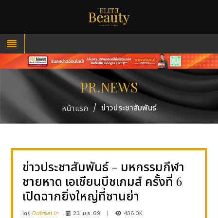
PR.NEWS
/
ข่าวประชาสัมพันธ์
หน้าแรก
ข่าวประชาสัมพันธ์ - มหกรรมกีฬา
ชายหาด เอเชียนบีชเกมส์ ครั้งที่ 6
เปิดฉากยิ่งใหญ่ที่ซานย่า
โดย
Dataxet In
23 เม.ย. 69
|
436.0K