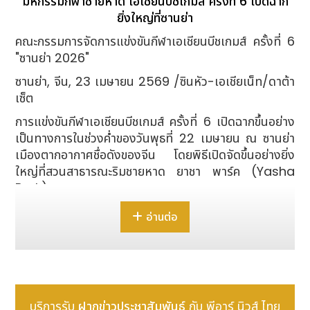
มหกรรมกีฬาชายหาด เอเชียนบีชเกมส์ ครั้งที่ 6 เปิดฉาก
ยิ่งใหญ่ที่ซานย่า
คณะกรรมการจัดการแข่งขันกีฬาเอเชียนบีชเกมส์ ครั้งที่ 6
"ซานย่า 2026"
ซานย่า, จีน, 23 เมษายน 2569 /ซินหัว-เอเชียเน็ท/ดาต้า
เซ็ต
การแข่งขันกีฬาเอเชียนบีชเกมส์ ครั้งที่ 6 เปิดฉากขึ้นอย่าง
เป็นทางการในช่วงค่ำของวันพุธที่ 22 เมษายน ณ ซานย่า
เมืองตากอากาศชื่อดังของจีน โดยพิธีเปิดจัดขึ้นอย่างยิ่ง
ใหญ่ที่สวนสาธารณะริมชายหาด ยาชา พาร์ค (Yasha
Park)
เสิ่น อี้ฉิน ที่ปรึกษาแห่งรัฐของจีน ได้ประกาศเปิดการ
อ่านต่อ
แข่งขันอย่างเป็นทางการ หลังจากที่ตัวแทนนักกีฬา 45
คณะ เดินขบวนเข้าสู่พิธีเปิดการแข่งขันกีฬาชายหาด
รายการใหญ่ระดับภูมิภาค
เดิมทีนั้น การแข่งขันกีฬาเอเชียนบีชเกมส์ ครั้งที่ 6 มี
กำหนดจัดขึ้นในปี 2020 แต่จำเป็นต้องเลื่อนออกไปถึง
บริการรับ
ฝากข่าวประชาสัมพันธ์
กับ พีอาร์ นิวส์ ไทย