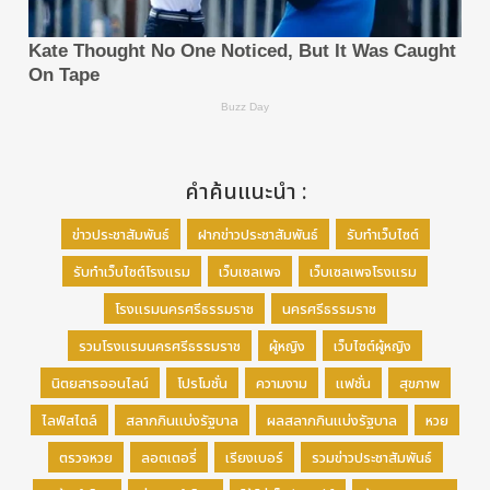
คำค้นแนะนำ :
ข่าวประชาสัมพันธ์
ฝากข่าวประชาสัมพันธ์
รับทำเว็บไซต์
รับทำเว็บไซต์โรงแรม
เว็บเซลเพจ
เว็บเซลเพจโรงแรม
โรงแรมนครศรีธรรมราช
นครศรีธรรมราช
รวมโรงแรมนครศรีธรรมราช
ผู้หญิง
เว็บไซต์ผู้หญิง
นิตยสารออนไลน์
โปรโมชั่น
ความงาม
แฟชั่น
สุขภาพ
ไลฟ์สไตล์
สลากกินแบ่งรัฐบาล
ผลสลากกินแบ่งรัฐบาล
หวย
ตรวจหวย
ลอตเตอรี่
เรียงเบอร์
รวมข่าวประชาสัมพันธ์