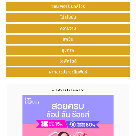
ซิชั่น พีอาร์ นิวส์ไวร์
โปรโมชั่น
ความงาม
แฟชั่น
สุขภาพ
ไลฟ์สไตล์
ฝากข่าวประชาสัมพันธ์