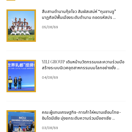
สืบสานตำนานกุ้ยโจว สัมผัสเสน่ห์ “กุนซานจู”
นาฏศิลป์พื้นเมืองระดับตำนาน ถอดรหัสปร ...
05/08/69
YILI GROUP เดินหน้านวัตกรรมและความร่วมมือ
สร้างระบบนิเวศอุตสาหกรรมนมโลกอย่างยั่ง ...
04/08/69
คณะผู้แทนเศรษฐกิจ-การค้าไห่หนานเยือนไทย-
อินโดนีเซีย มุ่งยกระดับความร่วมมืออาเซีย ...
03/08/69