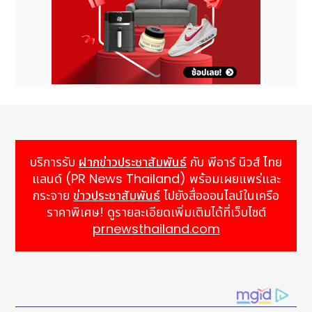
บริการรับ
ฝากข่าวประชาสัมพันธ์
กับ พีอาร์ นิวส์ ไทย
แลนด์ (PR News Thailand) พร้อมเผยแพร่และ
กระจาย
ข่าวประชาสัมพันธ์
ไปยังสื่อออนไลน์ในเครือ
ราคาพิเศษ! ดูรายละเอียดเพิ่มเติมได้ที่เว็บไซต์
prnewsthailand.com