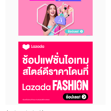
มันส์ในคอนเสิร์ตของศิลปินดังอย่างจาง เจิ้นเยว่ (Chang
Chen-yue) และเซียว จิ้งเถิง (Jam Hsiao) ณ
โอลิมปิก สปอร์ต เซ็นเตอร์ ที่จะเข้ามาเพิ่มสีสันทางศิลปะ
ของเฉิ่นหยางให้มีชีวิตชีวายิ่งขึ้น
เฉิ่นหยางเมืองที่ไม่หยุดนิ่ง: ปลุกสปิริตนักกีฬา สานฝันการ
ชิงชัย
ด้วยแรงขับเคลื่อนจากการแข่งขันกีฬาระดับอาชีพอย่าง
บาสเกตบอลลีกอาชีพของจีน (CBA) และการแข่งขันปั๊ม
แทร็คเยาวชนโลก นครเฉิ่นหยางพร้อมแล้วที่จะปลุกกระแส
ความมันส์ให้คอกีฬาทั่วเมืองได้ลุ้นกันตัวโก่ง นอกจากนี้ยัง
มีแมตช์ที่เปิดโอกาสให้ทุกคนได้ลงสนามจริงอย่าง “ลีก
ฟุตบอลภาคตะวันออกเฉียงเหนือของจีน” และการแข่งขัน
ฮาล์ฟมาราธอน พร้อมจัดเต็มโปรโมชันพิเศษเพียงใช้หาง
บัตร เราขอเชิญชวนเหล่านักท่องเที่ยวและแฟนกีฬามา
สัมผัสการชิงชัยระดับโลก ดื่มด่ำกับความงามของฤดูใบไม้
ผลิ สัมผัสวิถีชีวิตท้องถิ่น และตระเวนชิมของอร่อยขึ้นชื่อ
เพื่อให้ฤดูกาลนี้เป็นช่วงเวลาแห่งการพักผ่อนที่ทั้งผ่อน
คลายและตื่นเต้นเร้าใจอย่างที่สุด