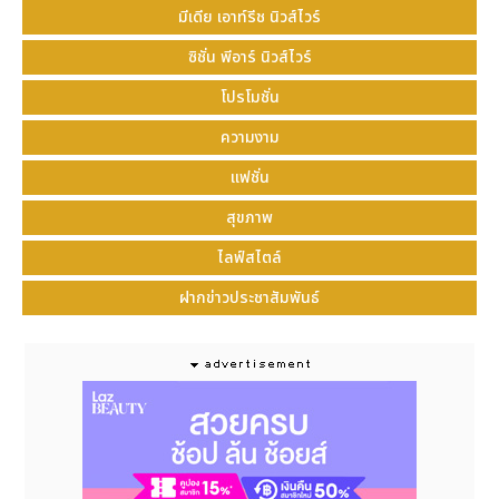
ท่านมาร่วมออกเดินทางท่องโลกวัฒนธรรม สัมผัสจิต
มีเดีย เอาท์รีช นิวส์ไวร์
วิญญาณและความรุ่งเรืองของเมืองเฉิ่นหยาง ผ่านเส้น
ทางสายประวัติศาสตร์ในฤดูใบไม้ผลินี้
ซิชั่น พีอาร์ นิวส์ไวร์
เฉิ่นหยางเมืองชิค: ปักหมุดพิกัดเทรนดี้ สนุกทุกไลฟ์สไตล์
โปรโมชั่น
สำหรับผู้ที่หลงใหลในศิลปะการแสดง โรงละครเซิงจิง
ความงาม
เตรียมเปิดม่านโชว์ระดับมาสเตอร์พีซ ทั้ง
คอนเสิร์ตงิ้ว
แฟชั่น
ปักกิ่งคลาสสิก
โดยคณะงิ้วปักกิ่งแห่งชาติจีน และการแสดง
เปียโนรีไซทัลของศิลปินระดับโลกอย่างแมกซิม มิรวิก้า
สุขภาพ
(Maksim Mrvica) ขณะที่โรงละครหลีหยวนพร้อมสะกด
ไลฟ์สไตล์
สายตาผู้ชมด้วยโชว์
Impressions of Shenyang
มหา
กาพย์การแสดงที่ร้อยเรียงดนตรี นาฏศิลป์ และกวีนิพนธ์
ฝากข่าวประชาสัมพันธ์
เข้ากับเทคนิคภาพสุดตระการตา ส่วนสายอาร์ตและคนรัก
งานดีไซน์ไม่ควรพลาดนิทรรศการสร้างสรรค์จากศิลปิน
แถวหน้าทั้งชาวจีนและต่างชาติ ณ ย่านฮิปอย่างย่าน
สร้างสรรค์ทางวัฒนธรรม 1905 (1905 Cultural and
Creative Park) และย่านสร้างสรรค์ทางวัฒนธรรมหง
เหมย (Hongmei Cultural and Creative Park)
นอกจากนี้ แฟนเพลงยังสามารถไปสัมผัสบรรยากาศความ