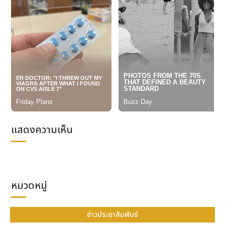
แมนติกของเฉิ่นหยาง ในช่วงเวลาที่เมืองทั้งเมืองสะพรั่งไป
ด้วยดอกไม้และมีฝูงนกอพยพมาแต่งแต้มสีสันให้ท้องฟ้า
อย่างน่าอัศจรรย์
เฉิ่นหยางเมืองวัฒนธรรม : ลัดเลาะย่านประวัติศาสตร์ ตาม
หามรดกล้ำค่า
นครเฉิ่นหยางพร้อมเปิดโลกการเรียนรู้ผ่านนิทรรศการ
โบราณวัตถุและกิจกรรมนำเสนอมรดกภูมิปัญญาทาง
วัฒนธรรมอันหลากหลาย โดยพิพิธภัณฑ์ ศูนย์วัฒนธรรม
และห้องสมุดทั่วเมือง เตรียมเนรมิตกิจกรรมการเรียนรู้
และวัฒนธรรมที่ให้ได้สัมผัสอย่างใกล้ชิด เพื่อให้ผู้มาเยือน
แสดงความเห็น
ได้ดื่มด่ำกับรากเหง้าของเมือง ไม่ว่าจะเป็นการสัมผัส
วัฒนธรรมการขี่ม้ายิงธนูยุคราชวงศ์ชิง ณ พระราชวังโบ
ราณเฉิ่นหยาง หรือการ “เปิดบทสนทนาข้ามกาลเวลา” กับ
เหล่าฮีโร่ผู้รักชาติ ณ พิพิธภัณฑ์ ประวัติศาสตร์ 18 กันยายน
ตลอดจนสวมบทบาทเป็น “ผู้พิทักษ์” เพื่อย้อนรอยเส้นทาง
หมวดหมู่
ปฏิวัติ ณ หออนุสรณ์สถานที่ตั้งเดิมของคณะกรรมการ
พรรคคอมมิวนิสต์จีนประจำแคว้นแมนจูเรีย ในโอกาสนี้
นครเฉิ่นหยางขอเชิญชวนชาวเมืองและนักท่องเที่ยวทุก
ข่าวประชาสัมพันธ์