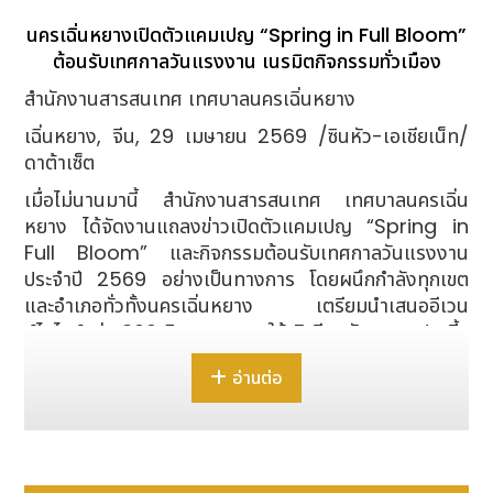
นครเฉิ่นหยางเปิดตัวแคมเปญ “Spring in Full Bloom”
ต้อนรับเทศกาลวันแรงงาน เนรมิตกิจกรรมทั่วเมือง
สำนักงานสารสนเทศ เทศบาลนครเฉิ่นหยาง
เฉิ่นหยาง, จีน, 29 เมษายน 2569 /ซินหัว-เอเชียเน็ท/
ดาต้าเซ็ต
เมื่อไม่นานมานี้ สำนักงานสารสนเทศ เทศบาลนครเฉิ่น
หยาง ได้จัดงานแถลงข่าวเปิดตัวแคมเปญ “Spring in
Full Bloom” และกิจกรรมต้อนรับเทศกาลวันแรงงาน
ประจำปี 2569 อย่างเป็นทางการ โดยผนึกกำลังทุกเขต
และอำเภอทั่วทั้งนครเฉิ่นหยาง เตรียมนำเสนออีเวน
ต์ไฮไลต์กว่า 300 กิจกรรม ภายใต้ 5 ธีมหลัก แคมเปญนี้ชู
ความงดงามของมวลดอกไม้เป็นจุดขาย ใช้เทศกาลรื่นเริง
อ่านต่อ
เป็นตัวขับเคลื่อน และใช้การแข่งขันกีฬากระตุ้นความ
กระปรี้กระเปร่าให้กับตัวเมือง เพื่อร่วมเนรมิตภาพความ
สวยงามของฤดูใบไม้ผลิที่ผสมผสานทั้งมรดกทาง
วัฒนธรรมอันล้ำค่า การแข่งขันที่ตื่นตาตื่นใจ และ
ประสบการณ์การเรียนรู้เข้าไว้ด้วยกันอย่างลงตัว