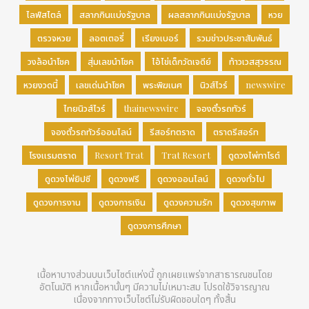
ไลฟ์สไตล์
สลากกินแบ่งรัฐบาล
ผลสลากกินแบ่งรัฐบาล
หวย
ตรวจหวย
ลอตเตอรี่
เรียงเบอร์
รวมข่าวประชาสัมพันธ์
วงล้อนำโชค
สุ่มเลขนำโชค
ไอ้ไข่เด็กวัดเจดีย์
ท้าวเวสสุวรรณ
หวยงวดนี้
เลขเด่นนำโชค
พระพิฆเนศ
นิวส์ไวร์
newswire
ไทยนิวส์ไวร์
thainewswire
จองตั๋วรถทัวร์
จองตั๋วรถทัวร์ออนไลน์
รีสอร์ทตราด
ตราดรีสอร์ท
โรงแรมตราด
Resort Trat
Trat Resort
ดูดวงไพ่ทาโรต์
ดูดวงไพ่ยิปซี
ดูดวงฟรี
ดูดวงออนไลน์
ดูดวงทั่วไป
ดูดวงการงาน
ดูดวงการเงิน
ดูดวงความรัก
ดูดวงสุขภาพ
ดูดวงการศึกษา
เนื้อหาบางส่วนบนเว็บไซต์แห่งนี้ ถูกเผยแพร่จากสาธารณชนโดย
อัตโนมัติ หากเนื้อหานั้นๆ มีความไม่เหมาะสม โปรดใช้วิจารญาณ
เนื่องจากทางเว็บไซต์ไม่รับผิดชอบใดๆ ทั้งสิ้น