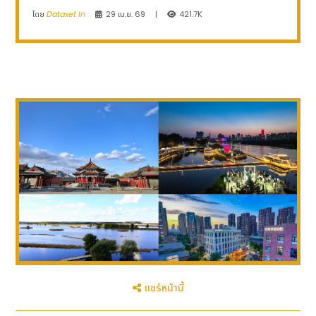
โดย
Dataxet In
29 เม.ย. 69
|
421.7K
แชร์หน้านี้