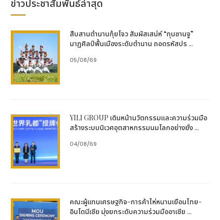
ข่าวประชาสัมพันธ์ล่าสุด
เฉิ่นหยางเมืองแห่งการพักผ่อน: ดื่มด่ำความสุขที่ผลิบาน
ทั่วทุกมุมเมือง
สืบสานตำนานกุ้ยโจว สัมผัสเสน่ห์ “กุนซานจู”
นครเฉิ่นหยางเตรียมกระตุ้นบรรยากาศการจับจ่ายให้คึกคัก
นาฏศิลป์พื้นเมืองระดับตำนาน ถอดรหัสปร ...
ทั่วทุกย่านการค้าและห้างสรรพสินค้า ด้วยแคมเปญลดแลก
05/08/69
แจกแถม ตลาดนัดสุดชิค และกิจกรรมชอปปิงในบรรยากาศ
เทศกาลที่หาที่ไหนไม่ได้ พบกับกิจกรรมที่น่าสนใจมากมาย
อาทิ งานมหกรรมวัฒนธรรมการแพทย์แผนจีน งานปาร์ตี้
สวนแฟนตาซีเหล่าเป่ยซื่อ และเทศกาลขนมปัง ครั้งที่ 2
พร้อมเปิดบ้านต้อนรับชาวเมืองและนักท่องเที่ยวทุกท่านให้
YILI GROUP เดินหน้านวัตกรรมและความร่วมมือ
มาสัมผัสความรื่นเริงของฤดูใบไม้ผลิ และค้นพบสีสันความ
สร้างระบบนิเวศอุตสาหกรรมนมโลกอย่างยั่ง ...
สนุกที่หลากหลายของเฉิ่นหยางไปพร้อม ๆ กัน
04/08/69
ปักหมุด 10 อีเวนต์ไฮไลต์ มอบความสุขต่อเนื่องไม่มีสะดุด
ฤดูใบไม้ผลินี้ เฉิ่นหยางจัดเต็มด้วย 10 กิจกรรมเรือธงที่คัด
สรรมาอย่างพิถีพิถัน อาทิ การแข่งขันบาสเกตบอลแฟ็กตอ
รี บีเอ (Factory BA), มหากาพย์การแสดงเซิงจิง
เธียเตอร์ กาลา (Shengjing Theater Gala), เทศกาล
คณะผู้แทนเศรษฐกิจ-การค้าไห่หนานเยือนไทย-
อินโดนีเซีย มุ่งยกระดับความร่วมมืออาเซีย ...
วัฒนธรรมพื้นบ้านเหล่าเป่ยซื่อ (Laobeishi Spring