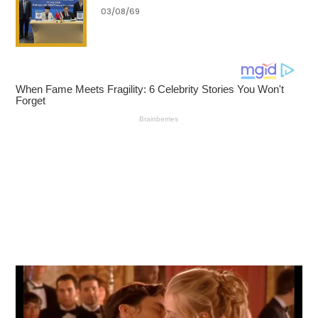
Folk Culture Season), ทริปชมดอกไม้บาน ณ สวน
03/08/69
พฤกษศาสตร์เฉิ่นหยาง, กิจกรรมวิ่งกับสัตว์เลี้ยงสุดน่ารัก
(Cute Pets Fun Run), งานปาร์ตี้ในสวนเมืองโบราณ
ฝ่าคู่ (Faku Ancient Town Garden Party) และ
นิทรรศการมรดกทางวัฒนธรรมที่จับต้องไม่ได้ใน “ศึก
ฟุตบอลลีกภาคตะวันออกเฉียงเหนือ” นอกจากนี้ยังตอกย้ำ
ความเป็นเมืองท่องเที่ยวและการค้าด้วยการเปิดโผพิกัด
ห้ามพลาด ครอบคลุมทั้ง 10 สุดยอดจุดชมดอกไม้, 10 สุด
ยอดแหล่งเรียนรู้และพิพิธภัณฑ์, 10 สุดยอดที่เที่ยวเชิง
เกษตร, 10 สุดยอดแหล่งนันทนาการและความบันเทิง และ
10 พิกัดชอปปิงสุดคุ้ม เพื่อให้นักท่องเที่ยวเลือกเช็กอินได้
ตามสไตล์
เพื่อให้การท่องเที่ยวในช่วงเทศกาลวันแรงงาน และ “ศึก
ฟุตบอลลีกภาคตะวันออกเฉียงเหนือ” เป็นไปอย่างราบรื่น
นครเฉิ่นหยางเตรียมจัดตั้งจุดบริการนักท่องเที่ยว ณ ฮับ
การขนส่งสำคัญ ทั้งสถานีรถไฟหลักทั้ง 2 แห่ง รวมถึง
สนามบิน พร้อมเปิดสายด่วน “12345” คอยสแตนด์บายรับ
เรื่องและให้ความช่วยเหลือตลอด 24 ชั่วโมง นอกจากนี้ ยัง