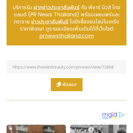
บริการรับ
ฝากข่าวประชาสัมพันธ์
กับ พีอาร์ นิวส์ ไทย
เฉิ่นหยางเมืองโรแมนติก: ทริปชมดอกไม้บานสะพรั่งรับฤดู
แลนด์ (PR News Thailand) พร้อมเผยแพร่และ
ใบไม้ผลิ
กระจาย
ข่าวประชาสัมพันธ์
ไปยังสื่อออนไลน์ในเครือ
ในช่วงเทศกาลวันแรงงานนี้ นครเฉิ่นหยางเตรียมจัด
ราคาพิเศษ! ดูรายละเอียดเพิ่มเติมได้ที่เว็บไซต์
เทศกาล “Shenyang Floral Season” เปิดเส้นทางให้
prnewsthailand.com
นักท่องเที่ยวได้ตามรอยความงามของมวลดอกไม้ ไม่ว่าจะ
เป็นการชมดอกแมกโนเลียที่หอคอยตะวันออก สัมผัสเสน่ห์
ดอกไม้แรกแย้ม ณ บ้านพักประวัติศาสตร์ของเหล่าบุคคล
สำคัญ ตื่นตากับทุ่งดอกทิวลิปสุดสายตาในอุทยานเป่ยหลิง
หรือจะเดินทอดน่องชมดอกท้อบนถนนซินหลัว ส่วนใครที่
หลงรักดอกซากุระและดอกแอปเปิลป่าต้องไม่พลาดไปเยือน
เกาะฉางไป๋ นอกจากนี้ยังมีดอกโบตั๋นอันสง่างามที่
คัดลอก
พระราชวังโบราณเฉิ่นหยาง และปิดท้ายด้วยการดื่มด่ำกลิ่น
อายพฤกษา ณ สวนพฤกษศาสตร์เฉิ่นหยาง มากไปกว่านั้น
ยังมีการจัดกิจกรรมท่องเที่ยวรับฤดูใบไม้ผลิอีกกว่า 70 รูป
แบบ ทั้งทริปชมดอกไม้ กิจกรรมส่องนกตามธรรมชาติ และ
กิจกรรมเข้าสวนเก็บผลไม้ในพื้นที่ชนบท เพื่อเชิญชวนให้
ทั้งคนในพื้นที่และนักท่องเที่ยวได้ออกมาสัมผัสความโร