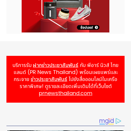
บริการรับ
ฝากข่าวประชาสัมพันธ์
กับ พีอาร์ นิวส์ ไทย
แลนด์ (PR News Thailand) พร้อมเผยแพร่และ
กระจาย
ข่าวประชาสัมพันธ์
ไปยังสื่อออนไลน์ในเครือ
ราคาพิเศษ! ดูรายละเอียดเพิ่มเติมได้ที่เว็บไซต์
prnewsthailand.com