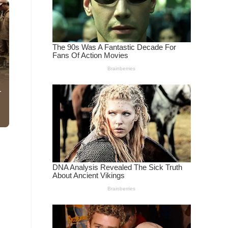
g
อาทิ
ะเทศ
้วย
ันฯ
นรู้
ร่ง