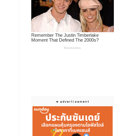
านไป
และ
ของ
ะผู้
หน้า
นี้
 มา
การ
เทศ