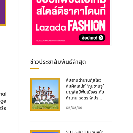
ข่าวประชาสัมพันธ์ล่าสุด
สืบสานตำนานกุ้ยโจว
สัมผัสเสน่ห์ “กุนซานจู”
นาฏศิลป์พื้นเมืองระดับ
nal
ตำนาน ถอดรหัสปร ...
nge
รือ
05/08/69
YILI GROUP เดินหน้า