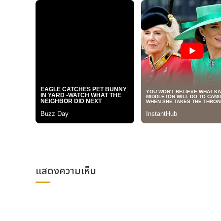
https://cdn.kyodonewsprwire.jp/prwfile/r
กอร์ดอนสตันเป็นที่รู้จักอย่างกว้างขวาง ในฐานะสถาบันที
สมเด็จพระเจ้าชาร์ลส์ที่ 3 และเจ้าชายฟิลิป ผู้ล่วงลับ โด
เป็นครั้งแรก ทั้งนี้ แม้วิทยาเขตหลักในวากายามะจะมีกำ
โปรแกรมภาคฤดูร้อนที่เน้นการฝึกทักษะผู้นำผ่านประสบการณ์จร
บทใหม่ของการศึกษาระดับโลก กอร์ดอนสตันก่อตั้งขึ้นเมื่
อย่าง “Plus est en vous” (ในตัวคุณมีอะไรมากกว่าที่คิด) 
แบบเดิม ๆ ในห้องเรียน ด้วยการให้นักเรียนได้เผชิญหน้าก
และปลูกฝังจิตสำนึกในการเสียสละเพื่อส่วนรวม
ไฮไลต์ของโปรแกรม
แสดงความเห็น
ชื่อโครงการ: อิมแพกต์ ชาเลนจ์ ซัมเมอร์ ประจำปี 2569
ระยะเวลา: รุ่นที่ 1 วันที่ 2-7 สิงหาคม 2569 และ รุ่นที่ 2 วัน
สถานที่: วากายามะ ประเทศญี่ปุ่น
คุณสมบัติผู้เข้าร่วม: นักเรียนอายุระหว่าง 10-14 ปี