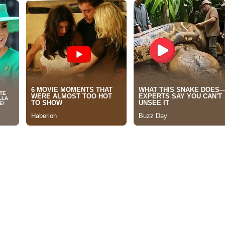
elease/M109071/202604207731/_prw_PI1fl_mg0nW980.pn
่ได้รับความไว้วางใจในการถวายการศึกษาแก่ราชวงศ์อังกฤษหลายยุคสมัย 
ยในครั้งนี้กอร์ดอนสตันได้นำปรัชญาการศึกษาระดับโลกมาเปิดสอนในต่างปร
หนดเปิดทำการในช่วงฤดูร้อนปี 2570 แต่ทางโรงเรียนฯ จะเริ่มนำร่องด
ิง เพื่อให้สัมผัสบรรยากาศการเรียนรู้อย่างเต็มที่
อปี 2477 และพร้อมแล้วที่จะถ่ายทอดปรัชญาอันเป็นหัวใจสำคัญของสถาบ
สู่เวทีสากล โดย “โครงการ อิมแพกต์ ชาเลนจ์ ซัมเมอร์” จะฉีกกฎการเรีย
ับโจทย์ท้าทายด้านมนุษยธรรมและสิ่งแวดล้อม เพื่อหล่อหลอมความแข็งแก
ที่ 15-20 สิงหาคม 2569 (รวม 2 รุ่น รุ่นละ 6 วัน 5 คืน)