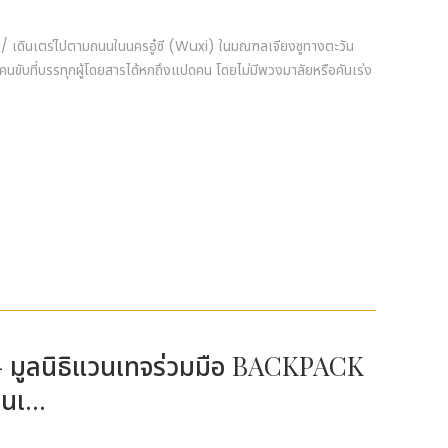
/ เดินเตร่ไปตามถนนในนครอู๋ซี (Wuxi) ในมณฑลเจียงซูทางตะวัน
้คนขับที่บรรทุกผู้โดยสารได้หกถึงแปดคน โดยไม่มีพวงมาลัยหรือคันเร่ง
วร์ - มูลนิธิแวนเทจร่วมมือ BACKPACK
นเ...