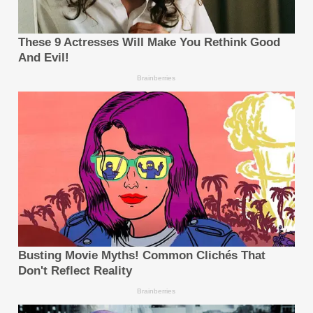
ของเทคโนโลยีที่พลิกโลกอย่างแท้จริง แต่พวกมันก็มา
พร้อมกับปัญหาภาพหลอน ปัญหาแบบกล่องดำ และอื่นๆ
อีกมากมาย นอกจากนี้ มนุษย์ยังมีความฉลาดทางสังคม
และศีลธรรม ซึ่งเป็นสิ่งที่ AI ไม่มีวันเชี่ยวชาญได้อย่าง
แท้จริง โดยเนื้อแท้แล้ว AI ถูกสร้างขึ้นบนโมเดลทางสถิติ
มันขาดสามัญสำนึกในโลกแห่งความเป็นจริง และยิ่งไม่ต้อง
พูดถึงการจัดการกับข้อแลกเปลี่ยนที่ซับซ้อนเหมือนที่มนุษย์
ทำเลย
ที่สำคัญกว่านั้น การนำ AI มาใช้ในธุรกิจต้องการการผสาน
รวมอย่างลึกซึ้งเข้ากับองค์ความรู้ โดยเราต้องพิจารณา
ปัจจัยต่างๆ เช่น ความแม่นยำ ความปลอดภัย การปฏิบัติ
ตามกฎระเบียบ และการแบ่งแยกความรับผิดชอบ พร้อมกับ
คำนึงถึงเวิร์คโฟลว์ และตัวชี้วัดความสำเร็จ (KPIs) ด้วย
ซึ่งจากประสบการณ์จริงของ ZTE นั้น ฉันอยากจะฝากเคล็ด
ลับบางประการไว้: ข้อแรก บริษัทควรพัฒนาโครงการ
วิศวกรรมความรู้ของตนเอง และโมเดลขนาดใหญ่เฉพาะ
โดเมน รวมถึงใช้ RAG และดิจิทัล ทวิน เพื่อความเป็นมือ
อาชีพและน่าเชื่อถือ ข้อสอง ระบุปัญหาที่เป็นรูปธรรมที่เอเจ
นท์ต้องเข้าไปแก้ไข เพราะเอเจนท์ที่ทำได้ทุกอย่างมักจบลง