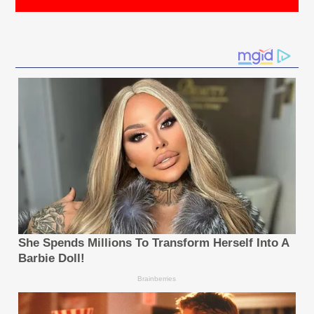
ทั้งหมด ไม่ใช่แค่เรื่องของการออกแบบ UI เท่านั้น แต่
เป็นการยกระดับจากการตอบสนองไปสู่ความเข้าใจ และการ
ร่วมสร้างสรรค์ โดย ZTE กำลังบูรณาการ Agentic AI
เข้าสู่ 4 พื้นที่หลัก ได้แก่ เครือข่าย การประมวลผล ที่อยู่
อาศัย และอุปกรณ์ส่วนบุคคลผ่านกลยุทธ์ "AI สำหรับทุก
คน" (AI for All) ของบริษัท
ยกตัวอย่างเช่น เราได้เปิดใช้งานเครือข่ายอัตโนมัติระดับ 4
และระดับที่สูงกว่าผ่านขุมพลังของ 3 เอนจิ้นหลัก ได้แก่
Nebula Telecom Large Model บิ๊กดาต้า และดิจิทัล
ทวิน ซึ่งในการใช้งานจริงนั้น ZTE และ China Mobile ได้
ร่วมกันสร้างสรรค์มัลติเอเจนท์ที่สามารถตรวจจับปัญหา
เครือข่าย และทำการซ่อมแซมตัวเองได้ ซึ่งช่วยลดเวลาใน
การแก้ไขปัญหาลงได้ถึง 47%
คำถามที่ 2: การเปลี่ยนผ่านเชิงกลยุทธ์ – การเพิ่มความ
เป็นอิสระทางดิจิทัลผ่าน Agentic AI จะพลิกโฉมวิธีการ
สร้างความยืดหยุ่นและการปรับตัวขององค์กรอย่างไร
ความจริงก็คือ เรากำลังอยู่ในยุคที่มีความไม่แน่นอนสูงมา
สถานการณ์นี้บังคับให้เราต้องเริ่มต้นอย่างมีจุดหมายในใจ