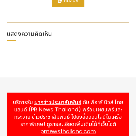
คัดลอก
Cui Li ซีดีโอประจำ ZTE ขึ้นกล่าวปาฐกถาในงาน AI
Innovation Asia 2025 ซึ่งจัดโดย Economist
Impact
Cui Li
ได้ร่วมแบ่งปันวิสัยทัศน์เชิงกลยุทธ์ของ ZTE ที่มีต่อ
แสดงความคิดเห็น
Agentic AIผ่านการเสวนาในหัวข้อ "AI จะช่วยคุณได้
อย่างไร Agentic AI และประสบการณ์ลูกค้า" (How
May AI Help You? Agentic AI and the
Customer Experience) พร้อมกับแสดงให้เห็นว่า
เทคโนโลยีนี้กำลังพลิกโฉมประสบการณ์ลูกค้า และรูปแบบ
การดำเนินงานทั่วทั้งองค์กรอย่างไร นอกจากนี้ เธอยังเน้น
ย้ำถึงบทบาทของ AI ในการเสริมสร้างความยืดหยุ่น ยก
ระดับการกำกับดูแลและความรับผิดชอบ พร้อมกระตุ้นให้
องค์กรต่างๆ เตรียมความพร้อมรับมือกับยุคแห่ง
Agentic AI ตั้งแต่วันนี้
บริการรับ
ฝากข่าวประชาสัมพันธ์
กับ พีอาร์ นิวส์ ไทย
แลนด์ (PR News Thailand) พร้อมเผยแพร่และ
คำถามที่ 1: ปูพื้นฐาน – Agentic AI ส่งผลกระทบต่อ
กระจาย
ข่าวประชาสัมพันธ์
ไปยังสื่อออนไลน์ในเครือ
ประสบการณ์ลูกค้าในภาคธุรกิจของคุณอย่างไร
ราคาพิเศษ! ดูรายละเอียดเพิ่มเติมได้ที่เว็บไซต์
Agentic AI กำลังกำหนดนิยามประสบการณ์ผู้ใช้ใหม่
prnewsthailand.com