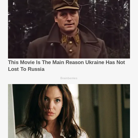
เพราะความก้าวหน้าแบบก้าวกระโดดมาจากการก้าวเล็กๆ
ทุกก้าว และสุดท้ายก็คือ เริ่มต้นจากสถานการณ์ที่มีมูลค่า
สูงและเป็นรูปธรรม แล้วทำซ้ำอย่างรวดเร็วเพื่อจัดการกับ
ความไม่แน่นอนในระหว่างทาง
Q3: การกำกับดูแลและความรับผิดชอบ – เมื่อระบบ AI
ตัดสินใจได้เองมากขึ้น บริษัทจะรักษาการกำกับดูแล
รับรองความรับผิดชอบ และรักษาอธิปไตยทางดิจิทัลได้
อย่างไร
สรุปสั้นๆ ก็คือ ให้มนุษย์ยังคงอยู่ในระบบอยู่ เพราะงาน
ต่างๆ เช่น การออกแบบ การตรวจสอบ การตัดสินใจ และ
การกำกับดูแล ยังคงต้องทำโดยมนุษย์ ซึ่งควรเป็นผู้รับผิด
ชอบสูงสุด ระบบอัตโนมัติเป็นเพียงวิธีการ ไม่ใช่จุดหมาย
สิ่งที่มนุษย์ควรกังวลจริงๆ ไม่ใช่การถูกแทนที่ แต่คือการ
ถอยออกมา หรือหายไปจากกระบวนการนี้ต่างหาก
เหรียญมีสองด้านเสมอ โมเดลเหล่านี้ก็เช่นกัน ความ
สามารถในการสรุปความ ความสามารถที่อุบัติขึ้นใหม่ และ
วิวัฒนาการอย่างต่อเนื่อง ใช่แล้ว สิ่งเหล่านี้คือคุณสมบัติ