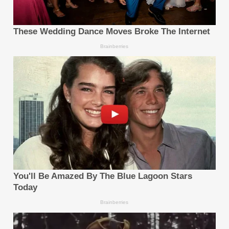
เติบโตแบบก้าวกระโดดของ AI แล้ว ฉันเชื่อว่าโซลูชันต่างๆ
จะพร้อมให้ใช้งานได้ในเร็วๆ นี้
และฉันเชื่อว่า AI จะแสดงประสิทธิภาพสูงสุดได้ก็ต่อเมื่อเรา
ทำงานร่วมกับมันในระยะยาว ระบบอัจฉริยะนั้นถูกสร้างขึ้น
บนรากฐานของดิจิทัลและเครือข่าย ซึ่งหากปราศจากการ
เปลี่ยนผ่านสู่ดิจิทัลแล้ว บริษัทจะไม่สามารถบรรลุการเป็น
ระบบอัจฉริยะได้อย่างแท้จริง นี่ไม่ต้องพูดถึงเรื่องความ
ยืดหยุ่นหรือการปรับตัวเลย มันเหมือนกับการพยายามจะวิ่ง
ก่อนที่จะเดินเป็นด้วยซ้ำ นอกจากนี้ การก้าวสู่การเป็นระบบ
อัจฉริยะนั้นยังต้องอาศัยวิศวกรรมความรู้ การปรับ
โครงสร้างกระบวนการ และกรอบความคิดแบบ AI ซึ่ง
เปรียบเสมือนการวิ่งมาราธอน ไม่ใช่การวิ่งระยะสั้น
การเดินทางสู่ระบบดิจิทัลของ ZTE นั้นเริ่มต้นขึ้นในปี
2557 และเริ่มการเปลี่ยนผ่านสู่การเป็นระบบอัจฉริยะในปี
2565 นี่คือประสบการณ์ของเรา: โครงสร้างพื้นฐานต้อง
มาก่อน แต่ต้องรักษาสมดุลระหว่างฮาร์ดแวร์และ
ซอฟต์แวร์ไว้ให้ดี ดำเนินการวางแผนอย่างเป็นระบบจากบน
ลงล่าง เพื่อให้ทุกคนเข้าใจตรงกัน ลงทุนอย่างต่อเนื่อง