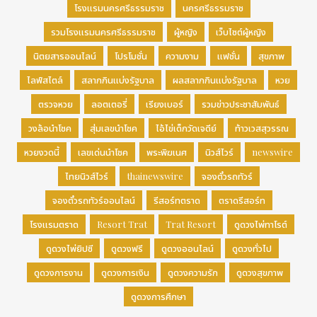
สร้างระบบอัตโนมัติทางปัญญา และแม้กระทั่งวิวัฒนาการ
โรงแรมนครศรีธรรมราช
นครศรีธรรมราช
ตัวเองได้ ในปัจจุบัน เอเจนท์สามารถทำงานได้ดีใน
รวมโรงแรมนครศรีธรรมราช
ผู้หญิง
เว็บไซต์ผู้หญิง
สถานการณ์ที่มีโครงสร้างชัดเจน มีข้อมูลมาก ทนต่อความ
ผิดพลาดได้ และมีวงจรป้อนกลับที่ชัดเจน แต่พวกมันมักจะ
นิตยสารออนไลน์
โปรโมชั่น
ความงาม
แฟชั่น
สุขภาพ
ไปต่อไม่ได้เมื่อเจอสภาพแวดล้อมจริงที่ซับซ้อนหรือมีความ
ไลฟ์สไตล์
สลากกินแบ่งรัฐบาล
ผลสลากกินแบ่งรัฐบาล
หวย
เสี่ยงสูง ดังนั้น อย่างที่ฉันบอกก็คือ เอเจนท์และ Agentic
AI กำลังอยู่ในช่วงเริ่มแรก โดยในอีกหนึ่งหรือสองปีข้าง
ตรวจหวย
ลอตเตอรี่
เรียงเบอร์
รวมข่าวประชาสัมพันธ์
หน้า พวกมันจะเน้นไปที่อุตสาหกรรมเฉพาะทางเป็นหลัก
วงล้อนำโชค
สุ่มเลขนำโชค
ไอ้ไข่เด็กวัดเจดีย์
ท้าวเวสสุวรรณ
หลังจากนั้น พวกมันจะรับมือกับงานที่ซับซ้อนขึ้นด้วยความ
หวยงวดนี้
เลขเด่นนำโชค
พระพิฆเนศ
นิวส์ไวร์
newswire
เป็นอิสระที่มากขึ้น มีความเป็นมาตรฐานมากขึ้น ปรับตัวได้
และสามารถเรียนรู้และวิวัฒนาการได้ ในปัจจุบัน เอเจนท์ได้
ไทยนิวส์ไวร์
thainewswire
จองตั๋วรถทัวร์
พัฒนาไปเร็วมาก Gemini 3 ที่เพิ่งเปิดตัวเมื่อเดือนที่แล้ว
จองตั๋วรถทัวร์ออนไลน์
รีสอร์ทตราด
ตราดรีสอร์ท
ได้สร้างมาตรฐานใหม่ให้กับโมเดล AI ด้วยความสามารถใน
การให้เหตุผลระดับ SOTA ความเข้าใจแบบมัลติมอดัล และ
โรงแรมตราด
Resort Trat
Trat Resort
ดูดวงไพ่ทาโรต์
ความสามารถแบบ Agentic
ดูดวงไพ่ยิปซี
ดูดวงฟรี
ดูดวงออนไลน์
ดูดวงทั่วไป
สำหรับองค์กร ฉันคิดว่าการเปิดรับ AI เป็นหนทางเดียวที่จะ
ดูดวงการงาน
ดูดวงการเงิน
ดูดวงความรัก
ดูดวงสุขภาพ
ไปต่อ การปรับใช้ AI ไม่ใช่แค่การเชื่อมต่อกับ API แต่
เป็นการปรับโฉมกระบวนการ โครงสร้าง และทีมงาน บริษัท
ดูดวงการศึกษา
จำเป็นต้องวางแผนระยะกลางและยาวก่อน และต้องมีความ