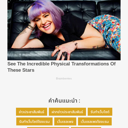
ด้วยการทำอะไรไม่ดีสักอย่าง ข้อสาม รู้ว่าเมื่อไหร่ควรใช้เอ
เจนท์หรือเวิร์คโฟลว์ โดยเอเจนท์จะเก่งในการจัดการงาน
ซับซ้อนที่มีเส้นทางการทำงานหลากหลาย ในขณะที่ เวิร์ค
โฟลว์จะแม่นยำ และมีประสิทธิภาพกว่าในสถานการณ์ที่คาด
เดาได้สูง ข้อสุดท้าย เปิดใช้งานการทำงานร่วมกันระหว่าง
อุปกรณ์ปลายทาง-เอดจ์-ระบบคลาวด์ เพื่อรับประกันทั้ง
ความคุ้มค่าและความปลอดภัย และท่ามกลางส่วนประกอบ
สำคัญทั้งหมดนี้ มนุษย์ยังคงต้องเป็นผู้ที่คอยบังคับทิศทาง
AI ให้ไปในทางที่ถูกต้อง และสร้างคุณค่าที่แท้จริง
คำถามที่ 4: คุณมองวิวัฒนาการของ Agentic AI จาก
ระบบอัตโนมัติตามงานไปสู่พันธมิตรทางธุรกิจแบบบูรณ
าการอย่างไร และองค์กรควรดำเนินการอย่างเร่งด่วน
เพื่อเตรียมพร้อมสำหรับ Agentic AI อย่างไร
คำค้นแนะนำ :
ในมุมมองทางเทคโนโลยี เราสามารถมองเอเจนท์ หรือ
Agentic AI ว่าเป็นพนักงานดิจิทัลเชิงรุกได้ เพราะนอก
ข่าวประชาสัมพันธ์
ฝากข่าวประชาสัมพันธ์
รับทำเว็บไซต์
เหนือจากที่มันสามารถทำงานง่ายๆ หรือซ้ำซากจำเจได้แล้ว
พวกมันยังสามารถเชื่อมต่อกระบวนการทำงานทั้งหมด
รับทำเว็บไซต์โรงแรม
เว็บเซลเพจ
เว็บเซลเพจโรงแรม