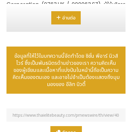
Corporation (0763.HK / 000063.SZ) ผู้ให้บริการ
โซลูชันเทคโนโลยีสารสนเทศและการสื่อสารครบวงจรชั้นนำ
อ่านต่อ
ระดับโลกได้ประกาศว่า
Cui Li
ประธานเจ้าหน้าที่ฝ่ายพัฒนา
(CDO) ของบริษัท ได้รับเกียรติขึ้นกล่าวปาฐกถาในงาน AI
Innovation Asia 2025 ซึ่งจัดโดย Economist
Impact หน่วยงานด้านความเป็นผู้นำทางความคิดใน
เครือ The Economist Group
ข้อมูลที่ให้ไว้ในบทความนี้จัดทำโดย ซิชั่น พีอาร์ นิวส์
ไวร์ ซึ่งเป็นพันธมิตรด้านข่าวของเรา ความคิดเห็น
ของผู้เขียนและเนื้อหาที่แบ่งปันในหน้านี้ถือเป็นความ
คิดเห็นของตนเอง และอาจไม่จำเป็นต้องแสดงถึงมุม
มองของ อีลิท บิวตี้