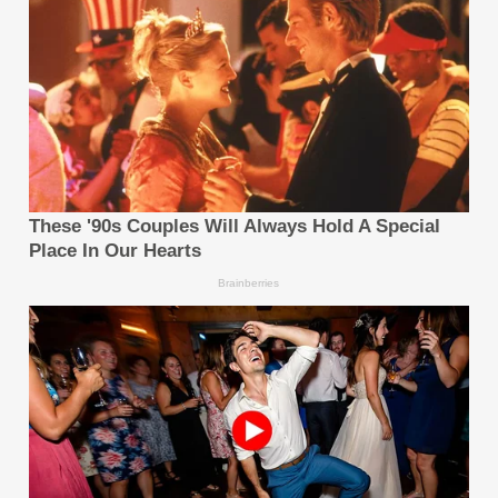
กล่าวคือ เราต้องมองหาความมั่นคงท่ามกลางความไม่
แน่นอนเสมอ และสร้างความได้เปรียบที่แข็งแกร่งจากจุด
เล็กๆ ที่ขยายใหญ่ขึ้นเรื่อยๆ นอกจากนี้ เราต้องมีความ
คล่องตัวเพื่อจับสัญญาณการเปลี่ยนแปลง และปรับเปลี่ยน
ทิศทางได้อย่างรวดเร็ว โดยเปลี่ยนจากองค์กรที่ทำงาน
เหมือนเครื่องจักร ให้กลายเป็นองค์กรที่มีชีวิตและปรับตัวได้
เอง
จากนั้นเราต้องเข้าใจว่า AI จะช่วยเราได้อย่างแท้จริง
อย่างไร เพราะในปัจจุบัน โมเดล AI ขนาดใหญ่สามารถ
ทำงานได้ในระดับเดียวกับ หรือเหนือกว่าระดับปริญญาเอก
แล้ว ในขณะที่ เอเจนท์ก้าวไปอีกขั้นด้วยการผนวกความจำ
และเครื่องมือต่างๆ เข้าด้วยกัน เปรียบเสมือนการนำโมเดล
มาประยุกต์ใช้ในโลกแห่งความจริง และ Agentic AI ก็
สามารถประสานงานระหว่างเอเจนท์ตัวต่างๆ เพื่อทำ
ภารกิจที่ซับซ้อน และกินเวลาให้เป็นแบบอัตโนมัติได้ ซึ่ง
แน่นอนว่า นี่คือสถานะในอุดมคติ ความจริงก็คือ เอเจนท์
หรือ Agentic AI ต่างก็ยังอยู่ในระยะเริ่มต้น และเผชิญกับ
ความท้าทายทางเทคนิคมากมาย แต่เมื่อพิจารณาจากการ