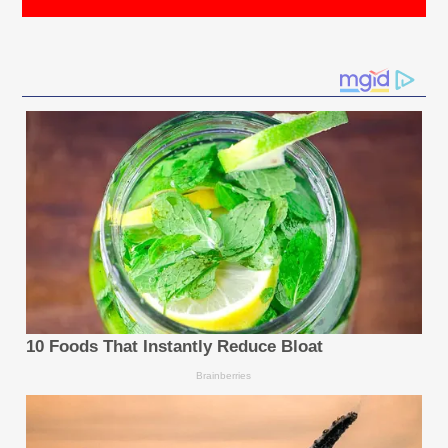
Aaron Hill หัวหน้าฝ่ายวิจัยของ FP Markets แสดง
ความคิดเห็นว่า "ความรวดเร็วของการพัฒนา AI และ
การนำไปใช้อย่างแพร่หลายนั้นไม่ใช่เรื่องของอนาคตอีกต่อ
ไป แต่กำลังเกิดขึ้นจริงในขณะนี้ด้วยอัตราเร่งที่สูงขึ้นอย่าง
ต่อเนื่อง ทั้งน่าทึ่งและน่าวิตกในเวลาเดียวกัน เพราะไม่มี
ใครรู้ว่าการปฏิวัติครั้งนี้จะดำเนินไปในทิศทางใด สิ่งหนึ่งที่
ผมเชื่อคือ AI จะยังคงอยู่ต่อไปและพัฒนาอย่างต่อเนื่อง ผู้
ที่ปรับตัวได้จะพบกับโอกาสใหม่ ๆ ขณะที่ผู้ที่ไม่สามารถปรับ
ตัวได้เสี่ยงที่จะถูกทิ้งไว้เบื้องหลังในตลาดที่ไม่ได้เคลื่อนไหว
ในรูปแบบเดิมอีกต่อไป"
เกี่ยวกับ
FP Markets
FP Markets เป็นโบรกเกอร์ออนไลน์ที่อยู่ภายใต้การกำกับ
ดูแลจากหลายหน่วยงานกำกับดูแล และมอบการเข้าถึง
ตลาดการเงินทั่วโลกอย่างน่าเชื่อถือให้แก่ผู้ซื้อขาย ลูกค้าได้
รับประโยชน์จากสเปรดที่แคบ การส่งคำสั่งซื้อขายที่รวดเร็ว
และแพลตฟอร์มการซื้อขายที่หลากหลาย FP Markets
เดินหน้าขยายบริการอย่างต่อเนื่องผ่านการปรับปรุงรูปแบบ
การกำหนดราคา การพัฒนาเครื่องมือการซื้อขาย และการ