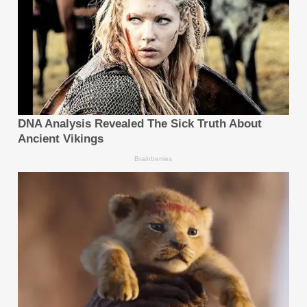
ที่มา :
ซิชั่น พีอาร์ นิวส์ไวร์ - FP Markets: AI ยังคงเป็น
ประเด็นสำคัญเมื่อ London Tech Week เปิดฉากขึ้น
http://www.prnasia.com/asia-
story/archive/4980573_TH80573_10