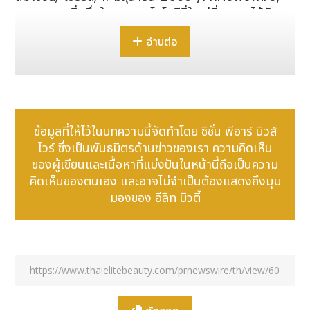
- ขณะที่หนึ่งในงานเทคโนโลยีที่ใหญ่ที่สุดและได้รับการ
กล่าวถึงมากที่สุดในยุโรปเริ่มต้นขึ้น London Tech
อ่านต่อ
Week 2026 ได้เปิดฉากที่ Olympia London ใน
สัปดาห์นี้ โดยจัดขึ้นระหว่างวันที่ 8-12 มิถุนายน ท่ามกลาง
ช่วงเวลาสำคัญของอุตสาหกรรมเทคโนโลยี
งานในปีนี้จัดขึ้นพร้อมกับการเร่งตัวอย่างที่ไม่เคยเกิดขึ้นมา
ก่อนของปัญญาประดิษฐ์ (AI) ในอุตสาหกรรมต่าง ๆ ทั่ว
ข้อมูลที่ให้ไว้ในบทความนี้จัดทำโดย ซิชั่น พีอาร์ นิวส์
โลก ตามรายงานฉบับใหม่จาก Cambridge Centre
ไวร์ ซึ่งเป็นพันธมิตรด้านข่าวของเรา ความคิดเห็น
for Alternative Finance พบว่า บริษัทผู้ให้บริการ
ของผู้เขียนและเนื้อหาที่แบ่งปันในหน้านี้ถือเป็นความ
ทางการเงินประมาณ 81% ได้นำ AI มาใช้ในระดับหนึ่งแล้ว
คิดเห็นของตนเอง และอาจไม่จำเป็นต้องแสดงถึงมุม
โดย 40% อยู่ในขั้นตอนการใช้งานระดับก้าวหน้า
มองของ อีลิท บิวตี้
แม้กระแส AI จะเป็นแรงผลักดันสำคัญที่ช่วยให้ตลาดหุ้น
สหรัฐฯ ทำสถิติสูงสุดเป็นประวัติการณ์ และเป็นปัจจัย
สนับสนุนผลการดำเนินงานที่แข็งแกร่งตลอดช่วงที่ผ่านมา
ในปีนี้ แต่เมื่อไม่นานมานี้ ตลาดหุ้นทั่วโลกได้เริ่มสะท้อน
ความเป็นไปได้ของการปรับฐานที่นำโดยหุ้นกลุ่มเทคโนโลยี
เมื่อวันศุกร์ที่ผ่านมา ดัชนี Nasdaq 100 ร่วงลงประมาณ