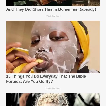
ตลอดระยะเวลาการดำเนินงาน FP Markets ได้รับ
รางวัลในอุตสาหกรรมมากกว่า 80 รางวัล จาก
เงื่อนไขการซื้อขาย การกำหนดราคาที่โปร่งใส การ
สนับสนุนลูกค้า และการส่งมอบคุณค่าอย่างสม่ำเสมอ
ให้แก่ลูกค้า
FP Markets อยู่ภายใต้การกำกับดูแลของ
Australian Securities and Investments
Commission (ASIC), Financial Sector
Conduct Authority (FSCA) ของแอฟริกาใต้,
Cyprus Securities and Exchange
Commission (CySEC) และ Capital
Markets Authority (CMA) ของเคนยา