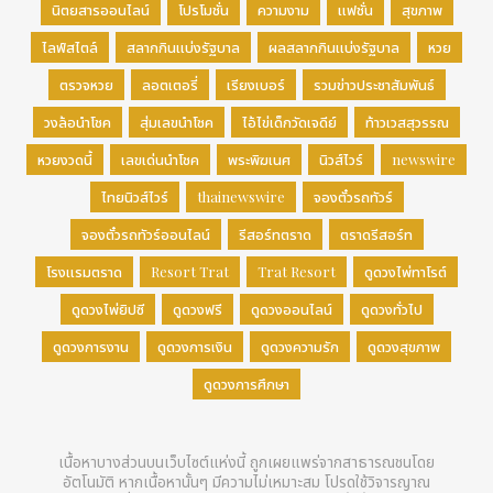
นิตยสารออนไลน์
โปรโมชั่น
ความงาม
แฟชั่น
สุขภาพ
ไลฟ์สไตล์
สลากกินแบ่งรัฐบาล
ผลสลากกินแบ่งรัฐบาล
หวย
ตรวจหวย
ลอตเตอรี่
เรียงเบอร์
รวมข่าวประชาสัมพันธ์
วงล้อนำโชค
สุ่มเลขนำโชค
ไอ้ไข่เด็กวัดเจดีย์
ท้าวเวสสุวรรณ
หวยงวดนี้
เลขเด่นนำโชค
พระพิฆเนศ
นิวส์ไวร์
newswire
ไทยนิวส์ไวร์
thainewswire
จองตั๋วรถทัวร์
จองตั๋วรถทัวร์ออนไลน์
รีสอร์ทตราด
ตราดรีสอร์ท
โรงแรมตราด
Resort Trat
Trat Resort
ดูดวงไพ่ทาโรต์
ดูดวงไพ่ยิปซี
ดูดวงฟรี
ดูดวงออนไลน์
ดูดวงทั่วไป
ดูดวงการงาน
ดูดวงการเงิน
ดูดวงความรัก
ดูดวงสุขภาพ
ดูดวงการศึกษา
เนื้อหาบางส่วนบนเว็บไซต์แห่งนี้ ถูกเผยแพร่จากสาธารณชนโดย
อัตโนมัติ หากเนื้อหานั้นๆ มีความไม่เหมาะสม โปรดใช้วิจารญาณ