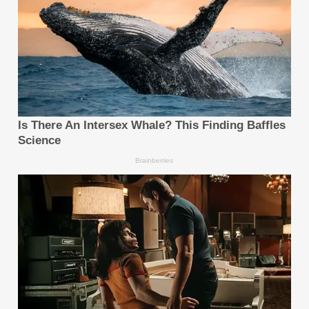
อัปเกรดแพลตฟอร์มอย่างสม่ำเสมอ การดำเนินธุรกิจมา
อย่างยาวนานของบริษัทสะท้อนถึงความสามารถในการปรับ
ตัวและความมุ่งมั่นต่อหลักการสำคัญที่เป็นรากฐานของ
องค์กร
ดูข้อมูลเพิ่มเติม โปรดเยี่ยมชม
www.fpmarkets.com
ข้อมูลสำคัญเกี่ยวกับ
FP Markets:
FP Markets เป็นโบรกเกอร์ฟอเร็กซ์และ CFD ที่อยู่
ภายใต้การกำกับดูแลจากหลายหน่วยงาน และมี
ประสบการณ์ในอุตสาหกรรมมากกว่า 20 ปี
บริษัทนำเสนอสเปรดฟอเร็กซ์ระดับอินเตอร์แบงก์ที่
สามารถเริ่มต้นได้ตั้งแต่ 0.0 pips
ผู้ซื้อขายสามารถเลือกใช้แพลตฟอร์มการซื้อขาย
ออนไลน์ชั้นนำได้หลากหลาย ได้แก่ Mobile
App ของ FP Markets, MetaTrader
4, MetaTrader
5, WebTrader, cTrader, Iress, Mottai, และ T