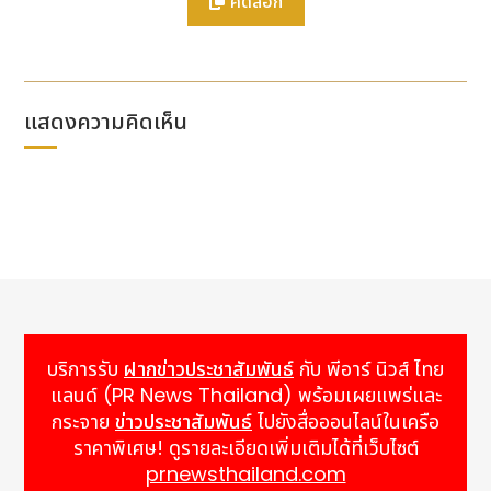
คัดลอก
5% นับเป็นการปรับตัวลงรายวันที่มากที่สุดนับตั้งแต่เดือน
เมษายนปีที่แล้ว ขณะที่ดัชนี KOSPI ของเกาหลีใต้ลดลง
มากกว่า 8% ในช่วงต้นสัปดาห์นี้ ส่งผลให้มีการใช้มาตรการ
หยุดการซื้อขายชั่วคราว (circuit breaker) ปัจจุบัน ผู้
เข้าร่วมตลาดจำนวนมากกำลังตั้งคำถามว่านี่เป็นเพียงการ
แสดงความคิดเห็น
ปรับฐานทางเทคนิคชั่วคราว หรือเป็นสัญญาณเริ่มต้นของ
การปรับตัวลงครั้งใหญ่กว่านั้น
การบูรณาการ AI อย่างเต็มรูปแบบยังคงเป็นความท้าทาย
สำคัญ โดยโครงสร้างพื้นฐานด้านข้อมูลที่กระจัดกระจาย
และเทคโนโลยีเดิมที่ใช้งานอยู่ยังคงเป็นอุปสรรคสำคัญ
นอกจากนี้ คุณภาพข้อมูลยังถูกมองว่าเป็นคอขวดสำคัญ
ที่สุดในการขยายการใช้งาน Agentic AI ในปี 2569 ขณะ
เดียวกัน หน่วยงานกำกับดูแลก็พยายามปรับตัวให้ทันกับ
ความก้าวหน้าทางเทคโนโลยี แต่ยังตามหลังอัตราการนำ
บริการรับ
ฝากข่าวประชาสัมพันธ์
กับ พีอาร์ นิวส์ ไทย
เทคโนโลยีไปใช้ในภาคอุตสาหกรรมอยู่มาก ซึ่งก่อให้เกิด
แลนด์ (PR News Thailand) พร้อมเผยแพร่และ
คำถามสำคัญหลายประการ ทั้งในด้านความเสี่ยงเชิงระบบ
กระจาย
ข่าวประชาสัมพันธ์
ไปยังสื่อออนไลน์ในเครือ
ความผันผวนของตลาดที่เกิดจาก AI และการกำกับดูแล
ราคาพิเศษ! ดูรายละเอียดเพิ่มเติมได้ที่เว็บไซต์
ด้านกฎระเบียบ
prnewsthailand.com