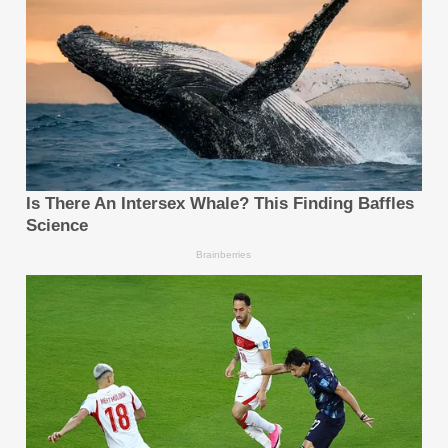
โลก เพื่อช่วยให้พันธมิตรเปลี่ยนพื้นที่ในเมืองให้เป็นสื่อที่มี
ประสิทธิภาพ ยั่งยืน และสร้างผลตอบแทนที่มั่นคง
ศึกษาข้อมูลเพิ่มเติมได้ที่ www.unilumin.com
ที่มา :
ซิชั่น พีอาร์ นิวส์ไวร์ - Unilumin ที่ WOO 2026
ลอนดอน: สร้างอนาคตที่ชาญฉลาดและยั่งยืนยิ่งขึ้นสำหรับ
เทคโนโลยี DOOH ทั่วโลก
http://www.prnasia.com/asia-
story/archive/4982321_TH82321_10