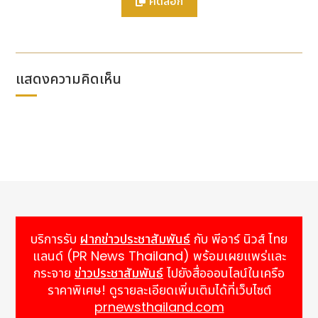
คัดลอก
Net Zero DOOH โดยทิศทางนี้เป็นพื้นฐานสำคัญของ
กลยุทธ์ของ Unilumin ซึ่งผสมผสานความลึกทาง
วิศวกรรมเข้ากับปรัชญาสีเขียวคาร์บอนต่ำตลอดวงจรชีวิต
ผลิตภัณฑ์
แสดงความคิดเห็น
ความมุ่งมั่นดังกล่าวสนับสนุนโดยการยอมรับที่เป็นอิสระ
Unilumin ได้รับการยอมรับระดับประเทศว่าเป็น
Green
Factory
(โรงงานสีเขียว) และเป็น
องค์กรต้นแบบด้าน
ความเป็นกลางทางคาร์บอน
ในปี 2566 บริษัทได้กลาย
เป็นผู้ผลิตจอแสดงผล LED รายแรกที่ได้รับ
ฉลากคาร์บอน
สำหรับจอแสดงผล
LED จาก TÜV SÜD
ซึ่งเป็นการ
ตรวจสอบอิสระเกี่ยวกับรอยเท้าคาร์บอนของผลิตภัณฑ์
ตลอดวงจรชีวิต นอกจากนี้ยังได้รับ
Intertek Green
Leaf Mark
(เครื่องหมายใบไม้สีเขียวจาก Intertek)
สำหรับรอยเท้าคาร์บอนของผลิตภัณฑ์อีกด้วย
บริการรับ
ฝากข่าวประชาสัมพันธ์
กับ พีอาร์ นิวส์ ไทย
ความเข้มงวดทางวิศวกรรมเป็นรากฐานสำคัญของ
แลนด์ (PR News Thailand) พร้อมเผยแพร่และ
ผลิตภัณฑ์ในกลุ่มนี้ จอแสดงผลกลางแจ้งของ Unilumin
กระจาย
ข่าวประชาสัมพันธ์
ไปยังสื่อออนไลน์ในเครือ
มอบการเข้าถึงการบำรุงรักษาแบบโมดูลาร์ทั้งด้านหน้าและ
ราคาพิเศษ! ดูรายละเอียดเพิ่มเติมได้ที่เว็บไซต์
ด้านหลัง การป้องกันฝุ่นและน้ำระดับ IP69K และการ
prnewsthailand.com