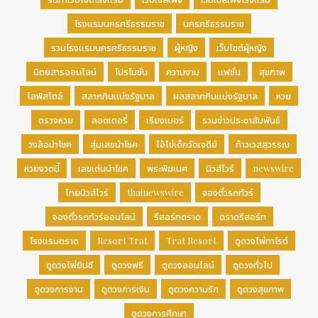
โรงแรมนครศรีธรรมราช
นครศรีธรรมราช
รวมโรงแรมนครศรีธรรมราช
ผู้หญิง
เว็บไซต์ผู้หญิง
นิตยสารออนไลน์
โปรโมชั่น
ความงาม
แฟชั่น
สุขภาพ
ไลฟ์สไตล์
สลากกินแบ่งรัฐบาล
ผลสลากกินแบ่งรัฐบาล
หวย
ตรวจหวย
ลอตเตอรี่
เรียงเบอร์
รวมข่าวประชาสัมพันธ์
วงล้อนำโชค
สุ่มเลขนำโชค
ไอ้ไข่เด็กวัดเจดีย์
ท้าวเวสสุวรรณ
หวยงวดนี้
เลขเด่นนำโชค
พระพิฆเนศ
นิวส์ไวร์
newswire
ไทยนิวส์ไวร์
thainewswire
จองตั๋วรถทัวร์
จองตั๋วรถทัวร์ออนไลน์
รีสอร์ทตราด
ตราดรีสอร์ท
โรงแรมตราด
Resort Trat
Trat Resort
ดูดวงไพ่ทาโรต์
ดูดวงไพ่ยิปซี
ดูดวงฟรี
ดูดวงออนไลน์
ดูดวงทั่วไป
ดูดวงการงาน
ดูดวงการเงิน
ดูดวงความรัก
ดูดวงสุขภาพ
ดูดวงการศึกษา