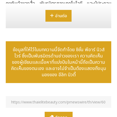
คุยกับเจ้าของสื่อ พันธมิตรทางเทคโนโลยี และผู้ประกอบ
การจากทั่วโลก
อ่านต่อ
ข้อมูลที่ให้ไว้ในบทความนี้จัดทำโดย ซิชั่น พีอาร์ นิวส์
ไวร์ ซึ่งเป็นพันธมิตรด้านข่าวของเรา ความคิดเห็น
ของผู้เขียนและเนื้อหาที่แบ่งปันในหน้านี้ถือเป็นความ
คิดเห็นของตนเอง และอาจไม่จำเป็นต้องแสดงถึงมุม
มองของ อีลิท บิวตี้
Unilumin at WOO 2026 London
การประชุมปีนี้มุ่งเน้นพลังต่าง ๆ ที่กำลังเปลี่ยนแปลง
โฉมหน้า OOH ได้แก่ ปัญญาประดิษฐ์ ความคิดสร้างสรรค์
และความยั่งยืน และการเปลี่ยนแปลงที่เรียกร้องให้เกิด
โซลูชันที่ชาญฉลาดขึ้น สมจริงกว่า และปล่อยคาร์บอนต่ำ
กว่า ซึ่งเห็นได้จากการเปิดตัวเครื่องคำนวณคาร์บอน Ad