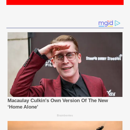
จัดการความร้อนและพลังงานขั้นสูง ผลิตภัณฑ์ทุกชิ้นผ่าน
การทดสอบตามมาตรฐานความปลอดภัยด้านอัคคีภัยที่
เกี่ยวข้องด้วยโครงสร้างทนไฟซึ่งช่วยลดความเสี่ยงอัคคีภัย
ในสภาพแวดล้อมเมืองที่มีความหนาแน่นสูง บางรุ่นได้รับ
การรับรองมาตรฐาน EMC Class B เพื่อจำกัดสัญญาณ
รบกวนแม่เหล็กไฟฟ้า
ความสามารถเหล่านั้นพิสูจน์ภาคสนามแล้ว ตั้งแต่จอแสดง
ผลขนาด 2,800 ตารางเมตรสำหรับอาคาร AKH Tower
ในซาอุดีอาระเบีย ไปจนถึงการติดตั้งจอ 3 มิติแบบอนามอร์
ฟิกในวอร์ซอ โดยส่งมอบผ่านเครือข่ายระดับโลกที่
ครอบคลุมมากกว่า 160 ประเทศ และจุดจำหน่ายและบริการ
กว่า 5,600 แห่ง นี่คือรากฐานการเปลี่ยนแปลงของ
Unilumin จากการส่งออกผลิตภัณฑ์ไปสู่การส่งออก
แบรนด์ บริการ ความน่าเชื่อถือ และความร่วมมือที่แท้จริง
อนาคตของสื่อโฆษณานอกบ้านนั้นฉลาดขึ้น เป็นมิตรกับสิ่ง
แวดล้อมมากขึ้น และสร้างประสบการณ์ที่ดื่มด่ำยิ่งขึ้น
Unilumin กำลังสร้างอนาคตที่ว่าโดยผสานความ
เชี่ยวชาญด้านวิศวกรรม ขนาดการผลิต และเครือข่ายระดับ