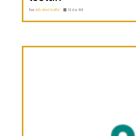
โดย
ซิชั่น พีอาร์ นิวส์ไวร์
12 มิ.ย. 69