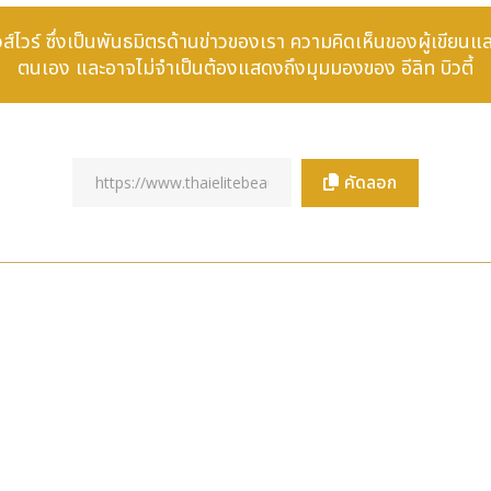
ดเด่นของบราซิลและภูมิภาคลาตินอเมริกา ในการพัฒนาโซลูชันนวัตกรรมเพื่
 นิวส์ไวร์ ซึ่งเป็นพันธมิตรด้านข่าวของเรา ความคิดเห็นของผู้เขียนแ
เทคโนโลยีมาเสริมสร้างความเชื่อมั่นระหว่างกัน โดยยกให้คุณภาพของข้อม
ตนเอง และอาจไม่จำเป็นต้องแสดงถึงมุมมองของ อีลิท บิวตี้
าดข้อมูลเครดิตให้เติบโตอย่างยั่งยืน
ในภูมิภาคเอเชียนั้น ทำให้เราได้รับข้อมูลเชิงลึกอันมีค่าจากตลาดที่มีกา
ซึ่งเราสามารถนำองค์ความรู้เหล่านี้กลับมาปรับใช้กับตลาดในประเทศได
นำของประเทศ ในการประยุกต์ใช้เทคโนโลยีควบคู่ไปกับความน่าเชื่อถือแ
คัดลอก
เวทีฟิลิปปินส์ นำความเชี่ยวชาญด้านนวัตกรรม ความน่าเชื่อถือ และการใช้ข
://www.prnasia.com/asia-story/archive/4980519_TH805