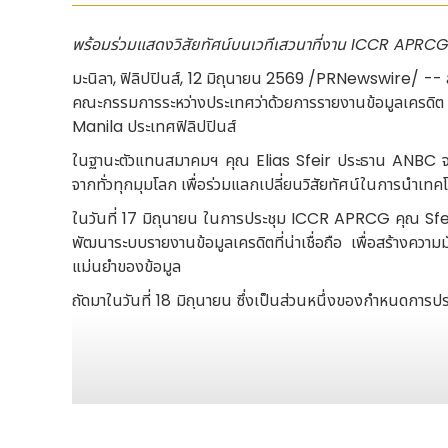
พร้อมร่วมแสดงวิสัยทัศน์บนเวทีเสวนาที่งาน
ICCR APRCG M
มะนิลา, ฟิลิปปินส์
,
12 มิถุนายน 2569
/PRNewswire/ -- สมา
คณะกรรมการระหว่างประเทศว่าด้วยการรายงานข้อมูลเครดิต
Manila ประเทศฟิลิปปินส์
ในฐานะตัวแทนสมาคมฯ คุณ Elias Sfeir ประธาน ANBC จะเป็น
จากทั่วทุกมุมโลก เพื่อร่วมแลกเปลี่ยนวิสัยทัศน์ในการนำเ
ในวันที่ 17 มิถุนายน ในการประชุม ICCR APRCG คุณ 
พัฒนาระบบรายงานข้อมูลเครดิตที่น่าเชื่อถือ เพื่อสร้างควา
แม่นยำของข้อมูล
ถัดมาในวันที่ 18 มิถุนายน ซึ่งเป็นส่วนหนึ่งของกำหน
Applied Intelligence" (การวิเคราะห์ข้อมูลในยุคเทคโนโลยี 
ช่วยสร้างมูลค่าเพิ่มให้แก่ผู้บริโภค ภาคธุรกิจ และตลาดการเงิน
จากนั้น คุณ Sfeir จะร่วมแลกเปลี่ยนทรรศนะในหัวข้
Trust with Regulators" (ธรรมาภิบาลข้อมูลและการปฏิบัติต
ท้าทายในการดำเนินงานภายใต้กรอบกฎเกณฑ์ ตลอดจนแนวปฏิบั