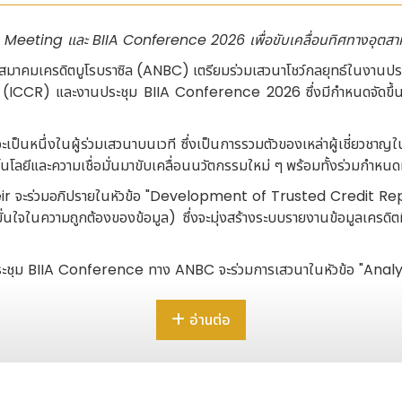
eeting และ BIIA Conference 2026 เพื่อขับเคลื่อนทิศทางอุตสา
คมเครดิตบูโรบราซิล (ANBC) เตรียมร่วมเสวนาโชว์กลยุทธ์ในงานประชุ
 (ICCR) และงานประชุม BIIA Conference 2026 ซึ่งมีกำหนดจัดขึ้น
หนึ่งในผู้ร่วมเสวนาบนเวที ซึ่งเป็นการรวมตัวของเหล่าผู้เชี่ยวชาญใ
ทคโนโลยีและความเชื่อมั่นมาขับเคลื่อนนวัตกรรมใหม่ ๆ พร้อมทั้งร่วมกำ
Sfeir จะร่วมอภิปรายในหัวข้อ "Development of Trusted Credit
มมั่นใจในความถูกต้องของข้อมูล) ซึ่งจะมุ่งสร้างระบบรายงานข้อมูลเครด
ดการประชุม BIIA Conference ทาง ANBC จะร่วมการเสวนาในหัวข้อ "
ยุคใหม่ของปัญญาประยุกต์) เพื่อร่วมเจาะลึกว่าเทคโนโลยีอุบัติใหม่ ปัญ
ได้อย่างไร
อ่านต่อ
อ "Ensuring Data Governance and Regulatory Compliance – 
ามกฎระเบียบ ภูมิทัศน์ด้านกฎเกณฑ์และแนวทางสร้างความเชื่อมั่นด้านข
ติที่เป็นเลิศในการนำเทคโนโลยีมาใช้ยกระดับความโปร่งใส ความปลอดภัย