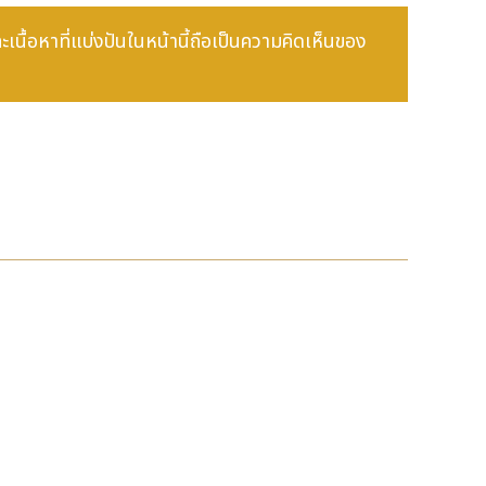
อขับเคลื่อนระบบนิเวศสินเชื่อ ท่ามกลางยุคดิจิทัลที่มีการ
ละเนื้อหาที่แบ่งปันในหน้านี้ถือเป็นความคิดเห็นของ
ูล โมเดลปัญญาประดิษฐ์ การใช้ข้อมูลอย่างรับผิดชอบ รวมถึง
รนำโซลูชันมาปรับใช้ได้อย่างรวดเร็ว ตลอดจนมีการขับเคลื่อนการ
้ ขณะเดียวกัน การนำความก้าวหน้าของบราซิลมาขยายผลบนเวที
ละความรับผิดชอบ"
้อมูลจากบราซิลขับเคลื่อนอุตสาหกรรมสินเชื่อโลก
19_10