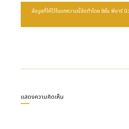
การที่ ANBC เข้าร่วมงานในครั้งนี้ ช่วยตอกย้ำบทบาทอันโด
ข้อมูลที่ให้ไว้ในบทความนี้จัดทำโดย ซิชั่น พีอาร์
เปลี่ยนผ่านอย่างรวดเร็ว การหารือบนเวทีจะมุ่งไปที่การนำ
ความเชี่ยวชาญของบุคลากรเป็นแกนหลักสำคัญ เพื่อผลักดันตล
คุณ Sfeir กล่าวทิ้งท้ายว่า "การได้ร่วมแลกเปลี่ยนวิสัยทัศน์
พัฒนาทางเศรษฐกิจและสังคมให้เกิดผลลัพธ์ที่เป็นรูปธรรม 
การเงินระดับสากล ยิ่งเป็นการตอกย้ำภาพลักษณ์ความเป็นผู้
แสดงความคิดเห็น
ที่มา :
ซิชั่น พีอาร์ นิวส์ไวร์ - ANBC ปักหมุด
http