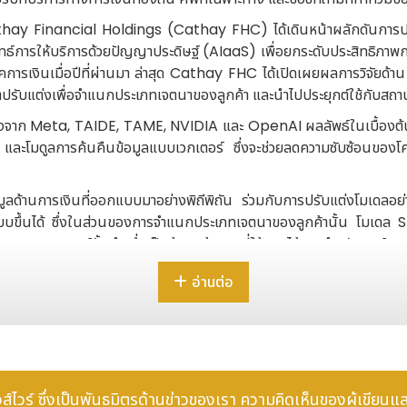
y Financial Holdings (Cathay FHC) ได้เดินหน้าผลักดันการประย
ทธ์การให้บริการด้วยปัญญาประดิษฐ์ (AIaaS) เพื่อยกระดับประสิทธิภ
เงินเมื่อปีที่ผ่านมา ล่าสุด Cathay FHC ได้เปิดเผยผลการวิจัยด
าปรับแต่งเพื่อจำแนกประเภทเจตนาของลูกค้า และนำไปประยุกต์ใช้กับส
้งจาก Meta, TAIDE, TAME, NVIDIA และ OpenAI ผลลัพธ์ในเบื้องต้นชี
อน และโมดูลการค้นคืนข้อมูลแบบเวกเตอร์ ซึ่งจะช่วยลดความซับซ้อน
ลด้านการเงินที่ออกแบบมาอย่างพิถีพิถัน ร่วมกับการปรับแต่งโมเดลอย
ึ้นได้ ซึ่งในส่วนของการจำแนกประเภทเจตนาของลูกค้านั้น โมเดล SLM
M เชิงพาณิชย์ชั้นนำ ซึ่งเป็นข้อมูลอ้างอิงที่ใช้งานได้จริงสำหรับองค
อ่านต่อ
ึกษานี้ได้ใช้แนวทางการจำลองข้อมูลขึ้นมาทั้งหมดเพื่อรับประกันว่าจ
องโมเดลในการเข้าใจบริบทบริการทางการเงินในท้องถิ่น ศัพท์เฉพาะทา
บริการ การออกแบบชุดข้อมูลแบบเจตนาเดี่ยวและหลายเจตนา การปรับบริบทใ
ารสอบถามยอดคงเหลือของสินเชื่อที่อยู่อาศัย บริการช่วยเหลือด้านกา
ริการ และการสร้างประสบการณ์ความผูกพันกับลูกค้ายุคใหม่
 นิวส์ไวร์ ซึ่งเป็นพันธมิตรด้านข่าวของเรา ความคิดเห็นของผู้เขียนแ