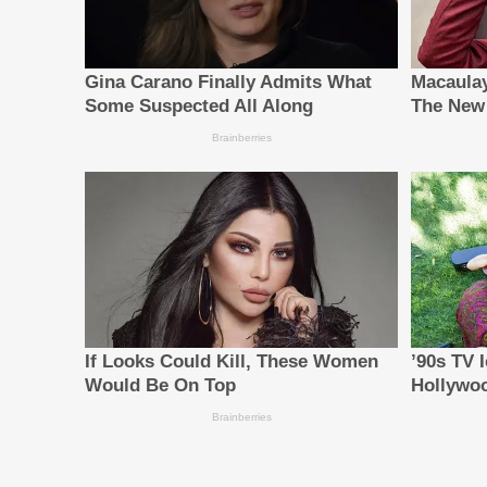
Cathay Financial Holdings presented validatio
fine-tuned SLMs can support customer intent c
terminology, and ambiguous customer queries. (