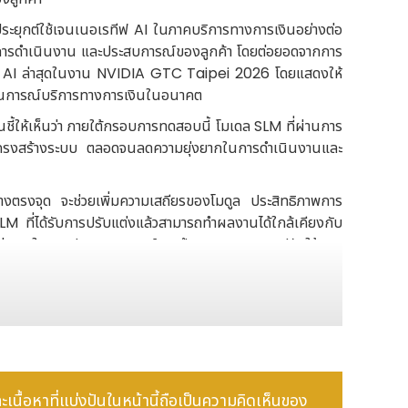
ุกต์ใช้เจนเนอเรทีฟ AI ในภาคบริการทางการเงินอย่างต่อ
าพการดำเนินงาน และประสบการณ์ของลูกค้า โดยต่อยอดจากการ
้าน AI ล่าสุดในงาน NVIDIA GTC Taipei 2026 โดยแสดงให้
ถานการณ์บริการทางการเงินในอนาคต
้ให้เห็นว่า ภายใต้กรอบการทดสอบนี้ โมเดล SLM ที่ผ่านการ
ของโครงสร้างระบบ ตลอดจนลดความยุ่งยากในการดำเนินงานและ
่างตรงจุด จะช่วยเพิ่มความเสถียรของโมดูล ประสิทธิภาพการ
 ที่ได้รับการปรับแต่งแล้วสามารถทำผลงานได้ใกล้เคียงกับ
์กรต่างๆ ในการประเมินกลยุทธ์การฝึกอบรม และการปรับใช้งาน
ะไม่มีข้อมูลจริงของลูกค้าถูกนำมาใช้ในระหว่างการฝึกอบรม
งในอุตสาหกรรม และข้อซักถามที่กำกวมของลูกค้าได้ดียิ่ง
ห้เข้ากับท้องถิ่นของไต้หวัน และการขยายคำสำคัญ
รชำระเงินผ่านบัตรเครดิต และระบบนำทางบริการของสาขา ซึ่ง
ละเนื้อหาที่แบ่งปันในหน้านี้ถือเป็นความคิดเห็นของ