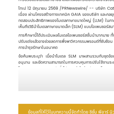
ไทเป 12 มิถุนายน 2569 /PRNewswire/ -- บริษัท Catha
เนื่อง ผ่านโครงสร้างทางเทคนิค GAIA ของบริษัท และกลยุ
ทดสอบประสิทธิภาพของโมเดลภาษาขนาดใหญ่ (LLM) ในภาคการ
เห็นถึงวิธีนำโมเดลภาษาขนาดเล็ก (SLM) แบบโอเพนซอร์สม
การศึกษานี้ได้ประเมินผลโมเดลโอเพนซอร์สชั้นนำมากมาย ทั
ปรับแต่งแล้วอาจช่วยลดการพึ่งพาวิศวกรรมพรอมต์ที่ซับซ้
การบำรุงรักษาในอนาคต
ข้อค้นพบระบุว่า เมื่อนำโมเดล SLM มาผสานรวมกับชุดข้อมู
อนุมาน และขีดความสามารถในการควบคุมการปรับใช้งานระบบข
โมเดล LLM แบบระบบปิดทั่วไป และเข้าใกล้ระดับของโมเดล LL
โมเดล AI
ในแง่ของการกำกับดูแลข้อมูลและความเป็นส่วนตัวนั้น การศ
โมเดล โดย Cathay FHC สามารถเสริมสร้างขีดความสามารถข
ขึ้น ผ่านการใช้เทคนิคต่างๆ เช่น การจัดกลุ่มฟังก์ชันการ
การประยุกต์ใช้งานในอนาคตที่มีศักยภาพยังครอบคลุมไปถึงก
เป็นการวางรากฐานสำหรับระบบค้นหาอัจฉริยะ การส่งต่อสายบ
ข้อมูลที่ให้ไว้ในบทความนี้จัดทำโดย ซิชั่น พีอาร์