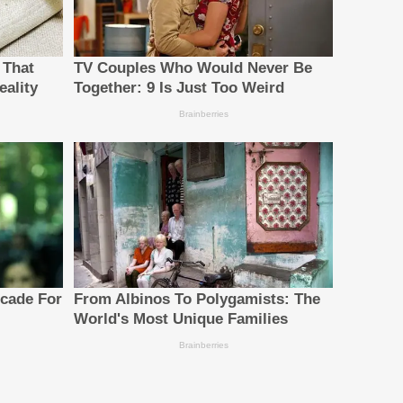
) at NVIDIA GTC Taipei 2026, demonstrating how
al financial service contexts, domain-specific