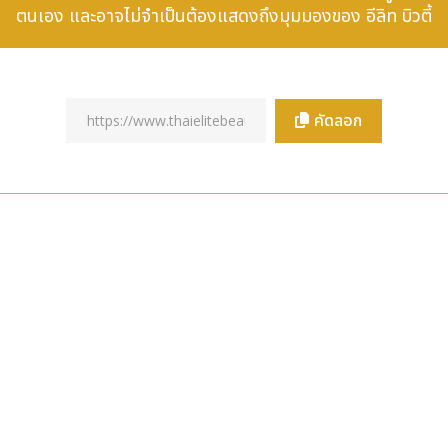
ตนเอง และอาจไม่จำเป็นต้องแสดงถึงมุมมองของ อีลิท บิวตี้
คัดลอก