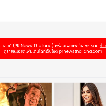
 Decarbonization
นกว่า 20 ปี เพื่อร่วมกันผลักดันโครงการยกระดับประสิทธิภาพเรืออย่าง
ร้างผลลัพธ์ที่สามารถวัดผลได้ในด้านการเพิ่มประสิทธิภาพการใช้เชื้อเพ
้ร่วมกันพัฒนาแนวทางการปรับปรุงเรือ (retrofit) ที่สร้างผลลัพธ์สำคั
สุดโครงการหนึ่งของกองเรือที่ Seaspan ให้ Maersk เช่าใช้งานภายใต้สั
์ ไทยแลนด์ (PR News Thailand) พร้อมเผยแพร่และกระจาย
ข่า
กำเนิดไฟฟ้าแบบเพลา (shaft generator) เพื่อลดการใช้เชื้อเพลิงของ
ดูรายละเอียดเพิ่มเติมได้ที่เว็บไซต์
prnewsthailand.com
สูงรุ่นใหม่ และอุปกรณ์สร้างการไหลหมุนล่วงหน้าก่อนเข้าสู่ใบจักร (p
าร์บอน เพื่อรองรับการปฏิบัติตามข้อกำหนดด้านการปล่อยมลพิษในอนาค
มทั้งเพิ่มระวางบรรทุก (deadweight) เพื่อเสริมขีดความสามารถในการบ
 พร้อมทั้งเพิ่มประสิทธิภาพการใช้เชื้อเพลิง ยกระดับสมรรถนะในการปฏิ
่วนที่ดำเนินการแล้วและที่มีแผนจะดำเนินการสำหรับเรือทั้ง 18 ลำ มีมูล
บอนและการยกระดับประสิทธิภาพของกองเรืออย่างต่อเนื่อง
อง Seaspan ด้านเทคโนโลยีและวิศวกรรมทางทะเล ที่มุ่งเน้นการเพิ่มประ
k และ COSCO Shipyard ในการลงนามบันทึกความร่วมมือ (Memorand