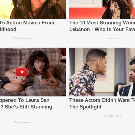
กันด้านการปรับปรุงเรือ การเพิ่มประสิทธิภาพการใช้พลังงาน และเทคโ
นาโครงการร่วมกัน การแลกเปลี่ยนข้อมูล และการดำเนินโครงการในอนาค
่มุ่งเน้นการนำไปปฏิบัติได้จริงและสร้างผลลัพธ์ที่มีคุณค่าอย่างเป็นร
านเจ้าหน้าที่ฝ่ายปฏิบัติการกองเรือของ Seaspan กล่าว "ด้วยการ
ใจเชิงลึกด้านการปฏิบัติการ และการลงทุนระยะยาวไว้ด้วยกัน เพื่อยกระ
ตัวอย่างที่ชัดเจนว่าความร่วมมือที่ตั้งอยู่บนความไว้วางใจสามารถสร้างค
 Maersk กล่าวเสริมว่า "ตลอดหลายปีที่ผ่านมา Seaspan เป็นพันธมิตรที
งใกล้ชิดจะช่วยให้เราสามารถดำเนินการปรับปรุงเรือเพื่อลดต้นทุนเชื
ามารถในการแข่งขันให้แก่กองเรือของเรา"
ำของโลก โดยมุ่งเน้นการให้เช่าเรือระยะยาวในอัตราค่าเช่าคงที่แก่สายกา
 ลำ เมื่อคำนวณรวมเรือที่สั่งต่อใหม่ซึ่งยังไม่ได้ส่งมอบ (รวมถึงเรื
4 ลำ ซึ่งมีการลงนามสัญญาในเดือนเมษายน 2569) โดยเมื่อส่งมอบคร
ที่มุ่งเชื่อมโยงและทำให้ห่วงโซ่อุปทานของลูกค้ามีความเรียบง่ายและมีปร
ประมาณ 100,000 คน