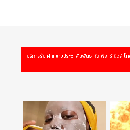
Signing of the Memorandum of Cooperation on
ทั้งนี้ ทั้งสองฝ่ายได้ต่อยอดความร่วมมืออันแน่นแฟ้นยาวนา
ระยะยาวให้แก่ Maersk โดยโครงการดังกล่าวมีเป้าหมายเพื่อส
การ และการลดการปล่อยก๊าซเรือนกระจก
ในฐานะโครงการหลักของความร่วมมือครั้งนี้ ทั้งสองฝ่ายได
ซึ่งถือเป็นหนึ่งในโครงการปรับปรุงเรือที่มีความสำคัญที่
บริการรับ
ฝากข่าวประชาสัมพันธ์
กับ พีอาร์ นิวส
แนวทางการปรับปรุงดังกล่าว ประกอบด้วยการติดตั้งเครื่อง
การทำงานของเครื่องยนต์หลัก การติดตั้งใบจักรประสิทธิภาพ
ตลอดจนการเตรียมความพร้อมสำหรับการติดตั้งระบบดักจับค
bridge) เพื่อเพิ่มความสามารถในการบรรทุกตู้สินค้า พร้อ
ต้นทุนต่อช่องบรรทุกตู้สินค้าของเรือลงได้ประมาณ 10–13%
ระเบียบในอนาคต
จนถึงปัจจุบัน การลงทุนรวมสำหรับการปรับปรุงกองเรือทั้งในส
อยู่ระหว่างการพัฒนาเพื่อสนับสนุนการลดการปล่อยก๊าซคาร์
นอกจากนี้ WattSpan ซึ่งเป็นพันธมิตรร่วมทุนเชิงกลยุทธ์ข
ด้านการลดการปล่อยก๊าซคาร์บอน ได้เข้าร่วมกับ Maers