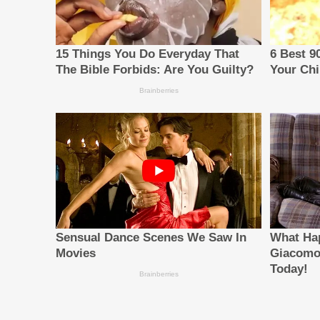
กำหนดกรอบความร่วมมือระยะเวลา 1 ปี สำหรับการทำงานร่วม
ความร่วมมือดังกล่าวครอบคลุมถึงแต่ไม่จำกัดเพียงการพัฒ
"ความร่วมมือครั้งนี้สะท้อนให้เห็นถึงรูปแบบความร่วมมือที
อุตสาหกรรมการเดินเรือ" Dimitrios Panagopoulos ประธ
Shipyard เราได้ผสานรวมความเชี่ยวชาญด้านเทคนิค ความเข้า
กองเรือของเราในด้านเชื้อเพลิงและเทคโนโลยีแห่งอนาคต นี่คือ
Anda Cristescu หัวหน้าฝ่ายการเช่าเรือและต่อเรือใหม่ของ
เรือของ Maersk มาโดยตลอด การทำงานร่วมกับ Seaspan อย่า
ในการบรรทุกสินค้า ซึ่งทั้งหมดนี้ล้วนช่วยยกระดับขีดความส
เกี่ยวกับ
Seaspan Corporation Pte. Ltd.
Seaspan เป็นเจ้าของและผู้ดำเนินงานสินทรัพย์ทางทะเลชั้นน
อยู่ระหว่างการดำเนินงานของ Seaspan ประกอบด้วยเรือ 247
จำนวน 2 ลำ และเรือ Open Hatch Gantry Crane จำนวน 
สินค้ารวมประมาณ 2.5 ล้าน TEU
เกี่ยวกับ
A.P. Moller Maersk
A.P. Moller - Maersk เป็นบริษัทด้านโลจิสติกส์แบบบูรณาการ
บริษัทดำเนินธุรกิจในมากกว่า 130 ประเทศ และมีพนักงาน