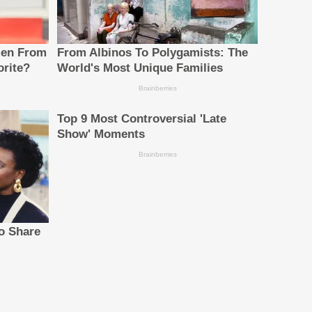
นโลยีการลดการปล่อยก๊าซคาร์บอนในภาคการเดินเรือ ทั้งนี้
ตภายใต้ข้อตกลงทางการค้าที่แยกออกมาต่างหาก
ูปธรรม ซึ่งจำเป็นต่อการผลักดันการลดการปล่อยก๊าซคาร์บอนใน
ทำงานอย่างใกล้ชิดร่วมกับ Maersk, WattSpan และ COSCO
ดับสมรรถนะของเรือในปัจจุบัน พร้อมทั้งเตรียมความพร้อมให้
วามก้าวหน้าครั้งสำคัญที่มีความหมายได้ในวงกว้าง"
่เราให้ความไว้วางใจและเป็นผู้จัดหาเรือรายสำคัญให้แก่กอง
้อเพลิง ลดการปล่อยก๊าซเรือนกระจก และเพิ่มขีดความสามารถ
รเดินเรือชั้นนำของโลก ณ วันที่ 31 มีนาคม 2569 กองเรือที่
อบรรทุกก๊าซอีเทนขนาดใหญ่หรือ Very Large Ethane Carrier
บทั้งหมดแล้ว กองเรือจะมีความสามารถในการบรรทุกขนส่ง
ะสิทธิภาพยิ่งขึ้น ในฐานะผู้นำระดับโลกด้านบริการโลจิสติกส์