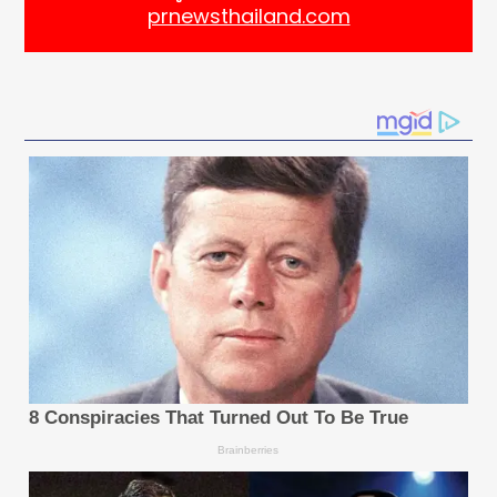
prnewsthailand.com
ยานยนต์รุ่นที่เป็นเอกลักษณ์ ได้แก่ Geely E5 (EX5) และ
Geely STARRAY EM-i ได้รับการเปิดตัวในกว่า
20 ประเทศ ณ ทวีปยุโรปเพื่อรักษาสถานะในตลาดดังกล่าว
ทั้งนี้ Geely เสริมสร้างระบบนิเวศทางการค้าของตนให้
แข็งแกร่งขึ้นโดยสร้างพันธมิตรด้านการจัดจำหน่ายเชิงกล
ยุทธ์กับกลุ่มตัวแทนจำหน่ายรถยนต์ชั้นนำในโปรตุเกส
ออสเตรีย และสวิตเซอร์แลนด์
การวางแผนระยะยาวในทางปฏิบัติ: เสริมสร้างศักยภาพ
ในระดับท้องถิ่น
Geely ดำเนินงานภายใต้ปรัชญาการวางแผนระยะยาวโดย
มุ่งเน้นการพัฒนาที่มีคุณภาพสูงและเป็นประโยชน์ร่วมกัน
กับพันธมิตรในยุโรป ความมุ่งมั่นดังกล่าวได้รับการ
สนับสนุนจากการลงทุนด้านโครงสร้างพื้นฐานอัน
แข็งแกร่ง รวมถึงศูนย์กระจายอะไหล่แห่งใหม่ใน
อัมสเตอร์ดัม ประเทศเนเธอร์แลนด์ ซึ่งเป็นการสร้างเครือ
ข่ายโลจิสติกส์ที่ให้บริการเนเธอร์แลนด์ ฝรั่งเศส และ
ประเทศอื่น ๆ