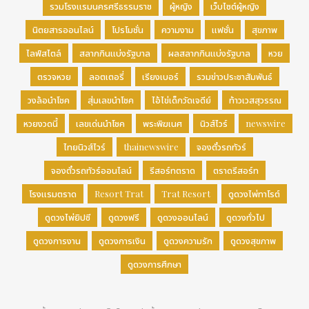
รวมโรงแรมนครศรีธรรมราช
ผู้หญิง
เว็บไซต์ผู้หญิง
นิตยสารออนไลน์
โปรโมชั่น
ความงาม
แฟชั่น
สุขภาพ
ไลฟ์สไตล์
สลากกินแบ่งรัฐบาล
ผลสลากกินแบ่งรัฐบาล
หวย
ตรวจหวย
ลอตเตอรี่
เรียงเบอร์
รวมข่าวประชาสัมพันธ์
วงล้อนำโชค
สุ่มเลขนำโชค
ไอ้ไข่เด็กวัดเจดีย์
ท้าวเวสสุวรรณ
หวยงวดนี้
เลขเด่นนำโชค
พระพิฆเนศ
นิวส์ไวร์
newswire
ไทยนิวส์ไวร์
thainewswire
จองตั๋วรถทัวร์
จองตั๋วรถทัวร์ออนไลน์
รีสอร์ทตราด
ตราดรีสอร์ท
โรงแรมตราด
Resort Trat
Trat Resort
ดูดวงไพ่ทาโรต์
ดูดวงไพ่ยิปซี
ดูดวงฟรี
ดูดวงออนไลน์
ดูดวงทั่วไป
ดูดวงการงาน
ดูดวงการเงิน
ดูดวงความรัก
ดูดวงสุขภาพ
ดูดวงการศึกษา