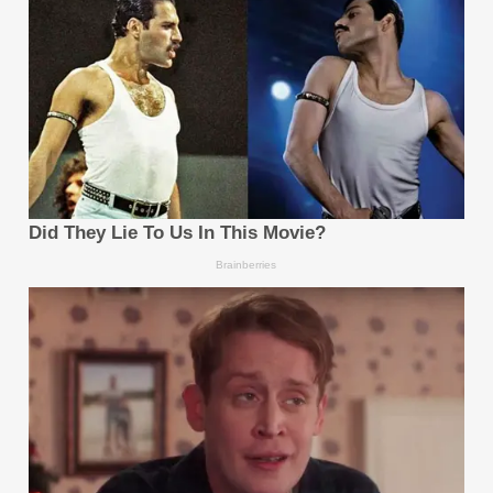
แรงขับเคลื่อนการเติบโตระดับโลก: การตอกย้ำจุดยืน
ผู้นำด้านนวัตกรรม
ความก้าวหน้าในยุโรปสะท้อนแรงขับเคลื่อนการเติบโตระดับ
โลกที่กว้างขึ้นของ Geely โดยช่วงครึ่งแรกของปี 2569
บริษัทมียอดจำหน่ายในต่างประเทศสูงสุดเป็นประวัติการณ์
ที่ 474,228 คัน เพิ่มขึ้น 158% เทียบรายปี ซึ่งเกินยอด
จำหน่ายในต่างประเทศของทั้งปี 2568
มอเตอร์สปอร์ตระดับแนวหน้าเป็นเสาหลักที่เชื่อถือได้
สำหรับ Geely ในการสร้างการยอมรับทางเทคนิค ณ
ตลาดซึ่งเติบโตเต็มที่ บริษัทกำลังพัฒนาไปสู่โลกาภิวัตน์
แบบครบวงจรด้วยการดำเนินกลยุทธ์แบบบูรณาการของ
เทคโนโลยีซึ่งผ่านการทดสอบในสนามแข่ง กลุ่มผลิตภัณฑ์ที่
แข่งขันได้ และความสามารถในการดำเนินงานระดับท้องถิ่น