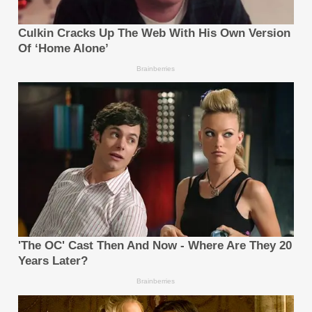
ที่มา :
ซิชั่น พีอาร์ นิวส์ไวร์ - GEELY คว้าสามโพเดียมใน
การแข่งขัน FIA TCR ที่สนาม Paul Ricard ตอกย้ำแรง
ขับเคลื่อนในการขยายธุรกิจเข้าสู่ตลาดยุโรป
http://www.prnasia.com/asia-
story/archive/5000056_TH00056_10