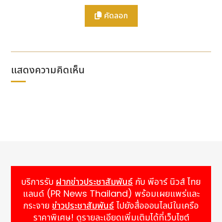
ขึ้นจากความเชี่ยวชาญด้านมอเตอร์สปอร์ตที่ได้รับการ
คัดลอก
พิสูจน์แล้ว แพลตฟอร์ม CMA แสดงให้เห็นถึงความ
ทนทานอันยอดเยี่ยมท่ามกลางสภาพอากาศอันแสนระอุใน
ฤดูร้อน ณ สนามแข่ง Paul Ricard โดยรับมือกับความ
ต้องการที่เข้มงวดด้านการจัดการความร้อนและความน่า
เชื่อถือโดยรวมได้เป็นอย่างดี อนึ่ง ข้อมูลประสิทธิภาพใน
แสดงความคิดเห็น
สนามแข่งสามารถนำไปสู่การพัฒนาการผลิตจำนวนมาก
ของ Geely ซึ่งเป็นการถ่ายทอดเทคโนโลยีจากมอเตอร์
สปอร์ตไปสู่ยานยนต์สำหรับผู้บริโภค
การวางรากฐานเชิงกลยุทธ์: ผลักดันการเจาะตลาดใน
ยุโรป
ด้วยการใช้ประโยชน์จากแรงผลักดันดังกล่าว Geely
Auto เร่งการขยายตัวในยุโรปอย่างมีนัยสำคัญ ณ ช่วง
ครึ่งแรกของปี 2569 โดยวางตำแหน่งทวีปนี้ในฐานะกลไก
บริการรับ
ฝากข่าวประชาสัมพันธ์
กับ พีอาร์ นิวส์ ไทย
สำคัญสำหรับการเติบโตทั่วโลก บริษัทประสบความสำเร็จใน
แลนด์ (PR News Thailand) พร้อมเผยแพร่และ
การเข้าสู่ตลาดยุโรปเจ็ดแห่ง รวมถึงเยอรมนี สเปน
กระจาย
ข่าวประชาสัมพันธ์
ไปยังสื่อออนไลน์ในเครือ
เนเธอร์แลนด์ และฝรั่งเศส ภายใน 45 วัน ซึ่งแสดงให้เห็น
ราคาพิเศษ! ดูรายละเอียดเพิ่มเติมได้ที่เว็บไซต์
ถึงความคล่องตัวในการดำเนินงานอันโดดเด่น