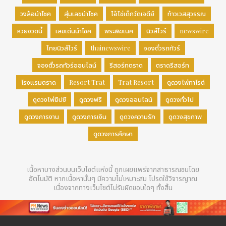
วงล้อนำโชค
สุ่มเลขนำโชค
ไอ้ไข่เด็กวัดเจดีย์
ท้าวเวสสุวรรณ
หวยงวดนี้
เลขเด่นนำโชค
พระพิฆเนศ
นิวส์ไวร์
newswire
ไทยนิวส์ไวร์
thainewswire
จองตั๋วรถทัวร์
จองตั๋วรถทัวร์ออนไลน์
รีสอร์ทตราด
ตราดรีสอร์ท
โรงแรมตราด
Resort Trat
Trat Resort
ดูดวงไพ่ทาโรต์
ดูดวงไพ่ยิปซี
ดูดวงฟรี
ดูดวงออนไลน์
ดูดวงทั่วไป
ดูดวงการงาน
ดูดวงการเงิน
ดูดวงความรัก
ดูดวงสุขภาพ
ดูดวงการศึกษา
เนื้อหาบางส่วนบนเว็บไซต์แห่งนี้ ถูกเผยแพร่จากสาธารณชนโดย
อัตโนมัติ หากเนื้อหานั้นๆ มีความไม่เหมาะสม โปรดใช้วิจารญาณ
เนื่องจากทางเว็บไซต์ไม่รับผิดชอบใดๆ ทั้งสิ้น