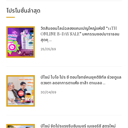
โปรโมชั่นล่าสุด
วัตสันออนไลน์ฉลองแคมเปญใหญ่แห่งปี “11TH
ONLINE B-DAY SALE” มหกรรมชอปมาราธอน
สุดคุ ...
25/05/69
บีไชน์ ไบโอ โปร ซี ตอบโจทย์คนยุคดิจิทัล ช่วยดูแล
ดวงตา ลดอาการตาแห้ง ตาล้า ตาเบลอ ...
30/04/69
บีไชน์ จัดโปรแรงรับซัมเมอร์ เนเจอร์ซี สูตรใหม่