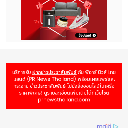
บริการรับ
ฝากข่าวประชาสัมพันธ์
กับ พีอาร์ นิวส์ ไทย
แลนด์ (PR News Thailand) พร้อมเผยแพร่และ
กระจาย
ข่าวประชาสัมพันธ์
ไปยังสื่อออนไลน์ในเครือ
ราคาพิเศษ! ดูรายละเอียดเพิ่มเติมได้ที่เว็บไซต์
prnewsthailand.com