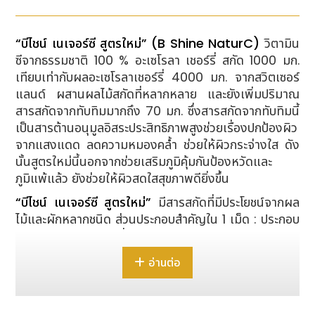
“บีไชน์ เนเจอร์ซี สูตรใหม่” (B Shine NaturC)
วิตามิน
ซีจากธรรมชาติ 100 % อะเซโรลา เชอร์รี่ สกัด 1000 มก.
เทียบเท่ากับผลอะเซโรลาเชอร์รี่ 4000 มก. จากสวิตเซอร์
แลนด์ ผสานผลไม้สกัดที่หลากหลาย และยังเพิ่มปริมาณ
สารสกัดจากทับทิมมากถึง 70 มก. ซึ่งสารสกัดจากทับทิมนี้
เป็นสารต้านอนุมูลอิสระประสิทธิภาพสูงช่วยเรื่องปกป้องผิว
จากแสงแดด ลดความหมองคล้ำ ช่วยให้ผิวกระจ่างใส ดัง
นั้นสูตรใหม่นี้นอกจากช่วยเสริมภูมิคุ้มกันป้องหวัดและ
ภูมิแพ้แล้ว ยังช่วยให้ผิวสดใสสุขภาพดียิ่งขึ้น
“บีไชน์ เนเจอร์ซี
สูตรใหม่
”
มีสารสกัดที่มีประโยชน์จากผล
ไม้และผักหลากชนิด ส่วนประกอบสำคัญใน 1 เม็ด : ประกอบ
ด้วย อะเซโรลา เชอร์รี่ สกัด 1000 มก., ซิตรัสไบโอฟลาโว
นอยด์ 100 มก., เบอร์รี่มิกซ์ 120 มก. (สตรอเบอร์รี่,
อ่านต่อ
บลูเบอร์รี่, ราสพ์เบอร์รี่, เอลเดอร์เบอร์รี่, แบล็คเคอร์เรนท์,
เรดบีท), สารสกัดจากทับทิม 70 มก., สารสกัดจากเมล็ด
ลิ้นจี่ 23.75 มก., แคโรทีนอยด์ 7.5% 23.75 มก.