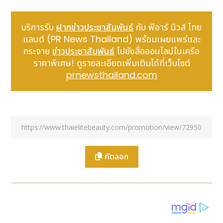
รับประทานเพียงวันละ
1 เม็ด พร้อมมื้ออาหาร มื้อเช้าหรือ
เย็น
ดีต่อผิวพรรณและสุขภาพ ร่างกายเป็นของเรา ใคร
บริการรับ
ฝากข่าวประชาสัมพันธ์
กับ พีอาร์ นิวส์ ไทย
ดูแลร่างกายของตัวเองอยู่ตลอดเวลา ย่อมได้เปรียบ มีภูมิ
แลนด์ (PR News Thailand) พร้อมเผยแพร่และ
ต้านทานที่ดีต่อสู้กับเชื้อโรคร้าย เป็นผู้ที่แข็งแรงและมี
กระจาย
ข่าวประชาสัมพันธ์
ไปยังสื่อออนไลน์ในเครือ
สุขภาพดีกว่าคนอื่น
ราคาพิเศษ! ดูรายละเอียดเพิ่มเติมได้ที่เว็บไซต์
“บีไชน์ เนเจอร์ซี
สูตรใหม่
” ขนาดบรรจุ 30 เม็ด แถมฟรีอีก
prnewsthailand.com
5 เม็ดในขวด รวมเป็น 35 เม็ด จัดโปรโมชั่นสุดคุ้มลดราคา
พิเศษ เหลือเพียง 179 บาท จากปกติ ราคา 249 บาท
ตั้งแต่วันนี้ - 24 มิถุนายน 2567 ซื้อได้ที่ร้านเซเว่น อี
เลฟเว่น ทุกสาขาทั่วประเทศ
สามารถดูข้อมูลเพิ่มเติมได้ที่
www.bshine.co.th, FB :
https://www.facebook.com/naturcacerolacher
และ Line : @Bshine
คัดลอก