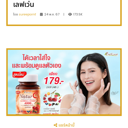
เลฟเว่น
โดย
sureepornt
24 พ.ค. 67
|
173.5K
แชร์หน้านี้