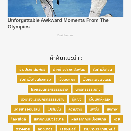
คำค้นแนะนำ :
ข่าวประชาสัมพันธ์
ฝากข่าวประชาสัมพันธ์
รับทำเว็บไซต์
รับทำเว็บไซต์โรงแรม
เว็บเซลเพจ
เว็บเซลเพจโรงแรม
โรงแรมนครศรีธรรมราช
นครศรีธรรมราช
รวมโรงแรมนครศรีธรรมราช
ผู้หญิง
เว็บไซต์ผู้หญิง
นิตยสารออนไลน์
โปรโมชั่น
ความงาม
แฟชั่น
สุขภาพ
ไลฟ์สไตล์
สลากกินแบ่งรัฐบาล
ผลสลากกินแบ่งรัฐบาล
หวย
ตรวจหวย
ลอตเตอรี่
เรียงเบอร์
รวมข่าวประชาสัมพันธ์