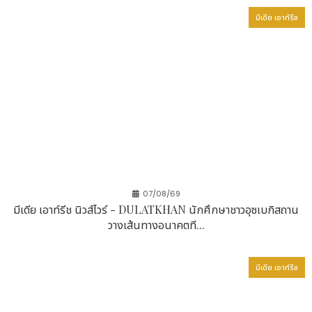
มีเดีย เอาท์รีช
07/08/69
มีเดีย เอาท์รีช นิวส์ไวร์ - DULATKHAN นักศึกษาชาวอุซเบกิสถาน
วางเส้นทางอนาคตที...
มีเดีย เอาท์รีช