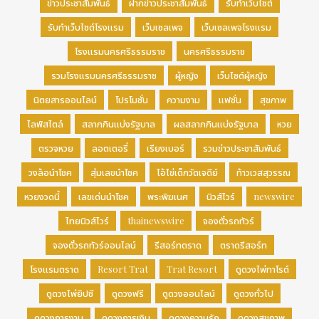
ข่าวประชาสัมพันธ์
ฝากข่าวประชาสัมพันธ์
รับทำเว็บไซต์
รับทำเว็บไซต์โรงแรม
เว็บเซลเพจ
เว็บเซลเพจโรงแรม
โรงแรมนครศรีธรรมราช
นครศรีธรรมราช
รวมโรงแรมนครศรีธรรมราช
ผู้หญิง
เว็บไซต์ผู้หญิง
นิตยสารออนไลน์
โปรโมชั่น
ความงาม
แฟชั่น
สุขภาพ
ไลฟ์สไตล์
สลากกินแบ่งรัฐบาล
ผลสลากกินแบ่งรัฐบาล
หวย
ตรวจหวย
ลอตเตอรี่
เรียงเบอร์
รวมข่าวประชาสัมพันธ์
วงล้อนำโชค
สุ่มเลขนำโชค
ไอ้ไข่เด็กวัดเจดีย์
ท้าวเวสสุวรรณ
หวยงวดนี้
เลขเด่นนำโชค
พระพิฆเนศ
นิวส์ไวร์
newswire
ไทยนิวส์ไวร์
thainewswire
จองตั๋วรถทัวร์
จองตั๋วรถทัวร์ออนไลน์
รีสอร์ทตราด
ตราดรีสอร์ท
โรงแรมตราด
Resort Trat
Trat Resort
ดูดวงไพ่ทาโรต์
ดูดวงไพ่ยิปซี
ดูดวงฟรี
ดูดวงออนไลน์
ดูดวงทั่วไป
ดูดวงการงาน
ดูดวงการเงิน
ดูดวงความรัก
ดูดวงสุขภาพ