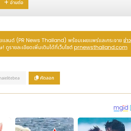
อ่านต่อ
์ ไทยแลนด์ (PR News Thailand) พร้อมเผยแพร่และกระจาย
ข่าว
 ดูรายละเอียดเพิ่มเติมได้ที่เว็บไซต์
prnewsthailand.com
คัดลอก
ม “World Heritage Splendor, Cultural Renaissance -Ming Dyna
ฒนธรรมรุ่งเรือง - โบราณวัตถุแห่งราชวงศ์หมิง) ได้เปิดประตูต้อน
ขึ้นเพื่อเป็นไฮไลต์ส่วนหนึ่งของงานประชุมวัฒนธรรมราชวงศ์หมิง (M
ารนักท่องเที่ยวสุสานหลวงราชวงศ์หมิง และอาคารจัดแสดงนิทรรศ