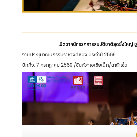
เปิดฉากนิทรรศการสมบัติชาติสุดยิ่งใหญ่ 
งานประชุมวัฒนธรรมราชวงศ์หมิง ประจำปี 2569
ปักกิ่ง, 7 กรกฎาคม 2569 /ซินหัว-เอเชียเน็ท/ดาต้าเซ็ต