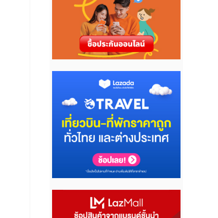
เต็ม
งทาง
งที่