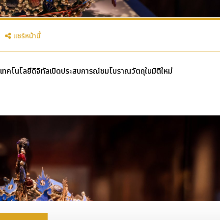
แชร์หน้านี้
ชูเทคโนโลยีดิจิทัลเปิดประสบการณ์ชมโบราณวัตถุในมิติใหม่