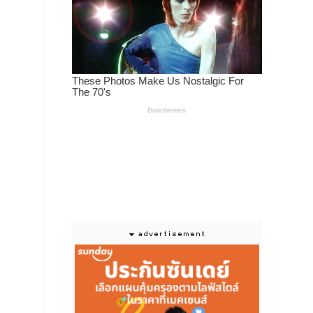
วัง
คลัง
่ที่
จัด
รดิ
และ
ิธี
วิต
์แอค