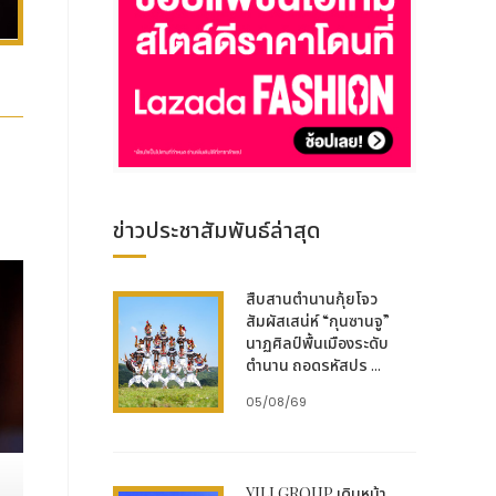
ข่าวประชาสัมพันธ์ล่าสุด
สืบสานตำนานกุ้ยโจว
สัมผัสเสน่ห์ “กุนซานจู”
นาฏศิลป์พื้นเมืองระดับ
ตำนาน ถอดรหัสปร ...
05/08/69
YILI GROUP เดินหน้า