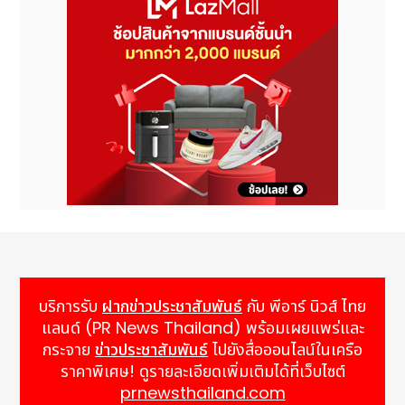
ปักกิ่งสู่การเป็นศูนย์กลางทางวัฒนธรรมระดับชาติ
ที่มา : งานประชุมวัฒนธรรมราชวงศ์หมิง ประจำปี 2569
โพสต์ : บริษัท ดาต้าเซ็ต จำกัด
เผยแพร่ : พีอาร์ นิวส์ ไทยแลนด์
บริการรับ
ฝากข่าวประชาสัมพันธ์
กับ พีอาร์ นิวส์ ไทย
แลนด์ (PR News Thailand) พร้อมเผยแพร่และ
กระจาย
ข่าวประชาสัมพันธ์
ไปยังสื่อออนไลน์ในเครือ
ราคาพิเศษ! ดูรายละเอียดเพิ่มเติมได้ที่เว็บไซต์
prnewsthailand.com