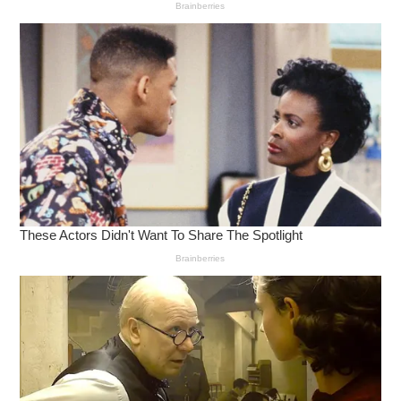
ติดต่อกัน โดยจนถึงปัจจุบัน เวทีแห่งนี้ได้จัดการประชุมหลัก
ไปแล้ว 5 ครั้ง การเสวนาคู่ขนาน 23 หัวข้อ และการสัมมนา
ทางวิชาการอีก 3 ครั้ง ควบคู่ไปกับการจัดนิทรรศการ
โบราณวัตถุในธีมพิเศษ 12 ครั้ง และกิจกรรมบรรยายในซี
รีส์ “Ming Dynasty Lecture Series” อีก 36 ครั้ง
ตลอดระยะเวลาที่ผ่านมา งานนี้ได้รับเกียรติจากผู้เชี่ยวชาญ
ทั้งในและต่างประเทศกว่า 270 ท่านมาร่วมแชร์มุมมอง
โดยมียอดผู้เข้าร่วมงานสะสมรวมกว่า 2,600 คน นอกจาก
นี้ ผลงานวิจัยทางวิชาการที่ตกผลึกจากการประชุมยังได้รับ
การรวบรวมและตีพิมพ์แล้วถึง 10 เล่ม ตอกย้ำความสำเร็จ
ของเวทีนี้ในการก้าวสู่การเป็นแพลตฟอร์มชั้นนำระดับโลก
สำหรับการศึกษาวิจัยและการแลกเปลี่ยนทางวัฒนธรรมรา
ชวงศ์หมิง
เขตฉางผิงอาศัยความได้เปรียบอันเป็นเอกลักษณ์ โดยเป็น
เขตเดียวในกรุงปักกิ่งที่เป็นจุดตัดของเส้นทางสาย
วัฒนธรรมหลักทั้ง 3 สาย จึงได้เดินหน้าพัฒนาระบบ
อนุรักษ์วัฒนธรรมราชวงศ์หมิงอย่างครบวงจร ไม่ว่าจะ
เป็นการบูรณะปฏิสังขรณ์แหล่งมรดกโลกสุสานราชวงศ์ห
มิง การจับมือสร้างเครือข่ายจัดนิทรรศการร่วมกับกลุ่ม