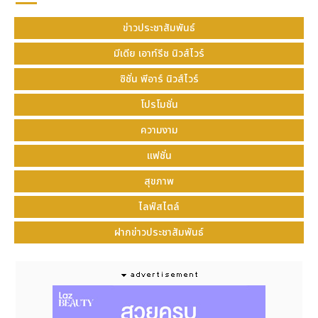
ข่าวประชาสัมพันธ์
มีเดีย เอาท์รีช นิวส์ไวร์
ซิชั่น พีอาร์ นิวส์ไวร์
โปรโมชั่น
ความงาม
พิธีเปิดสุดยิ่งใหญ่ รวมพลผู้เชี่ยวชาญระดับแถวหน้า ร่วม
พลิกฟื้นวัฒนธรรมหมิง เชื่อมโยงอดีตสู่ปัจจุบัน
แฟชั่น
ณ เวลา 9:00 น. พิธีเปิดงานได้เริ่มต้นขึ้นอย่างตื่นตาตื่นใจ
สุขภาพ
ด้วยภาพยนตร์สั้นสุดสมจริงด้วยเทคโนโลยี AI ในชื่อ
“Chang Xiaoming Takes You on a Tour of
ไลฟ์สไตล์
Ming Culture” (ฉางเสี่ยวหมิงพาทัวร์วัฒนธรรมหมิง)
ฝากข่าวประชาสัมพันธ์
โดยมีมนุษย์เสมือนจริงในรูปแบบโฮโลแกรมอย่าง “ฉาง
เสี่ยวหมิง” พาทุกคนข้ามมิติไปยังสถานที่สำคัญทาง
ประวัติศาสตร์ของราชวงศ์หมิง ไม่ว่าจะเป็นพระราชวังต้อง
ห้าม เมืองก่งหัว ด่านจวียง และสุสานราชวงศ์หมิง ซึ่งการ
ผสานโลกเสมือนและโลกแห่งความเป็นจริงได้อย่างแนบ