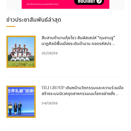
เผยให้เห็นความสำคัญในยุคปัจจุบันของการอนุรักษ์วัฒน
ธรรมหมิงผ่านมุมมองของการปกป้องมรดก และปิดท้าย
ด้วยเฉิน เซียวซาน (Chen Xiaoshan) นักวิจัยจาก
ข่าวประชาสัมพันธ์ล่าสุด
สถาบันประวัติศาสตร์วิทยาศาสตร์ธรรมชาติ สังกัดสถาบัน
วิทยาศาสตร์จีน ที่มาเจาะลึกเรื่องการแลกเปลี่ยนระหว่าง
จีนกับต่างประเทศในสมัยราชวงศ์หมิง โดยวิเคราะห์ผลกระ
สืบสานตำนานกุ้ยโจว สัมผัสเสน่ห์ “กุนซานจู”
ทบอันลึกซึ้งของการหลั่งไหลเข้ามาของพืชผลและสินค้า
นาฏศิลป์พื้นเมืองระดับตำนาน ถอดรหัสปร ...
จากทวีปอเมริกาที่มีต่อโครงสร้างสังคม เศรษฐกิจ และ
05/08/69
วัฒนธรรมจีน
บรรยากาศภายในงานยังได้รับการร้อยเรียงอย่างสละสลวย
ด้วยการแสดงดนตรีประกอบบทกวีสมัยราชวงศ์หมิงเรื่อง
“Song of Tomorrow” (บทเพลงแห่งวันพรุ่งนี้) ซึ่ง
YILI GROUP เดินหน้านวัตกรรมและความร่วมมือ
ท่วงทำนองอันไพเราะอ่อนช้อยนี้ได้ถ่ายทอดแนวคิดเชิง
สร้างระบบนิเวศอุตสาหกรรมนมโลกอย่างยั่ง ...
ปรัชญาของเหล่าปัญญาชนในยุคหมิงออกมาได้อย่างลึกซึ้ง
นอกจากนี้ อีกหนึ่งไฮไลต์ที่สร้างความตื่นตาตื่นใจให้แก่ผู้
04/08/69
ร่วมงานคือเทคโนโลยีโฮโลแกรมอินเตอร์แอคทีฟในชุด
“Chang Xiaoming: A Record of Ming Dynasty
Knowledge” (ฉางเสี่ยวหมิง: บันทึกองค์ความรู้แห่งรา