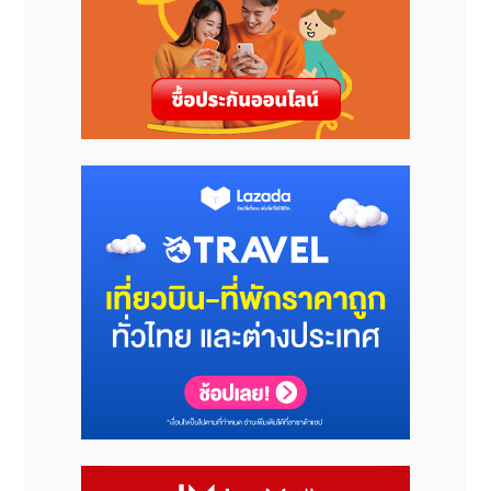
สำหรับอนาคตข้างหน้า เขตฉางผิงพร้อมปักหมุดหมายใหม่
โดยใช้เวทีงานประชุมนี้เป็นตัวขับเคลื่อนแผนยุทธศาสตร์
เชิงลึกใน 5 ทิศทางหลัก ได้แก่ การสร้างกลไกการวิจัยระยะ
ยาวร่วมกับสมาคมศึกษาประวัติศาสตร์ราชวงศ์หมิงแห่ง
ประเทศจีน เพื่อยกระดับเวทีแลกเปลี่ยนทางวิชาการ, การ
เร่งเดินหน้าแผนงานและการก่อสร้างโครงการธีมพาร์ค
วัฒนธรรมราชวงศ์หมิงเพื่อบูรณาการทรัพยากรทาง
วัฒนธรรมในพื้นที่สุสานหลวงฯ อย่างเป็นระบบ, การนำ
นวัตกรรมเทคโนโลยีมาใช้อนุรักษ์มรดกให้เข้มข้นยิ่งขึ้นด้วย
ระบบจัดแสดงดิจิทัลและการยกระดับเทคโนโลยีตรวจเฝ้า
ระวังโบราณวัตถุ, การผลักดันการท่องเที่ยวและวัฒนธรรม
อย่างเต็มรูปแบบบนเส้นทางสายวัฒนธรรมทั้ง 3 สาย เพื่อ
ปั้น IP การท่องเที่ยวทางวัฒนธรรมหมิงที่โดดเด่นเป็น
เอกลักษณ์ และการขยายขีดความสามารถด้านการสื่อสาร
ในระดับสากล เพื่อเดินหน้าถ่ายทอดเรื่องราวความรุ่งเรือง
ของอารยธรรมราชวงศ์หมิงสู่สายตาชาวโลก จากความมุ่ง
มั่นทั้งหมดนี้ เขตฉางผิงตั้งเป้าที่จะนำมรดกโลกอันล้ำค่านี้
มาเป็นแรงขับเคลื่อนหลักในการพัฒนาเมืองอย่างมี
คุณภาพ พร้อมทั้งร่วมเป็นกำลังสำคัญในการหนุนส่งกรุง