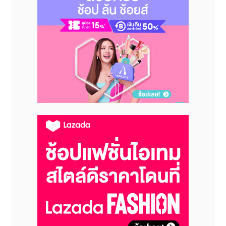
เนียนนี้ ได้ช่วยชุบชีวิตภาพภูมิทัศน์ทางวัฒนธรรมอันยิ่ง
ใหญ่ตระการตาของราชวงศ์หมิงให้กลับมามีชีวิตชีวาอีกครั้ง
ไฮไลต์สำคัญในพิธีเปิดอยู่ที่การกล่าวปาฐกถาพิเศษ 3
หัวข้อหลัก ซึ่งถือเป็นแกนกลางทางวิชาการของงานในครั้ง
นี้ โดยศาสตราจารย์ เหมา เพ่ยฉี (Mao Peiqi) จาก
มหาวิทยาลัยเหรินหมินแห่งประเทศจีน และที่ปรึกษา
กิตติมศักดิ์ประจำสมาคมศึกษาประวัติศาสตร์ราชวงศ์หมิง
แห่งประเทศจีน ได้บรรยายในหัวข้อ “The Ming
Dynasty: A Crucial Stage in the Development
of a Unified Multi-Ethnic China” (ราชวงศ์หมิง:
ช่วงเวลาสำคัญในการพัฒนาประเทศจีนอันเป็นปึกแผ่นของ
หลากหลายชาติพันธุ์) เพื่อฉายภาพให้เห็นถึงบทบาทสำคัญ
ของราชวงศ์หมิงในการวางรากฐานหลอมรวมชาติพันธุ์อัน
หลากหลายให้เป็นหนึ่งเดียว ขณะที่ซ่าน จี้เสียง (Shan
Jixiang) ภัณฑารักษ์คนที่ 6 ของพิพิธภัณฑ์พระราชวัง ได้
ร่วมถ่ายทอดในหัวข้อ “The Chinese Cultural
Heritage and Cultural Confidence” (มรดกทาง
วัฒนธรรมของจีนและความเชื่อมั่นทางวัฒนธรรม) เพื่อ