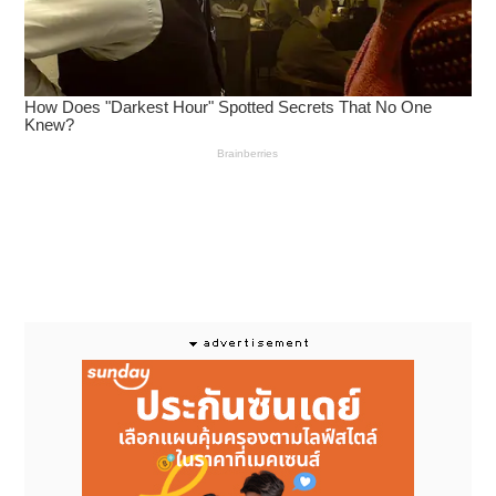
สุสานจักรพรรดิราชวงศ์หมิงทั่วประเทศ ไปจนถึงการสร้าง
แพลตฟอร์มจัดแสดงวัฒนธรรมราชวงศ์หมิงในรูปแบบ
ดิจิทัล นอกจากนี้ การสร้างสรรค์ลิขสิทธิ์ (IP) อย่าง “ฉาง
เสี่ยวหมิง” และมินิโปรแกรมจัดนิทรรศการออนไลน์ ยัง
ประสบความสำเร็จอย่างงดงามในการดึงดูดกลุ่มคนรุ่นใหม่
ที่สนใจในวัฒนธรรมราชวงศ์หมิงผ่านกลยุทธ์การสื่อสารที่
ตอบโจทย์คนรุ่นใหม่ ขณะเดียวกัน เขตฉางผิงยังได้ยกระดับ
การท่องเที่ยวเชิงวัฒนธรรม ด้วยการเชื่อมโยงด่านจวียง
น้ำพุไป่ฟู่ และสุสานราชวงศ์หมิง เข้าไว้ด้วยกันเป็นเส้นทาง
ท่องเที่ยวสายวัฒนธรรมราชวงศ์หมิงแบบเบ็ดเสร็จ พร้อม
ทั้งจัดตั้งแพลตฟอร์มแลกเปลี่ยนองค์ความรู้อย่างเป็น
ระบบ ทั้งในด้านการแพทย์แผนจีน มรดกทางวัฒนธรรม
ดิจิทัล และการอนุรักษ์กำแพงเมืองจีน เพื่อผสาน
ทรัพยากรทางวัฒนธรรมให้ขับเคลื่อนไปพร้อมกับการ
พัฒนาในภาคอุตสาหกรรม และด้วยแรงหนุนจากการ
รายงานข่าวอย่างเป็นระบบของสื่อรายใหญ่ ๆ ในจีน เขต
ฉางผิงจึงสามารถผลักดันวัฒนธรรมราชวงศ์หมิงให้ขจร
ขจายสู่สายตาชาวโลกได้อย่างต่อเนื่อง