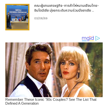
ชวงศ์หมิง) โดยมนุษย์ดิจิทัลรายนี้ได้ร่วมโต้ตอบกับโบราณ
คณะผู้แทนเศรษฐกิจ-การค้าไห่หนานเยือนไทย-
วัตถุที่จัดแสดง พร้อมเปิดฉากบทสนทนาเสมือนจริงกับ
อินโดนีเซีย มุ่งยกระดับความร่วมมืออาเซีย ...
เหล่านักปราชญ์แห่งราชวงศ์หมิง เกิดเป็นเวทีแลกเปลี่ยน
03/08/69
ทางปัญญาครั้งสำคัญที่ก้าวข้ามกาลเวลากว่า 6 ศตวรรษ
ขณะเดียวกัน ในช่วงการเสวนา สามผู้เชี่ยวชาญผู้ทรง
คุณวุฒิ ได้แก่ หลิว โจว (LyuZhou) จากมหาวิทยาลัยชิง
หวา, ถัง เกิงเซิ่ง (Tang Gengsheng) จากสมาคมวิจัย
จูหยวนจาง และหู ฮั่นเซิง (Hu Hansheng) ผู้เชี่ยวชาญ
ด้านมรดกทางวัฒนธรรมประจำสุสานราชวงศ์หมิง ได้ร่วม
เปิดประเด็นเจาะลึกแลกเปลี่ยนทัศนะเกี่ยวกับความเป็นไปได้
และความจำเป็นในการพัฒนาโครงการธีมพาร์ควัฒนธรรม
ราชวงศ์หมิง
4 ปีแห่งความมุ่งมั่น: ฉางผิงเดินหน้ายกระดับแบรนด์เมือง
วัฒนธรรมราชวงศ์หมิง
นับตั้งแต่ที่ได้เปิดตัวงานประชุมวัฒนธรรมราชวงศ์หมิงเป็น
ครั้งแรกเมื่อปี 2565 เขตฉางผิงก็ได้เดินหน้าขับเคลื่อน
แบรนด์วัฒนธรรมราชวงศ์หมิงอย่างต่อเนื่องเป็นปีที่ 5