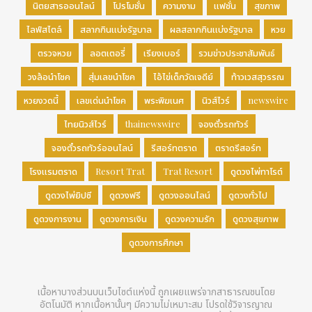
นิตยสารออนไลน์
โปรโมชั่น
ความงาม
แฟชั่น
สุขภาพ
ไลฟ์สไตล์
สลากกินแบ่งรัฐบาล
ผลสลากกินแบ่งรัฐบาล
หวย
ตรวจหวย
ลอตเตอรี่
เรียงเบอร์
รวมข่าวประชาสัมพันธ์
วงล้อนำโชค
สุ่มเลขนำโชค
ไอ้ไข่เด็กวัดเจดีย์
ท้าวเวสสุวรรณ
หวยงวดนี้
เลขเด่นนำโชค
พระพิฆเนศ
นิวส์ไวร์
newswire
ไทยนิวส์ไวร์
thainewswire
จองตั๋วรถทัวร์
จองตั๋วรถทัวร์ออนไลน์
รีสอร์ทตราด
ตราดรีสอร์ท
โรงแรมตราด
Resort Trat
Trat Resort
ดูดวงไพ่ทาโรต์
ดูดวงไพ่ยิปซี
ดูดวงฟรี
ดูดวงออนไลน์
ดูดวงทั่วไป
ดูดวงการงาน
ดูดวงการเงิน
ดูดวงความรัก
ดูดวงสุขภาพ
ดูดวงการศึกษา
เนื้อหาบางส่วนบนเว็บไซต์แห่งนี้ ถูกเผยแพร่จากสาธารณชนโดย
อัตโนมัติ หากเนื้อหานั้นๆ มีความไม่เหมาะสม โปรดใช้วิจารญาณ