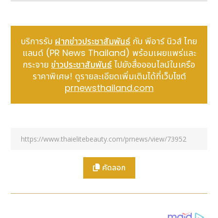
เมื่อวันที่ 4 กรกฎาคมที่ผ่านมา งานประชุมวัฒนธรรมรา
บริการรับ
ฝากข่าวประชาสัมพันธ์
กับ พีอาร์ นิวส์ ไทย
ชวงศ์หมิง (Ming Dynasty Culture Forum) ประจำปี
แลนด์ (PR News Thailand) พร้อมเผยแพร่และ
2569 ภายใต้แนวคิด “World Heritage Splendor,
กระจาย
ข่าวประชาสัมพันธ์
ไปยังสื่อออนไลน์ในเครือ
Cultural Renaissance” (วิจิตรตระการตามรดกโลก
ราคาพิเศษ! ดูรายละเอียดเพิ่มเติมได้ที่เว็บไซต์
พลิกฟื้นวัฒนธรรมรุ่งเรือง) ได้เปิดฉากขึ้นอย่างเป็น
prnewsthailand.com
ทางการ ณ ศูนย์บริการนักท่องเที่ยว แหล่งท่องเที่ยวสุสาน
หลวงราชวงศ์หมิง ในเขตฉางผิง งานนี้เป็นการรวมตัวครั้ง
สำคัญของบุคคลระดับแถวหน้า ทั้งนักประวัติศาสตร์ ผู้
เชี่ยวชาญด้านมรดกทางวัฒนธรรม บุคลากรในแวดวงการ
ท่องเที่ยวเชิงวัฒนธรรม ผู้ประกอบการในอุตสาหกรรม
ตลอดจนผู้ที่หลงใหลในวัฒนธรรมราชวงศ์หมิงจากทั่ว
ประเทศ งานประชุมนี้มีขึ้นเพื่อร่วมสำรวจคุณค่าร่วมสมัย
คัดลอก
ของวัฒนธรรมราชวงศ์หมิง ผ่านกิจกรรมที่หลากหลาย
อาทิ การสัมมนาทางวิชาการ นิทรรศการพิเศษ การเสวนา
คู่ขนาน และการจัดแสดงด้วยนวัตกรรมดิจิทัล ทั้งยังอาศัย
ความได้เปรียบอันเป็นเอกลักษณ์ของเขตฉางผิง ซึ่งตั้งอยู่
บนจุดตัดของเส้นทางสายวัฒนธรรมหลักทั้ง 3 สาย มา