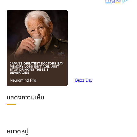
ร่วมนำเสนอแนวทางใหม่ในการอนุรักษ์และต่อยอด
วัฒนธรรมดั้งเดิมอันล้ำค่าของจีนให้เกิดนวัตกรรม ที่
สร้างสรรค์ต่อไป
งานประชุมระยะเวลา 2 วันนี้ แบ่งออกเป็น 4 ไฮไลต์สำคัญ
ได้แก่ พิธีเปิดงาน, การเสวนาคู่ขนาน 4 หัวข้อ, การประชุม
สัมมนาทางวิชาการในวาระครบรอบ 70 ปีแห่งการขุดค้น
สุสานติ้งหลิง และนิทรรศการพิเศษจัดแสดงโบราณวัตถุ
สมัยราชวงศ์หมิง งานนี้ผสานความลุ่มลึกทางวิชาการ การ
มีส่วนร่วมของภาคประชาชน และสร้างแรงกระเพื่อมใน
สังคมได้อย่างลงตัว พร้อมยกระดับสู่การเป็นเวทีระดับชาติ
ในการแลกเปลี่ยนทางวัฒนธรรมราชวงศ์หมิง ที่ทั้งมีความ
เป็นมืออาชีพ ขับเคลื่อนด้วยนวัตกรรมเทคโนโลยีล้ำสมัย
แสดงความเห็น
และก้าวไกลสู่สายตาชาวโลก
หมวดหมู่