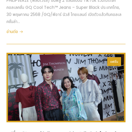
PHILIPVERZE (ฟิลิปเวิร์ส) อินฟลู 2 แสนซับบน TikTok ร่วมโปรเจค
คอลเลคชั่น GQ Cool Tech™ Jeans – Super Black ประเทศไทย,
30 พฤษภาคม 2568 /GQ/พีอาร์ นิวส์ ไทยแลนด์ เปิดตัวแล้วกับคอลเล
คชั่นล่า...
อ่านต่อ
แฟชั่น