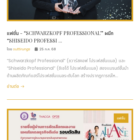
แฟชั่น - “SCHWARZKOPF PROFESSIONAL” ผนึก
“SHISEIDO PROFESSI ...
โดย
suttirungs
25 ก.ค. 68
“Schwarzkopf Professional” (ชวาร์สคอฟ โปรเฟสชั่นแนล) และ
“Shiseido Professional” (ชิเซโด้ โปรเฟสชั่นแนล) สองแบรนด์ชั้นนำ
ด้านผลิตภัณฑ์แฮร์โปรเฟสชั่นแนลระดับโลก สร้างปรากฏการณ์ให...
อ่านต่อ
แฟชั่น