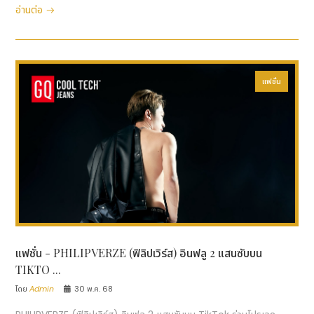
อ่านต่อ
แฟชั่น
แฟชั่น - PHILIPVERZE (ฟิลิปเวิร์ส) อินฟลู 2 แสนซับบน
TIKTO ...
โดย
Admin
30 พ.ค. 68