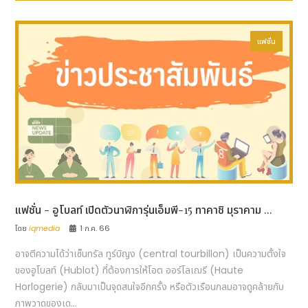
แฟชั่น
แฟชั่น - อูโบลท์ เปิดตัวนาฬิการุ่นเอ็มพี-15 ทาคาชิ มุราคาม ...
โดย
iqmedia
1 ก.ค. 66
อาจตีความได้ว่าเซ็นทรัล ทูร์บิญง (central tourbillon) เป็นความตั้งใจ
ของอูโบลท์ (Hublot) ที่ต้องการให้โอต ออร์โลเฌรี (Haute
Horlogerie) กลับมาเป็นจุดสนใจอีกครั้ง หรือตัวเรือนกลมอาจดูคล้ายกับ
ภาพวาดของเด...