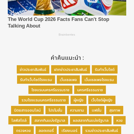
คำค้นแนะนำ :
ข่าวประชาสัมพันธ์
ฝากข่าวประชาสัมพันธ์
รับทำเว็บไซต์
รับทำเว็บไซต์โรงแรม
เว็บเซลเพจ
เว็บเซลเพจโรงแรม
โรงแรมนครศรีธรรมราช
นครศรีธรรมราช
รวมโรงแรมนครศรีธรรมราช
ผู้หญิง
เว็บไซต์ผู้หญิง
นิตยสารออนไลน์
โปรโมชั่น
ความงาม
แฟชั่น
สุขภาพ
ไลฟ์สไตล์
สลากกินแบ่งรัฐบาล
ผลสลากกินแบ่งรัฐบาล
หวย
ตรวจหวย
ลอตเตอรี่
เรียงเบอร์
รวมข่าวประชาสัมพันธ์