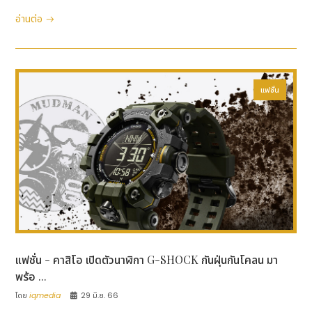
อ่านต่อ
แฟชั่น
แฟชั่น - คาสิโอ เปิดตัวนาฬิกา G-SHOCK กันฝุ่นกันโคลน มา
พร้อ ...
โดย
iqmedia
29 มิ.ย. 66