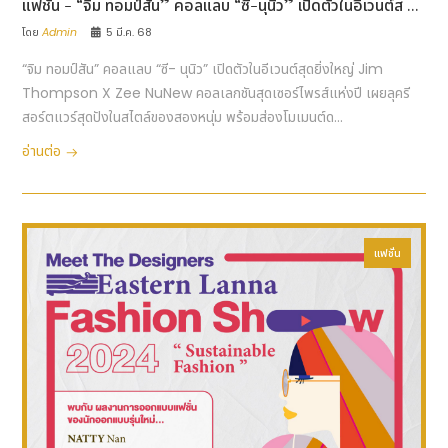
แฟชั่น - “จิม ทอมป์สัน” คอลแลบ “ซี-นุนิว” เปิดตัวในอีเวนต์ส ...
โดย
Admin
5 มี.ค. 68
“จิม ทอมป์สัน” คอลแลบ “ซี- นุนิว” เปิดตัวในอีเวนต์สุดยิ่งใหญ่ Jim
Thompson X Zee NuNew คอลเลกชันสุดเซอร์ไพรส์แห่งปี เผยลุครี
สอร์ตแวร์สุดปังในสไตล์ของสองหนุ่ม พร้อมส่องโมเมนต์ด...
อ่านต่อ
แฟชั่น