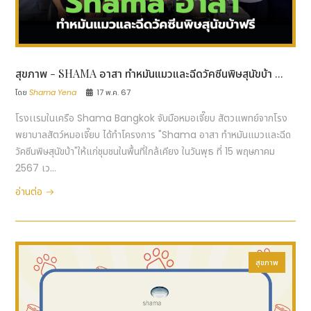
สุขภาพ - SHAMA อาสา ทำหมันแมวและฉีดวัคซีนพิษสุนัขบ้า ...
โดย
Shama Yena
17 พ.ค. 67
โรงเเรมในเครือ Shama Bangkok จับมือหมอเจี๊ยบ สัตวแพทย์จากโรง
พยาบาลสัตว์หมอเจี๊ยบ ได้ทำโครงการ "Shama อาสา ทำหมันแมวและฉีด
วัคซีนพิษสุนัขบ้า"ให้แก่ชุมชนในพื้นที่ใกล้เคียง ในวันพุธ ที่ 15 พฤษภาคม
2567 เว...
อ่านต่อ
สุขภาพ