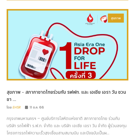
สุขภาพ
สุขภาพ - สภากาชาดไทยร่วมกับ รฟฟท. และ เอเชีย เอรา วัน ชวน
ชา ...
โดย
EHSR
11 ต.ค. 66
กรุงเทพมหานครฯ – ศูนย์บริการโลหิตแห่งชาติ สภากาชาดไทย ร่วมกับ
บริษัท รถไฟฟ้า ร.ฟ.ท. จำกัด และ บริษัท เอเชีย เอรา วัน จำกัด ผู้ร่วมลงทุน
โครงการรถไฟความเร็วสูงเชื่อมสามสนามบิน และปัจจุบันเป็นผ...