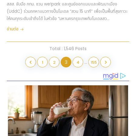
สสส. จับมือ กทม. ชวน we!park และศูนย์ออกแบบและพัฒนาเมือง
(UddC) ร่วมถกหาแนวทางปั้นโมเดล “สวน 15 นาที” เพื่อเป็นพื้นที่สุขภาวะ
ให้คนทุกระดับเข้าถึงได้ ในหัวข้อ “มหานครกรุงเทพกับโมเดลสว...
อ่านต่อ
Total : 1,546 Posts
3
...
1
2
4
155