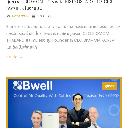
สุขภาพ - BIOMOM คว้ารางวัล RISINGSTAR CHOICES
AWARDS ในงานป ...
โดย
Newsdaily
15 พ.ย. 66
Biomom ผลิตภัณฑ์เสริมอาหารพรีเมี่ยมจากประเทศเกาหลี บริษัท อธีราห์
คอร์ปอเรชั่น จำกัด โดย ทิพย์วารี หงส์หาญณรงค์ CEO BIOMOM
THAILAND และ คิม จอง ฮุน Founder & CEO BIOMOM KOREA
และยังเป็นพี่ชายแท้...
อ่านต่อ
สุขภาพ